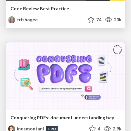
Code Review Best Practice
trishagee
74
20k
Conquering PDFs: document understanding beyond plain text
inesmontani
4
2.9k
PRO