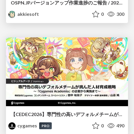
OSPN.JPバージョンアップ作業進捗のご報告 / 20260801-osc26kyoto
akkiesoft
0
300
【CEDEC2026】専門性の高いデフォルメチームが挑んだ人材育成戦略 〜Cygames Academiaの企画から実施まで〜
cygames
0
490
PRO