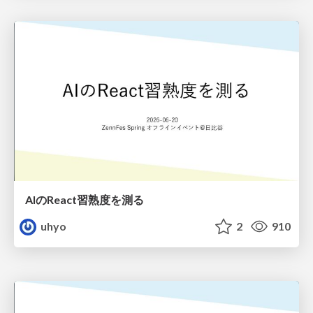
AIのReact習熟度を測る
uhyo
2
910