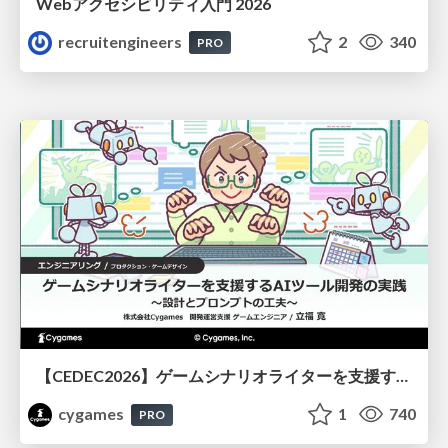
Webアクセシビリティ入門 2026
recruitengineers
2
340
PRO
【CEDEC2026】ゲームシナリオライターを支援するAIツール開発の実践 ― 設計とプロンプトの工夫 ―
cygames
1
740
PRO