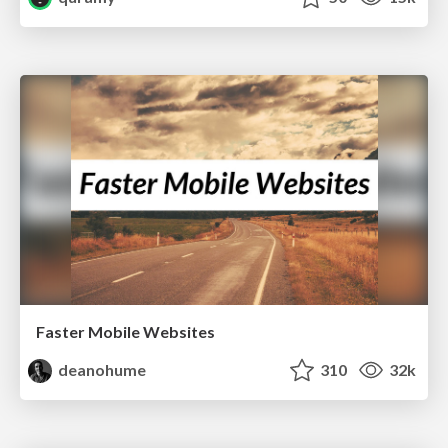
Faster Mobile Websites
deanohume
310
32k