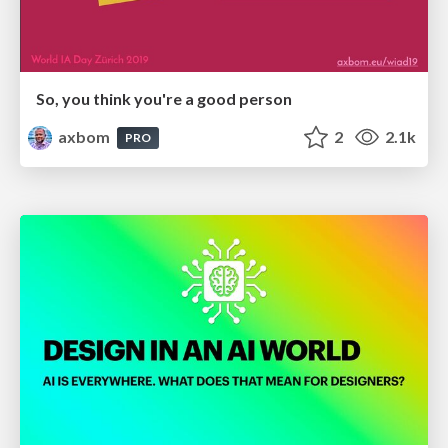
So, you think you're a good person
axbom
2
2.1k
PRO