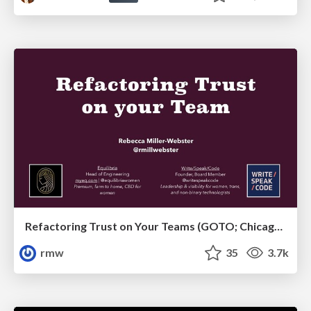
Refactoring Trust on Your Teams (GOTO; Chicago 2020)
rmw
35
3.7k