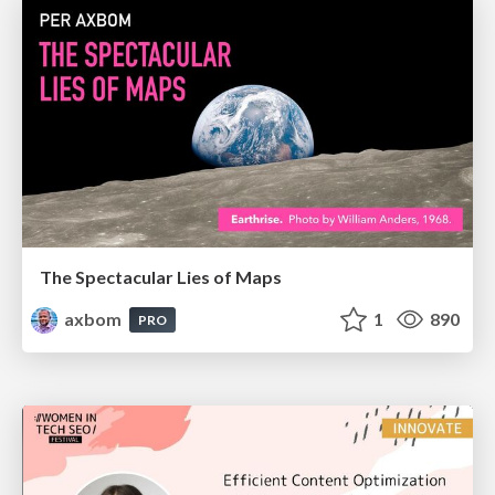
The Spectacular Lies of Maps
axbom
1
890
PRO