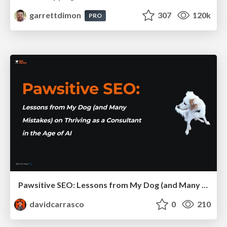
garrettdimon
307
120k
PRO
Pawsitive SEO: Lessons from My Dog (and Many Mistakes) on Thriving as a Consultant in the Age of AI
davidcarrasco
0
210