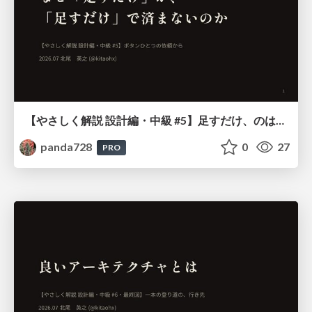
【やさしく解説 設計編・中級 #5】足すだけ、のはずだった ～ ボタンひとつの依頼から ～
panda728
0
27
PRO