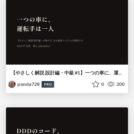
【やさしく解説 設計編・中級 #1】一つの車に、運転手は一人 ～ある倉庫システムの事例から～
panda728
0
200
PRO