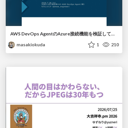
AWS DevOps AgentのAzure接続機能を検証して見えた活用法／Use Cases Verified for the AWS DevOps Agent's Azure Connectivity Feature
masakiokuda
1
210