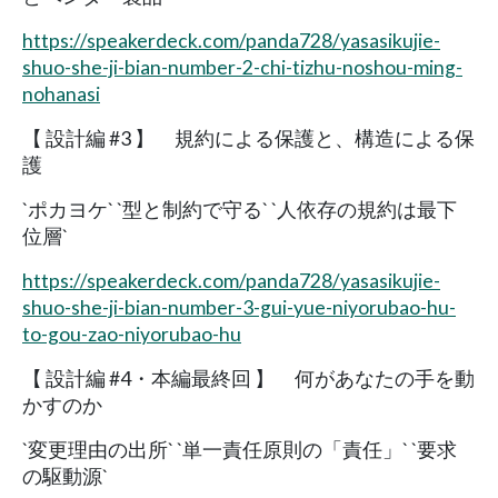
https://speakerdeck.com/panda728/yasasikujie-
shuo-she-ji-bian-number-2-chi-tizhu-noshou-ming-
nohanasi
【 設計編 #3 】 規約による保護と、構造による保
護
`ポカヨケ` `型と制約で守る` `人依存の規約は最下
位層`
https://speakerdeck.com/panda728/yasasikujie-
shuo-she-ji-bian-number-3-gui-yue-niyorubao-hu-
to-gou-zao-niyorubao-hu
【 設計編 #4・本編最終回 】 何があなたの手を動
かすのか
`変更理由の出所` `単一責任原則の「責任」` `要求
の駆動源`