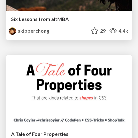
Six Lessons from altMBA
skipperchong
29
4.4k
A Tale of Four Properties