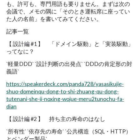
も、許可も、専門用語も要りません。まずは次の
会議で、メモの隅に「そのとき運転席に座ってい
た人の名前」を書いてみてください。
記事一覧
【 設計編 #1 】 「ドメイン駆動」と「実装駆動」
ってなに？
`軽量DDD` `設計判断の出発点` `DDDの肯定形の対
義語`
https://speakerdeck.com/panda728/yasasikujie-
shuo-domeinqu-dong-to-shi-zhuang-qu-dong-
tutenani-she-ji-noxing-wojue-meru2tunochu-fa-
dian
【 設計編 #2 】 持ち主の寿命のはなし
`所有性` `依存先の寿命` `公共構造（SQL・HTTP）
とベンダー製品`