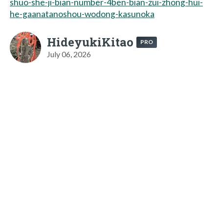
shuo-she-ji-bian-number-4ben-bian-zui-zhong-hui-
he-gaanatanoshou-wodong-kasunoka
HideyukiKitao
PRO
July 06, 2026