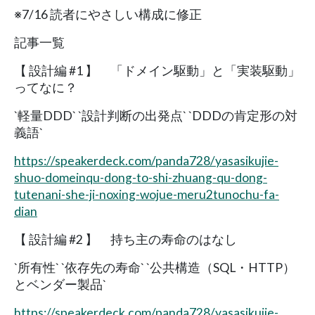
※7/16 読者にやさしい構成に修正
記事一覧
【 設計編 #1 】 「ドメイン駆動」と「実装駆動」
ってなに？
`軽量DDD` `設計判断の出発点` `DDDの肯定形の対
義語`
https://speakerdeck.com/panda728/yasasikujie-
shuo-domeinqu-dong-to-shi-zhuang-qu-dong-
tutenani-she-ji-noxing-wojue-meru2tunochu-fa-
dian
【 設計編 #2 】 持ち主の寿命のはなし
`所有性` `依存先の寿命` `公共構造（SQL・HTTP）
とベンダー製品`
https://speakerdeck.com/panda728/yasasikujie-