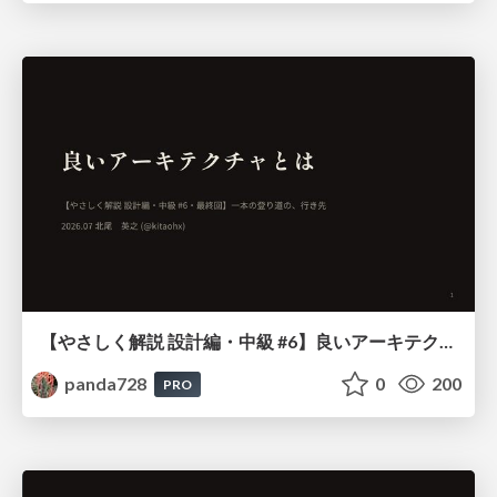
【やさしく解説 設計編・中級 #6】良いアーキテクチャとは ～ 一本の登り道の、行き先 ～
panda728
0
200
PRO