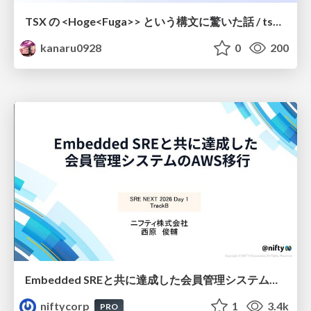
TSX の <Hoge<Fuga>> という構文に驚いた話 / tsx-type-argument-syntax
kanaru0928
0
200
Embedded SREと共に達成した会員管理システムのAWS移行 - SRE NEXT 2026 ランチスポンサーセッション
niftycorp
1
3.4k
PRO