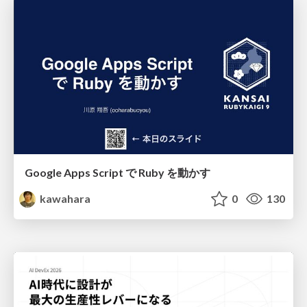
Google Apps Script で Ruby を動かす
kawahara
0
130