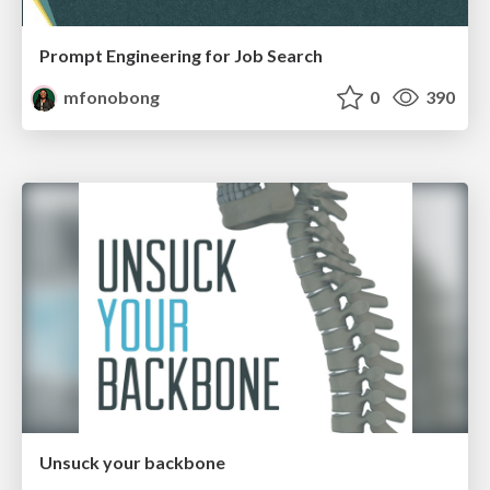
Prompt Engineering for Job Search
mfonobong
0
390
Unsuck your backbone