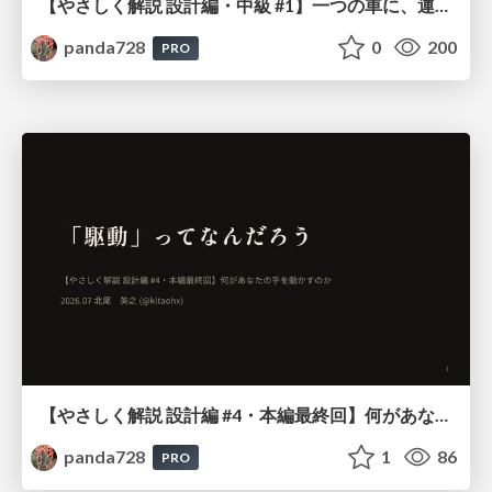
【やさしく解説 設計編・中級 #1】一つの車に、運転手は一人 ～ある倉庫システムの事例から～
panda728
0
200
PRO
【やさしく解説 設計編 #4・本編最終回】何があなたの手を動かすのか
panda728
1
86
PRO