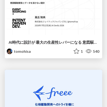
AI時代に設計が 最大の生産性レバーになる 意図駆動開発とデータを消さない設計｜Don't Delete Your Data or Your Intent — Design as the Deepest Lever in the AI Era
tomohisa
1
540