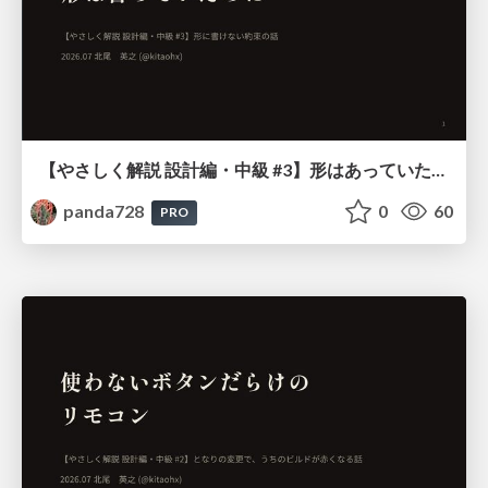
【やさしく解説 設計編・中級 #3】形はあっていたのに ～ 形に書けない約束の話 ～
panda728
0
60
PRO