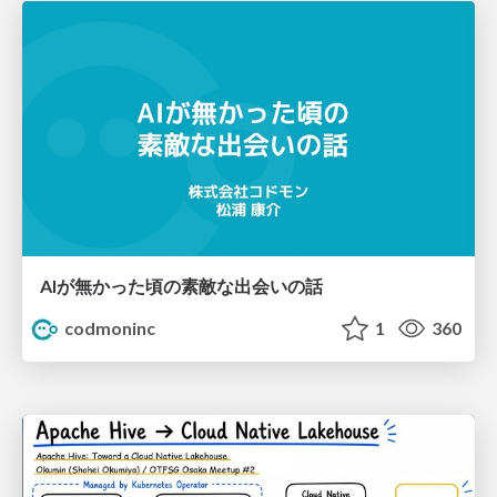
AIが無かった頃の素敵な出会いの話
codmoninc
1
360