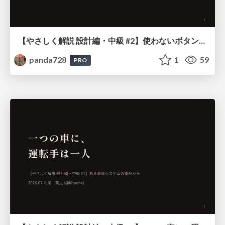
【やさしく解説 設計編・中級 #2】使わないボタンだらけのリモコン ～ となりの変更で、うちのビルドが赤くなる話 ～
panda728
1
59
PRO