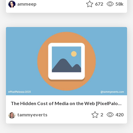
ammeep
672
58k
The Hidden Cost of Media on the Web [PixelPalooza 2025]
tammyeverts
2
420