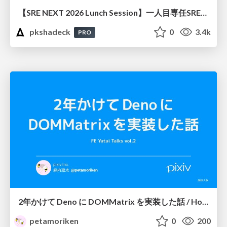
【SRE NEXT 2026 Lunch Session】一人目専任SREの立ち上げを加速する ― AIと進めたオンボーディングで2分を0.04秒にした話
pkshadeck
0
3.4k
PRO
2年かけて Deno に DOMMatrix を実装した話 / How I implemented DOMMatrix in Deno over two years
petamoriken
0
200