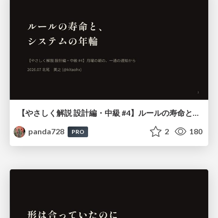
【やさしく解説 設計編・中級 #4】ルールの寿命と、システムの年輪
panda728
2
180
PRO