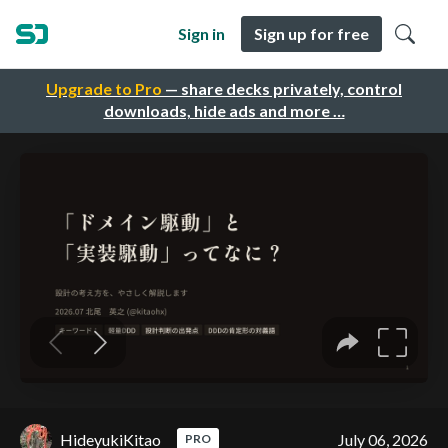
Sign in
Sign up for free
Upgrade to Pro
— share decks privately, control
downloads, hide ads and more …
HideyukiKitao
July 06, 2026
PRO