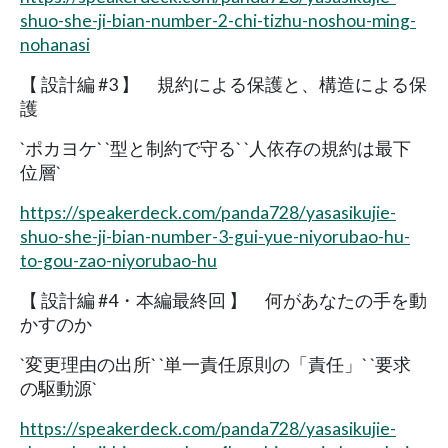
shuo-she-ji-bian-number-2-chi-tizhu-noshou-ming-
nohanasi
【 設計編 #3 】 規約による保護と、構造による保
護
`ポカヨケ` `型と制約で守る` `人依存の規約は最下
位層`
https://speakerdeck.com/panda728/yasasikujie-
shuo-she-ji-bian-number-3-gui-yue-niyorubao-hu-
to-gou-zao-niyorubao-hu
【 設計編 #4・本編最終回 】 何があなたの手を動
かすのか
`変更理由の出所` `単一責任原則の「責任」` `要求
の駆動源`
https://speakerdeck.com/panda728/yasasikujie-