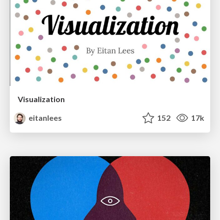
Visualization
eitanlees
152
17k