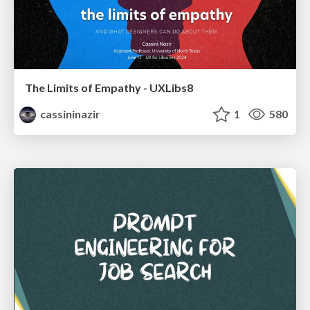
The Limits of Empathy - UXLibs8
cassininazir
1
580