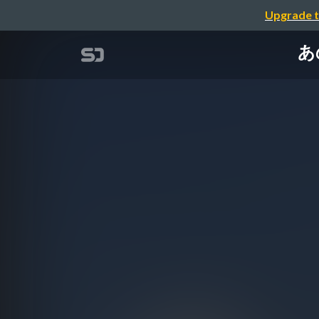
Upgrade t
あ