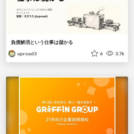
負債解消という仕事は儲かる
uproad3
6
3.7k