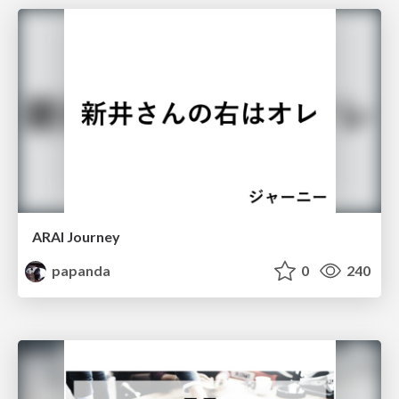
ARAI Journey
papanda
0
240