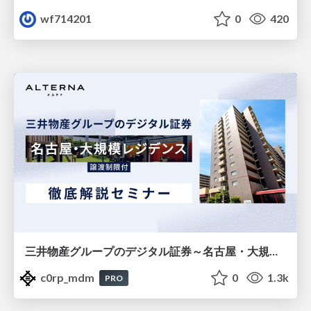
wf714201
0
420
三井物産グループのデジタル証券～名古屋・大規模レジデンス～徹底解説セミナー
c0rp_mdm
0
1.3k
PRO