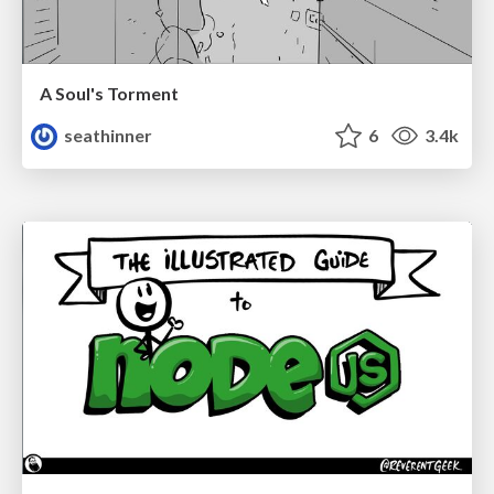
A Soul's Torment
seathinner
6
3.4k