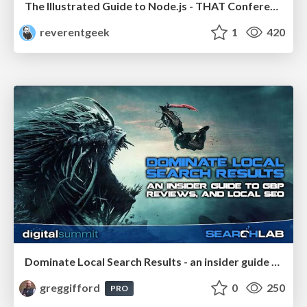
The Illustrated Guide to Node.js - THAT Conference 2024
reverentgeek
1
420
Dominate Local Search Results - an insider guide to GBP, reviews, and Local SEO
greggifford
0
250
PRO