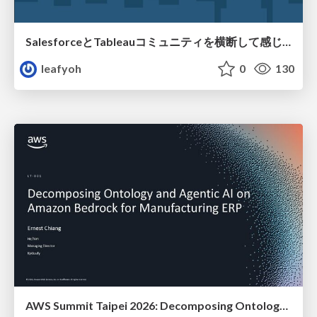
SalesforceとTableauコミュニティを横断して感じたこと（Osaka Dreamin）
leafyoh
0
130
AWS Summit Taipei 2026: Decomposing Ontology and Agentic AI - Using Amazon Bedrock to Bring Living Water to Manufacturing ERP