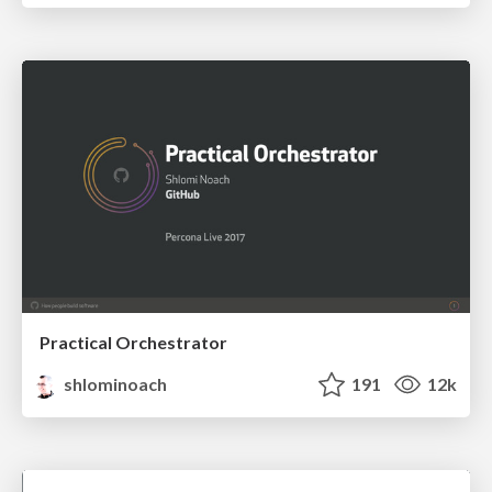
Practical Orchestrator
shlominoach
191
12k