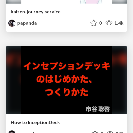
kaizen-journey service
papanda
0
1.4k
How to InceptionDeck