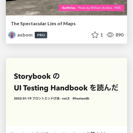
The Spectacular Lies of Maps
axbom
1
890
PRO