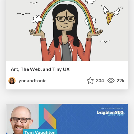
Art, The Web, and Tiny UX
lynnandtonic
304
22k