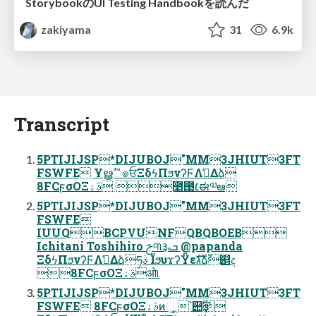
StorybookのUI Testing Handbookを読んだ
zakiyama
31
6.9k
Transcript
5PTIJIJSP*DIJUBOJ"MM3JHIUT3FT
FSWFE Ұൠࣾஂ๏ਓΞδϟΠϧνʔϜΛࢧ͑Δձ
8FCϝσΟΞࣄۀ ೥౓׆ಈ༧ఆ
5PTIJIJSP*DIJUBOJ"MM3JHIUT3FT
FSWFE
IUUQBCPVUNFQBQBOEB
Ichitani Toshihiro ࢢ୩૱ܒ @papanda
ΞδϟΠϧνʔϜΛࢧ͑Δձཧࣄ ΪϧυϫʔΫεגࣜձࣾ୅ද
8FCϝσΟΞࣄۀओ୲
5PTIJIJSP*DIJUBOJ"MM3JHIUT3FT
FSWFE 8FCϝσΟΞࣄۀͷૂ͍ ՝୊ҙࣝ