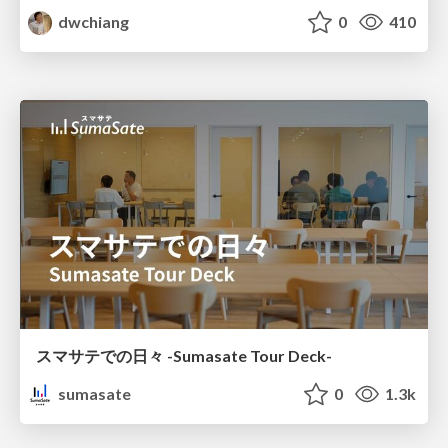
dwchiang
0
410
スマサテでの日々 -Sumasate Tour Deck-
sumasate
0
1.3k