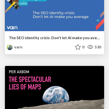
The SEO identity crisis: Don't let AI make you average
varn
0
530