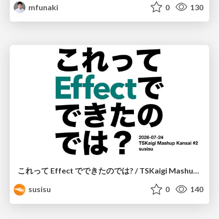
mfunaki
0
130
これって Effect でできたのでは? / TSKaigi Mashup Kansai #2
susisu
0
140