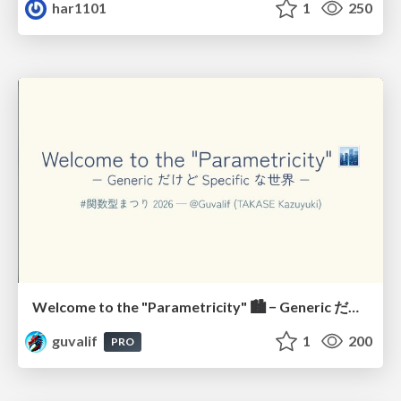
har1101
1
250
Welcome to the "Parametricity" 🏙️ − Generic だけど Specific な世界 −
guvalif
1
200
PRO