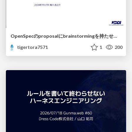
OpenSpecのproposalにbrainstormingを持たせてみた
tigertora7571
1
200