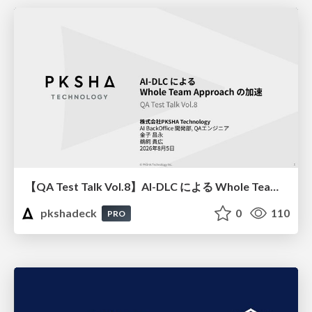
【QA Test Talk Vol.8】AI-DLC による Whole Team Approach の加速
pkshadeck
0
110
PRO