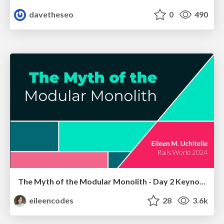
davetheseo
0
490
The Myth of the Modular Monolith - Day 2 Keynote - Rails World 2024
eileencodes
28
3.6k