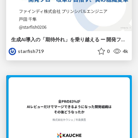
生成AI導入の「期待外れ」を乗り越える ー 開発フロー改革が目指す、真の組織変革
starfish719
0
4k