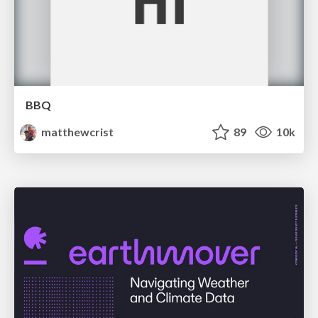
BBQ
matthewcrist
89
10k