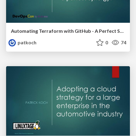
Automating Terraform with GitHub - A Perfect Synergy? - DevOpCon Berlin 2025
patkoch
0
74