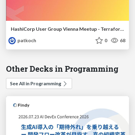
HashiCorp User Group Vienna Meetup - Terraform on Azure - How to deploy an OpenAI Service with a GPT-4 model on Azure using GitHub Actions
patkoch
0
68
Other Decks in Programming
See All in Programming