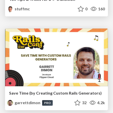
stuffmc
0
160
Save Time (by Creating Custom Rails Generators)
garrettdimon
32
4.2k
PRO