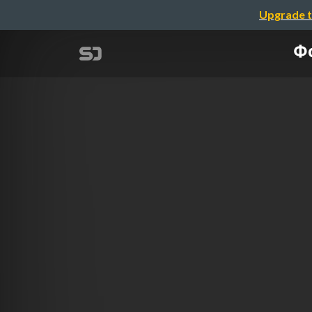
Upgrade t
Ф