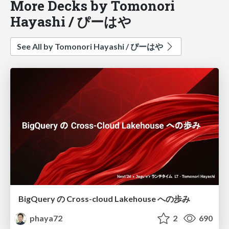
More Decks by Tomonori
Hayashi / ぴーはや
See All by Tomonori Hayashi / ぴーはや
BigQuery の Cross-cloud Lakehouse への歩み
phaya72
2
690