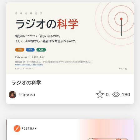
ラジオの科学
frievea
0
190