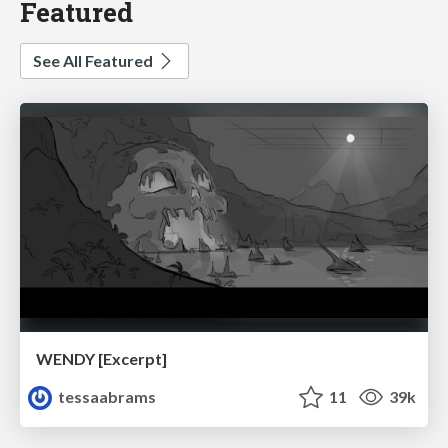
Featured
See All Featured
WENDY [Excerpt]
tessaabrams
11
39k