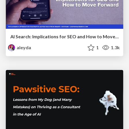
AI Search: Implications for SEO and How to Move Forward - #ShenzhenSEOConference
aleyda
1
1.3k