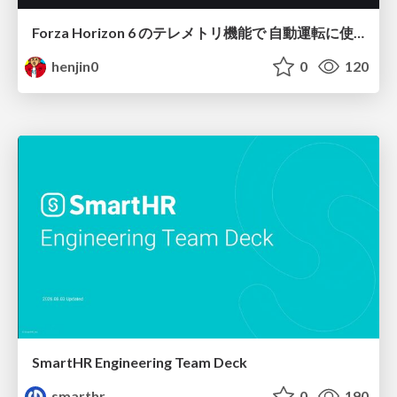
Forza Horizon 6 のテレメトリ機能で 自動運転に使えそうな学習データを集める話
henjin0
0
120
SmartHR Engineering Team Deck
smarthr
0
190