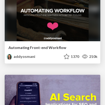
Automating Front-end Workflow
addyosmani
1370
210k