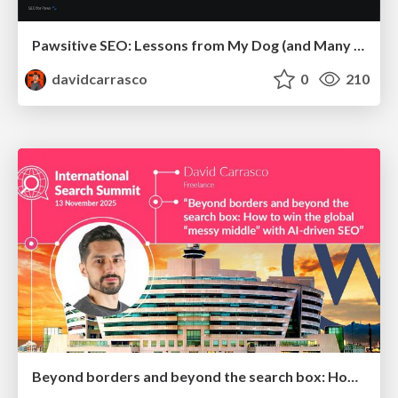
Pawsitive SEO: Lessons from My Dog (and Many Mistakes) on Thriving as a Consultant in the Age of AI
davidcarrasco
0
210
Beyond borders and beyond the search box: How to win the global "messy middle" with AI-driven SEO