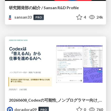
研究開発部の紹介 / Sansan R&D Profile
sansan33
4
24k
PRO
20260608_Codexの可能性_ノンプログラマー向け_大城追記
doradora09
0
760
PRO