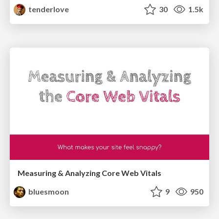
tenderlove
30
1.5k
Measuring & Analyzing Core Web Vitals
bluesmoon
9
950