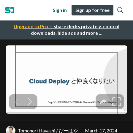
Sign in
Sign up for free
Upgrade to Pro
— share decks privately, control
downloads, hide ads and more …
Tomonori Hayashi / ぴーはや
March 17, 2024