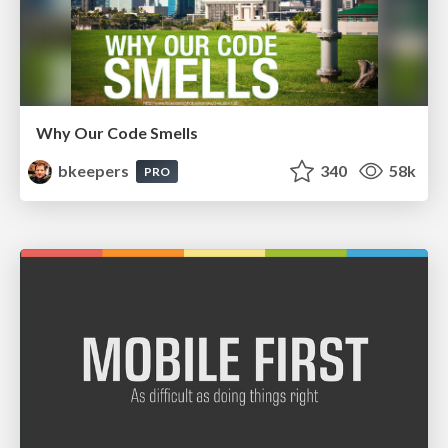
Why Our Code Smells
bkeepers
340
58k
PRO