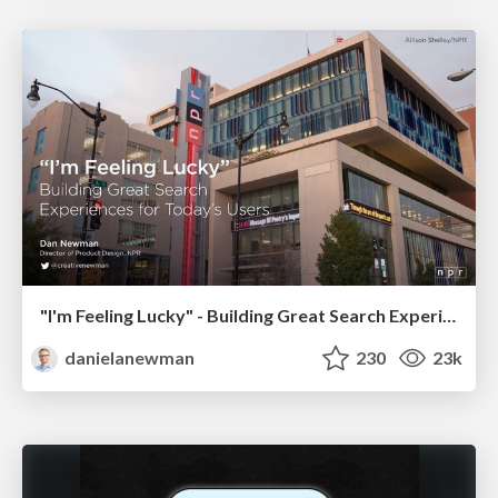
"I'm Feeling Lucky" - Building Great Search Experiences for Today's Users (#IAC19)
danielanewman
230
23k