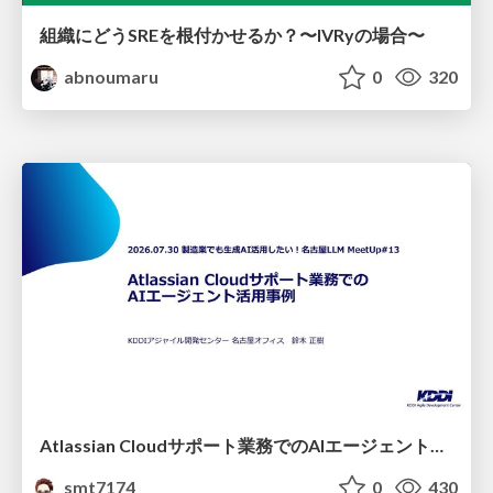
組織にどうSREを根付かせるか？〜IVRyの場合〜
abnoumaru
0
320
Atlassian Cloudサポート業務でのAIエージェント活用事例
smt7174
0
430