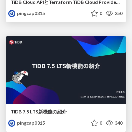
TiDB Cloud APIとTerraform TiDB Cloud Providerの紹介
pingcap0315
0
250
TiDB 7.5 LTS新機能の紹介
pingcap0315
0
340