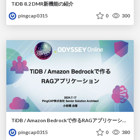
TiDB 8.2 DMR新機能の紹介
pingcap0315
0
300
TiDB / Amazon Bedrockで作るRAGアプリケーション
pingcap0315
0
380