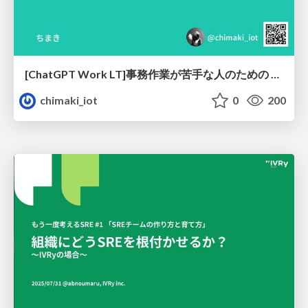
[ChatGPT Work LT]事務作業が苦手な人のための バックオフィスの「半」自動化
chimaki_iot
0
200