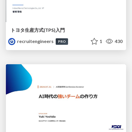
トヨタ⽣産⽅式(TPS)⼊⾨
recruitengineers
1
430
PRO