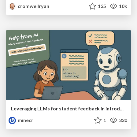
cromwellryan
135
10k
Leveraging LLMs for student feedback in introductory data science courses - posit::conf(2025)
minecr
1
330