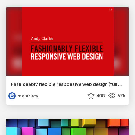
Fashionably flexible responsive web design (full day workshop)
malarkey
408
67k