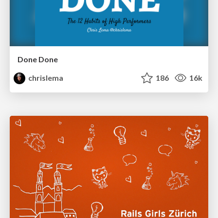
Done Done
chrislema
186
16k