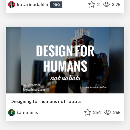
katarinadahlin
2
3.7k
PRO
Designing for humans not robots
tammielis
254
26k