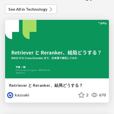
See All in Technology
Retriever と Reranker、結局どうする？
kazuaki
2
670