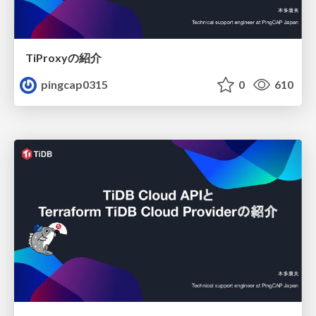
TiProxyの紹介
pingcap0315
0
610