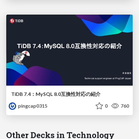
TiDB 7.4：MySQL 8.0互換性対応の紹介
pingcap0315
0
760
Other Decks in Technology