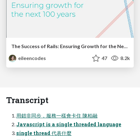
The Success of Rails: Ensuring Growth for the Next 100 Years
eileencodes
47
8.2k
Transcript
用錯非同步，服務一樣會卡住 陳柏融
Javascript is a single threaded language
single thread 代表什麼