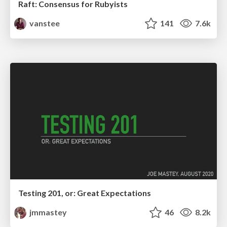
Raft: Consensus for Rubyists
vanstee
141
7.6k
Testing 201, or: Great Expectations
jmmastey
46
8.2k