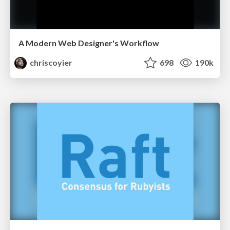
A Modern Web Designer's Workflow
chriscoyier
698
190k