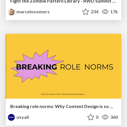
Fight the Zombie Pattern Library - RWD Summit 2016
marcelosomers
234
17k
Breaking role norms: Why Content Design is so much more than writing copy - Taylor Woolridge
uxyall
0
360