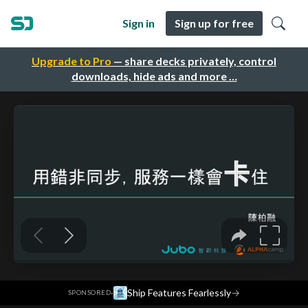
Sign in
Sign up for free
Upgrade to Pro
— share decks privately, control
downloads, hide ads and more …
·
Ship Features Fearlessly
→
SPONSORED