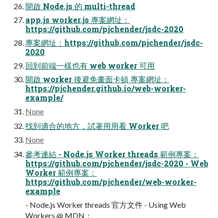
開啟 Node.js 的 multi-thread
app.js worker.js 專案網址：
https://github.com/pjchender/jsdc-2020
專案網址：https://github.com/pjchender/jsdc-
2020
回到前端一樣也有 web worker 可用
開啟 worker 後避免畫面卡頓 專案網址：
https://pjchender.github.io/web-worker-
example/
None
找到適合的地方，試著用用看 Worker 吧
None
參考連結 - Node.js Worker threads 範例專案：
https://github.com/pjchender/jsdc-2020 - Web
Worker 範例專案：
https://github.com/pjchender/web-worker-
example
- Node.js Worker threads 官方文件 - Using Web
Workers @ MDN：