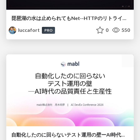
琵琶湖の水は止められてもNet--HTTPのリトライは止められない / You might be able to stop the water flow of Lake Biwa but you can't stop Net::HTTP retries
luccafort
0
550
PRO
自動化したのに回らないテスト運用の壁ーAI時代の品質責任と生産性