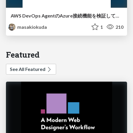
AWS DevOps AgentのAzure接続機能を検証して見えた活用法／Use Cases Verified for the AWS DevOps Agent's Azure Connectivity Feature
masakiokuda
1
210
Featured
See All Featured