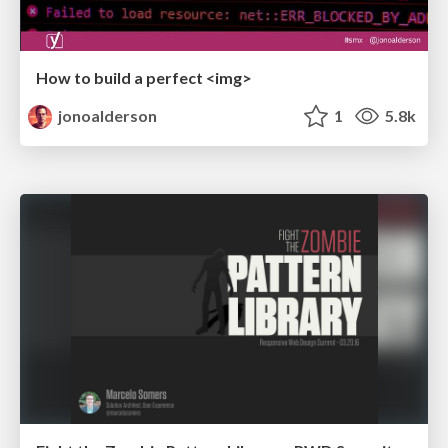
How to build a perfect <img>
jonoalderson
1
5.8k