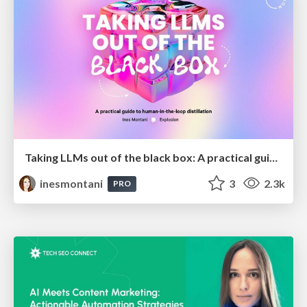
Taking LLMs out of the black box: A practical guide to human-in-the-loop distillation
inesmontani
3
2.3k
PRO