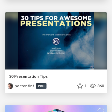
30 Presentation Tips
portentint
1
360
PRO