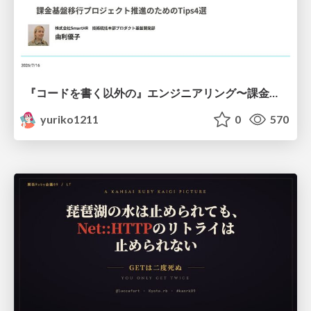
『コードを書く以外の』エンジニアリング〜課金基盤移行プロジェクト推進のためのTips4選
yuriko1211
0
570