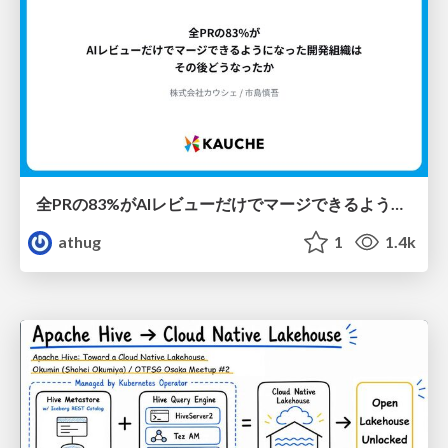
全PRの83%がAIレビューだけでマージできるようになった開発組織はその後どうなったか
athug
1
1.4k