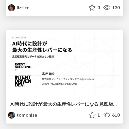
lizrice
0
130
AI時代に設計が 最大の生産性レバーになる 意図駆動開発とデータを消さない設計｜Don't Delete Your Data or Your Intent — Design as the Deepest Lever in the AI Era
tomohisa
1
610