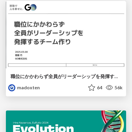
職位にかかわらず全員がリーダーシップを発揮するチーム作り / Building a team where everyone can demonstrate leadership regardless of position
madoxten
64
56k