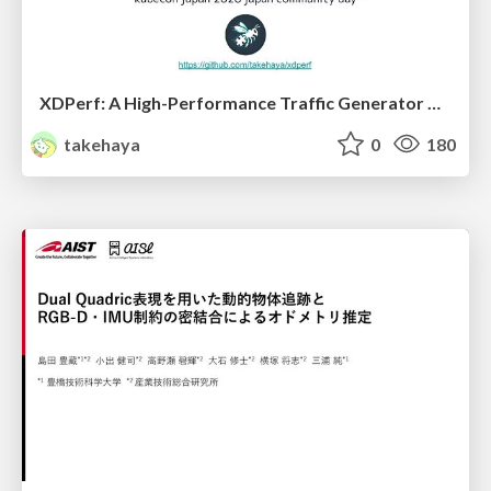
XDPerf: A High-Performance Traffic Generator Built with WASM and eBPF
takehaya
0
180