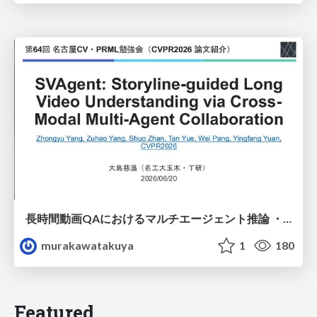
長時間動画QAにおけるマルチエージェント推論 ・SVAgent: Storyline-Guided Long Video Understanding via Cross-Modal Multi-Agent Collaboration
murakawatakuya
1
180
Featured