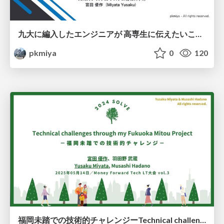
九大に編入したエンジニアが 高専生に伝えたいこと／What an engineer who transferred to Kyudai wants to tell KOSEN students
pkmiya
0
120
福岡未踏での技術的チャレンジーTechnical challenges in my Fukuoka Mitou Projectー