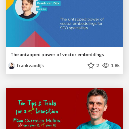
The untapped power of vector embeddings
frankvandijk
2
1.8k