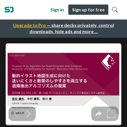
Sign in
Sign up for free
Upgrade to Pro
— share decks privately, control
downloads, hide ads and more …