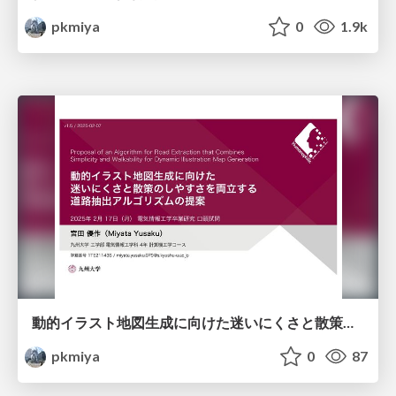
pkmiya
0
1.9k
動的イラスト地図生成に向けた迷いにくさと散策のしやすさを両立する道路抽出アルゴリズムの提案
pkmiya
0
87