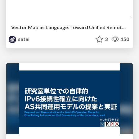
Vector Map as Language: Toward Unified Remote Sensing Vector Mapping
satai
3
150