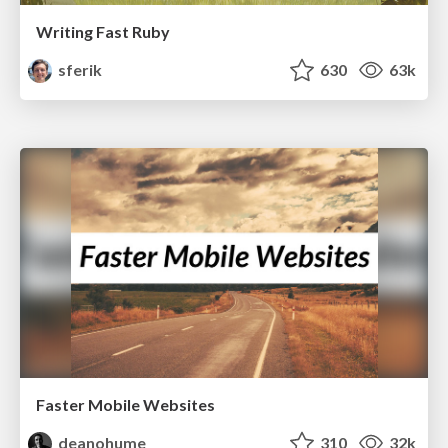
Writing Fast Ruby
sferik
630
63k
Faster Mobile Websites
deanohume
310
32k