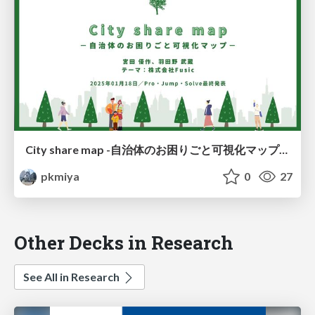
City share map -自治体のお困りごと可視化マップ-（最終発表）／City share map - Visualized map of municipal problems -
pkmiya
0
27
Other Decks in Research
See All in Research