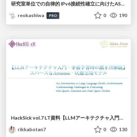
研究室単位での自律的 IPv6接続性確立に向けたAS共同運用モデルの提案と実証
reokashiwa
0
190
PRO
HackSick vol.7 LT資料【LLMアーキテクチャ入門・事前学習時の躓き所解説】 スパースなAttention・状態空間モデル
rikkabotan7
0
130