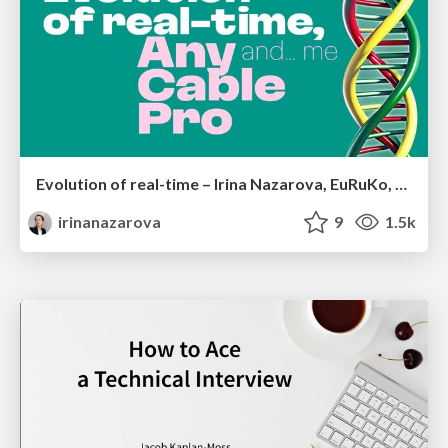
Evolution of real-time – Irina Nazarova, EuRuKo, 2024
irinanazarova
9
1.5k