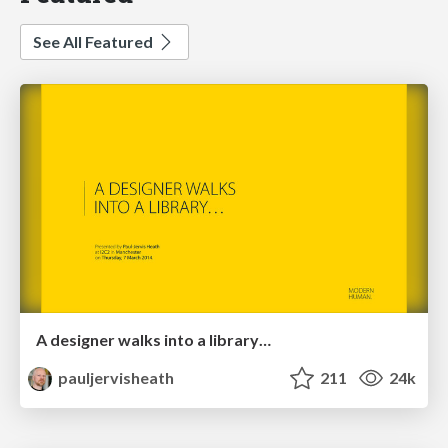
See All Featured
A designer walks into a library…
pauljervisheath
211
24k