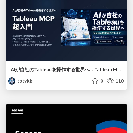
AIが自社のTableauを操作する世界へ：Tableau MCP超入門
tbtykk
0
110