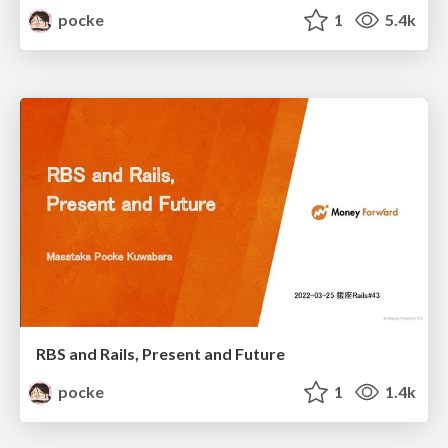
pocke
1
5.4k
RBS and Rails, Present and Future
pocke
1
1.4k