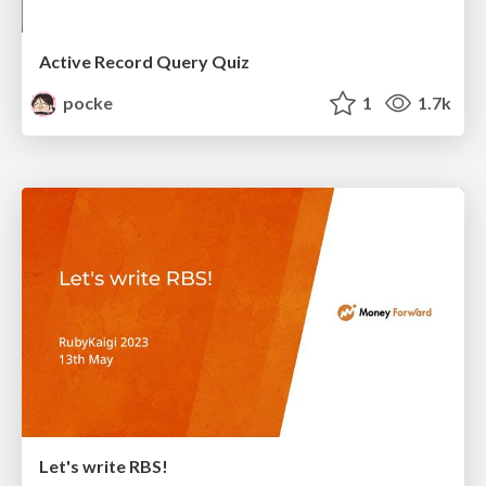
Active Record Query Quiz
pocke
1
1.7k
Let's write RBS!