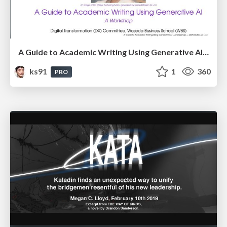
A Guide to Academic Writing Using Generative AI - A Workshop
ks91
1
360
PRO