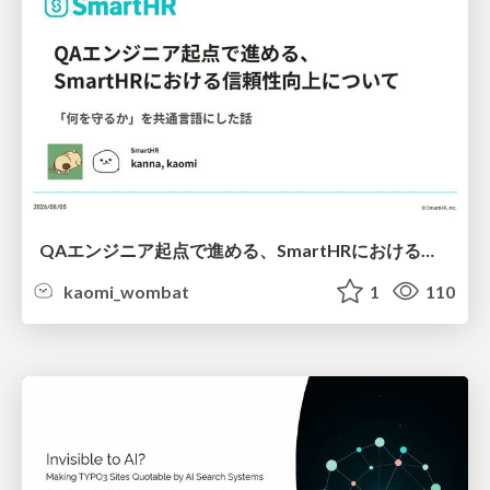
QAエンジニア起点で進める、SmartHRにおける信頼性向上について
kaomi_wombat
1
110