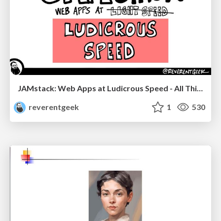
JAMstack: Web Apps at Ludicrous Speed - All Things Open 2022
reverentgeek
1
530