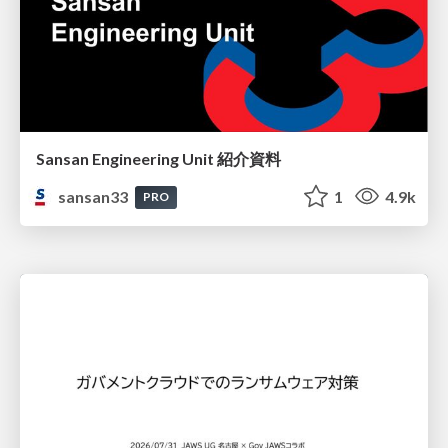
Sansan Engineering Unit 紹介資料
sansan33
1
4.9k
PRO