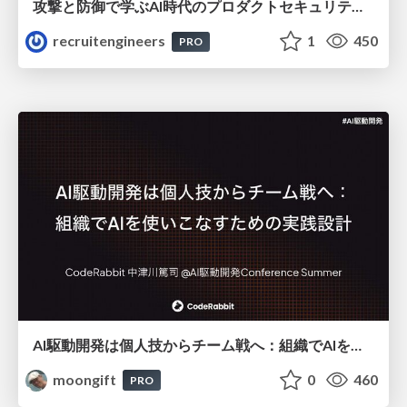
攻撃と防御で学ぶAI時代のプロダクトセキュリティ演習
recruitengineers
1
450
PRO
AI駆動開発は個人技からチーム戦へ：組織でAIを使いこなすための実践設計
moongift
0
460
PRO