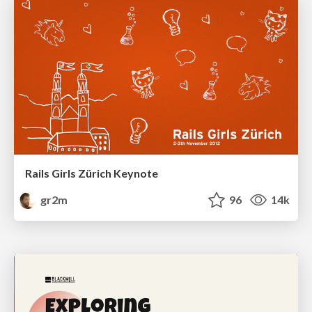
Rails Girls Zürich Keynote
gr2m
96
14k