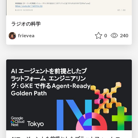
ラジオの科学
frievea
0
240