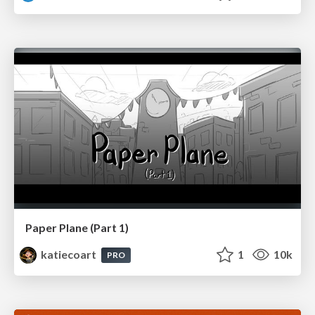
Paper Plane (Part 1)
katiecoart
1
10k
PRO