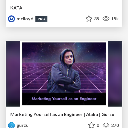
KATA
mclloyd
35
15k
PRO
Marketing Yourself as an Engineer | Alaka | Gurzu
gurzu
0
270