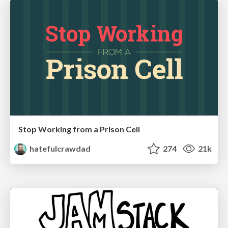
Stop Working from a Prison Cell
hatefulcrawdad
274
21k