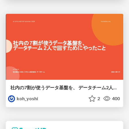
社内の7割が使うデータ基盤を、 データチーム2人で回すためにやったこと
koh_yoshi
2
400