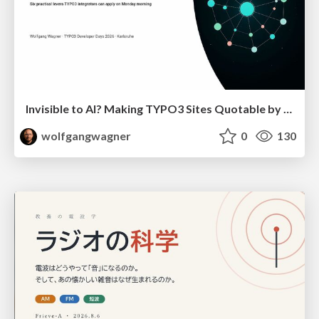
Invisible to AI? Making TYPO3 Sites Quotable by AI Search Systems
wolfgangwagner
0
130