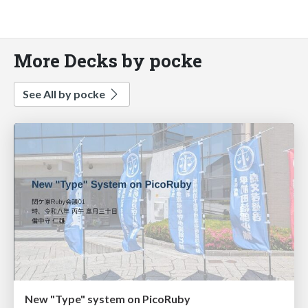
More Decks by pocke
See All by pocke
New "Type" system on PicoRuby