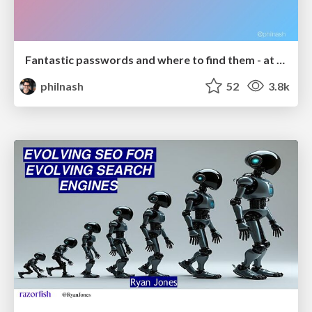
Fantastic passwords and where to find them - at NoRuKo
philnash
52
3.8k