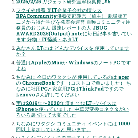
2026/2/25 ガジェット研究室＠秋葉原_#6
フクイ＠供養 某IT企業子会社の情シス
RPACommunity供養支部運営（施主） 劇場版ア
ニメから得た学びを発表会運営 自称コミュニティ用
務員のおじさん 爆速レポートの人 JBUG
AWARD2025(Output) noteに毎日記事を書いてい
ます 好物：IT怪談・ネタLT
みなさん LTには どんなデバイスを 使用しています
か？
普通はAppleのMacか WindowsのノートPC です
よね
ちなみに 今日のワタクシが 使用しているのは acer
の ChromeBookです （コストコで買いました） ち
なみに社用PCと家庭用PCはThinkPadですので
Lenovoさん許してください
実は2019年〜2020年頃ま ではLTデバイスは
iPhoneを使っていました 中華製変換コネクタがい
ろいろ裏 切って大変でした
ちなみにワタクシ コミュニティ イベントには 1000
回以上参加していると 思います。
いろんなデバイスで 発表する人を 見てきました