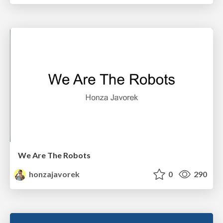
We Are The Robots
honzajavorek
0
290