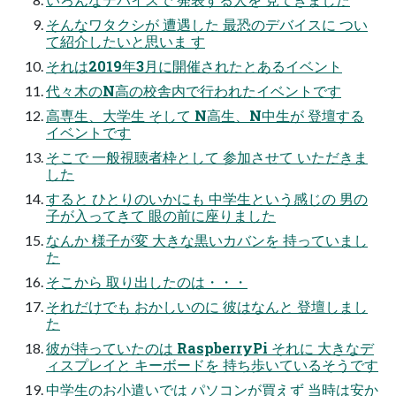
そんなワタクシが 遭遇した 最恐のデバイスに つい
て紹介したいと思いま す
それは2019年3月に開催されたとあるイベント
代々木のN高の校舎内で行われたイベントです
高専生、大学生 そして N高生、N中生が 登壇する
イベントです
そこで 一般視聴者枠として 参加させて いただきま
した
すると ひとりのいかにも 中学生という感じの 男の
子が入ってきて 眼の前に座りました
なんか 様子が変 大きな黒いカバンを 持っていまし
た
そこから 取り出したのは・・・
それだけでも おかしいのに 彼はなんと 登壇しまし
た
彼が持っていたのは RaspberryPi それに 大きなデ
ィスプレイと キーボードを 持ち歩いているそうです
中学生のお小遣いでは パソコンが買えず 当時は安か