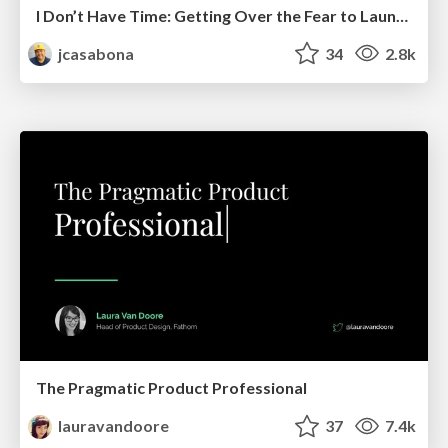
I Don’t Have Time: Getting Over the Fear to Launch Your Podcast
jcasabona
34
2.8k
The Pragmatic Product Professional
lauravandoore
37
7.4k