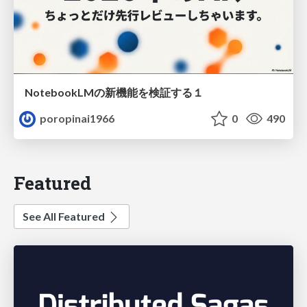
NotebookLMの新機能を検証する１
poropinai1966
0
490
Featured
See All Featured