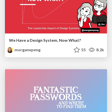
We Have a Design System, Now What?
morganepeng
55
8.2k