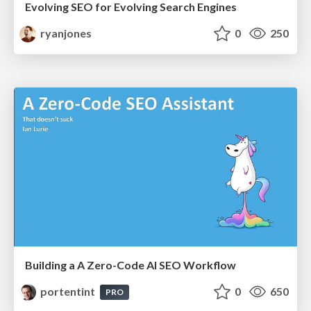
Evolving SEO for Evolving Search Engines
ryanjones
0
250
Building a A Zero-Code AI SEO Workflow
portentint
0
650
PRO