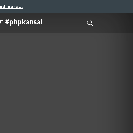
and more …
hpkansai