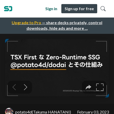
Sign in
Sign up for free
Upgrade to Pro
— share decks privately, control
downloads, hide ads and more …
potato4d(Takuma HANATANI)
February 03, 2023