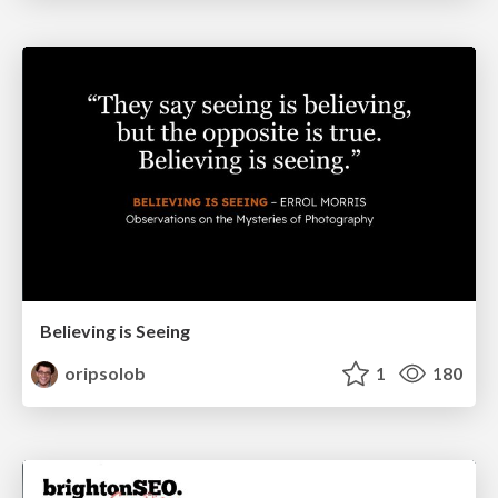
Believing is Seeing
oripsolob
1
180