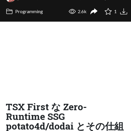
Programming
2.6k
1
TSX First な Zero-
Runtime SSG
potato4d/dodai とその仕組