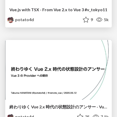
Vue.js with TSX - From Vue 2.x to Vue 3 #v_tokyo11
potato4d
9
5k
終わりゆく Vue 2.x 時代の状態設計のアンサー - Vue 3 の Provider への期待 / The Last Architecture of the Vue 2.x
potato4d
25
7.1k