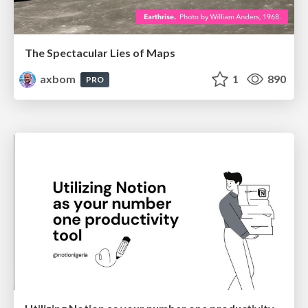
The Spectacular Lies of Maps
axbom
1
890
PRO