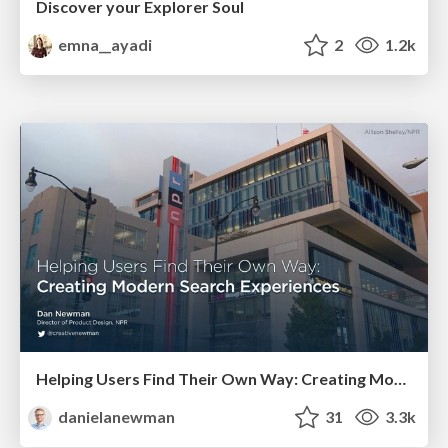
Discover your Explorer Soul
emna__ayadi
2
1.2k
Helping Users Find Their Own Way: Creating Modern Search Experiences
danielanewman
31
3.3k