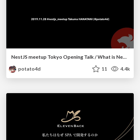
NestJS meetup Tokyo Opening Talk / What is NestJS? #nestjs_meetup
potato4d
11
4.4k