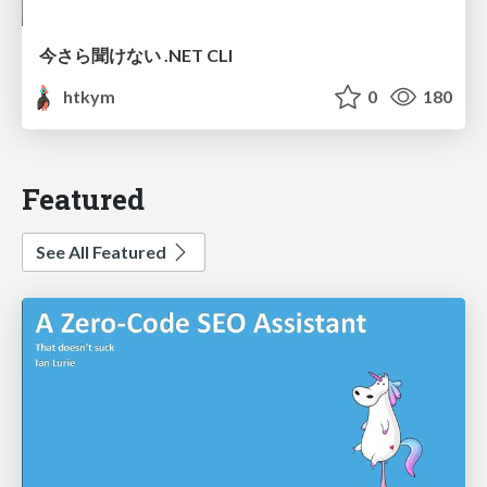
今さら聞けない .NET CLI
htkym
0
180
Featured
See All Featured