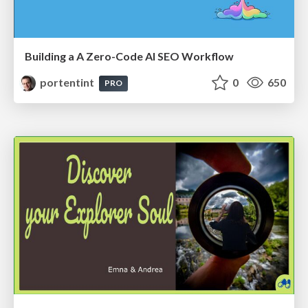
Building a A Zero-Code AI SEO Workflow
portentint
0
650
PRO