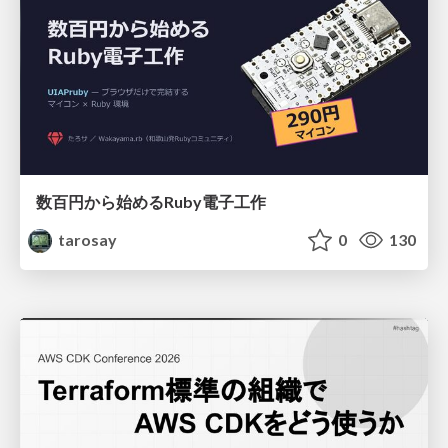
数百円から始めるRuby電子工作
tarosay
0
130