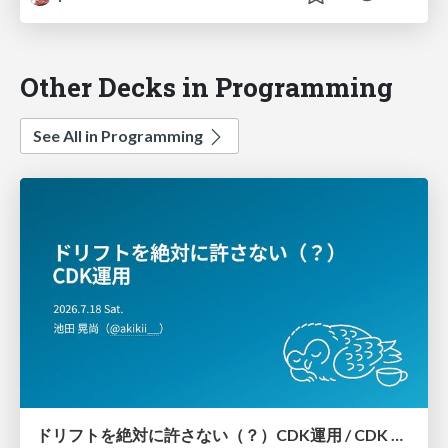
Other Decks in Programming
See All in Programming
ドリフトを絶対に許さない（？）CDK運用 / CDK Ops with Zero Tolerance for Drifts (?)