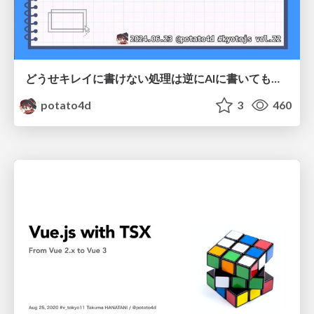
どうせキレイに書けない処理は逆にAIに書いてもらうほうが良い説 / #kyotojs 22
potato4d
3
460