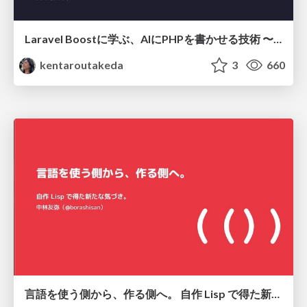
Laravel Boostに学ぶ、AIにPHPを書かせる技術 〜OSSの実装から蒸留するエージェント制御の王道〜
kentaroutakeda
3
660
言語を使う側から、作る側へ。 自作 Lisp で得た新たな気づき。