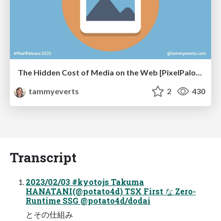
The Hidden Cost of Media on the Web [PixelPalooza 2025]
tammyeverts
2
430
Transcript
2023/02/03 #kyotojs Takuma
HANATANI(@potato4d) TSX First な Zero-
Runtime SSG @potato4d/dodai
とその仕組み