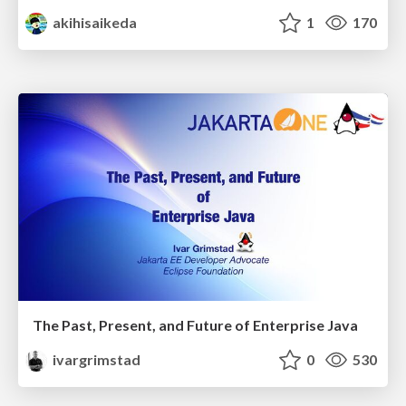
akihisaikeda
1
170
The Past, Present, and Future of Enterprise Java
ivargrimstad
0
530