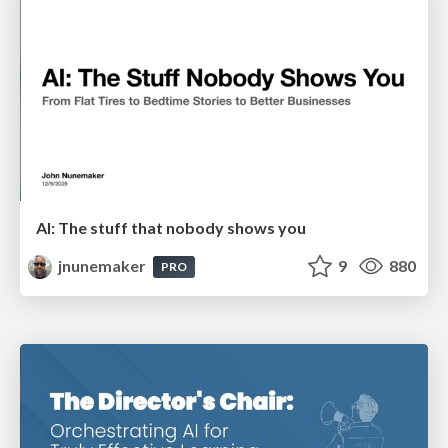
AI: The stuff that nobody shows you
jnunemaker
9
880
PRO