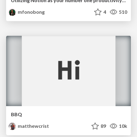
Utilizing Notion as your number one productivity tool
mfonobong
4
510
BBQ
matthewcrist
89
10k