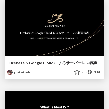
Firebase & Google Cloud によるサーバーレス帳票管理 #FJUG / Serverless Architecture in Candy
potato4d
8
3.8k