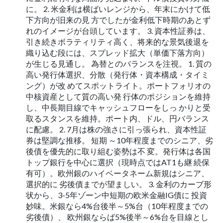
に。 2. 米金利は横ばいレンジから、年末にかけて低
下方向が旧来の見 方でしたが金利低下時期のあとず
れのイメージが台頭しています。 3. 資本性証券は、
引き続きボラティリティ高く、将来的な景気後退を
織り込む段には、スプレッド拡大（単価下落方向）
が生じる見通し。 為替とのバランスを注視。 1. 質の
高い発行体選択、分散（発行体・資本構成・タイミ
ング）が改 めてスポットライト。ポートフォリオの
中核資産として質の高い発 行体のポジションを維持
し、中長期目線でキャッシュフローをしっ かりと受
取るスタンスを維持。ポート内、ドル、円バランス
に配慮。 2. 7月は株の強さに引っ張られ、資本性証
券は堅調な推移。 短期 ～10年程度までのシニア、劣
後債を優先的に取り組む姿勢は不 変。発行体は各国
トップ銀行を中心に選択（現時点ではAT1も継 続保
有可）。欧州銀のハイベータネーム新規はシニア、
選択的に 劣後債までが望ましい。 3. 金利のカーブ形
状から、3-5年ゾーン中短期の欧米金融IG債に 投資
妙味。米銀なら4%台後半～5%台（10年程度までの
劣後債）、 欧州銀ならば5%後半～6%台を目線とし