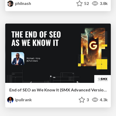
philnash
52
3.8k
End of SEO as We Know It (SMX Advanced Version)
ipullrank
3
4.3k