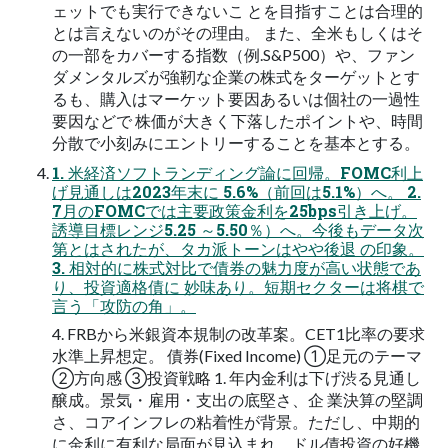
ェットでも実行できないこ とを目指すことは合理的
とは言えないのがその理由。 また、全米もしくはそ
の一部をカバーする指数（例.S&P500）や、ファン
ダメンタルズが強靭な企業の株式をターゲットとす
るも、購入はマーケット要因あるいは個社の一過性
要因などで 株価が大きく下落したポイントや、時間
分散で小刻みにエントリーすることを基本とする。
1. 米経済ソフトランディング論に回帰。FOMC利上
げ見通しは2023年末に 5.6%（前回は5.1%）へ。 2.
7月のFOMCでは主要政策金利を25bps引き上げ。
誘導目標レンジ5.25 ～5.50％）へ。今後もデータ次
第とはされたが、タカ派トーンはやや後退 の印象。
3. 相対的に株式対比で債券の魅力度が高い状態であ
り、投資適格債に 妙味あり。短期セクターは将棋で
言う「攻防の角」。
4. FRBから米銀資本規制の改革案。CET1比率の要求
水準上昇想定。 債券(Fixed Income) ①足元のテーマ
②方向感 ③投資戦略 1. 年内金利は下げ渋る見通し
醸成。景気・雇用・支出の底堅さ、企 業決算の堅調
さ、コアインフレの粘着性が背景。ただし、中期的
に金利に有利な局面が見込まれ、ドル債投資の好機