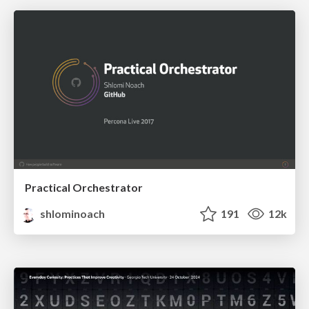
Practical Orchestrator
shlominoach
191
12k