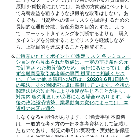
原則 外貨投資においては、為替の方向感にベットし
て為替差益を狙うような投機的な取引はしない。あ
くまでも、円資産への集中リスクを回避す るための
長期的な通貨分散、資産分散を目的とする。 よっ
て、マーケットタイミングを判断するよりも、購入
タイミングを分散することでリスクを軽減しなが
ら、上記目的を達成することを推奨する。
ご留意いただくポイント 〇想定リスク 各シミュレー
ションから算出された数値は、一定の前提条件の元
で計算さ れた概算値のため、実行にあたっては、必
ず金融商品取引業者等の専門 機関にご相談くださ
い。 〇その他 本資料の内容は、2020年6月1日時点
の税法、その他関連法規に準拠して います。今後の
関連法規の改正等により相違が生じることがあり、
対策内 容の見直しが必要になる場合があります。 今
後の政治経済情勢、業界動向の変化によっては、本
資料の内容が適合
しなくなる可能性があります。 〇免責事項 本資料
は、一般的な考え方の一部を参考資料として記載し
たものであり、 特定の取引の実現性・実効性を保証
し、または実施を勧誘するものではあ りません。 弊