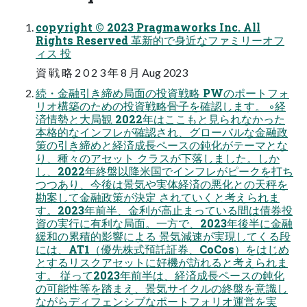
copyright © 2023 Pragmaworks Inc. All
Rights Reserved 革新的で身近なファミリーオフ
ィス 投
資 戦 略 2 0 2 3 年 8 月 Aug 2023
続・金融引き締め局面の投資戦略 PWのポートフォ
リオ構築のための投資戦略骨子を確認します。 ◦経
済情勢と大局観 2022年はここもと見られなかった
本格的なインフレが確認され、グローバルな金融政
策の引き締めと経済成長ペースの鈍化がテーマとな
り、種々のアセット クラスが下落しました。しか
し、2022年終盤以降米国でインフレがピークを打ち
つつあり、今後は景気や実体経済の悪化との天秤を
勘案して金融政策が決定 されていくと考えられま
す。2023年前半、金利が高止まっている間は債券投
資の実行に有利な局面。一方で、2023年後半に金融
緩和の累積的影響による 景気減速が実現してくる段
には、AT1（優先株式預託証券、CoCos）をはじめ
とするリスクアセットに好機が訪れると考えられま
す。 従って2023年前半は、経済成長ペースの鈍化
の可能性等を踏まえ、景気サイクルの終盤を意識し
ながらディフェンシブなポートフォリオ運営を実