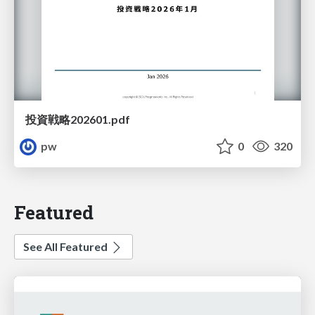
投資戦略202601.pdf
pw
0
320
Featured
See All Featured