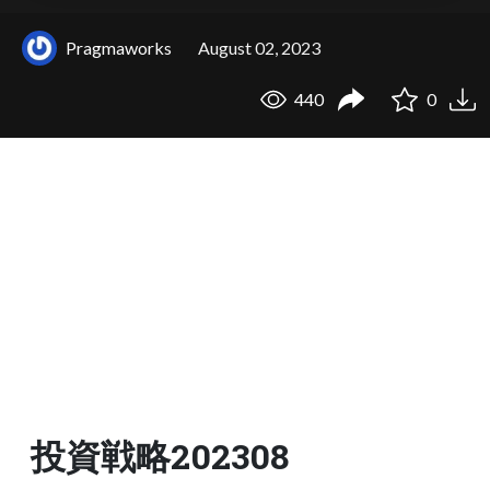
Pragmaworks
August 02, 2023
440
0
投資戦略202308