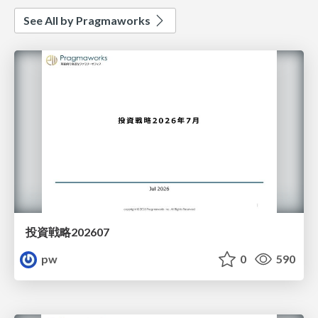
See All by Pragmaworks
投資戦略202607
pw
0
590