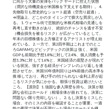
に向かう大量の実弾をバック ヤードに控えた状態
（潤沢な待機資金が米国株を下支えする期待）。 4.
先物取引も歴史的なショート超過（空売り超過）。
⇒理論上、どこかのタ イミングで膨大な買戻しが入
る。 1. ウォール街で悲観的な米株式相場の見通しを
再考し直す動きがあり、 絶好のチャンスを逃す不安
（機会損失を被るリスク）が広がっていると して、
年末の目標株価を上方修正するアナリストが増え始
めている。 2. 一方で、第2四半期はこれまでのとこ
ろGAFAMなどビッグテックの決算は 強く、米国
GDPも前期比予想1.8%に対して2.4%、個人消費も予
想1.3%に対 して1.6%と、米国経済の底堅さが現れて
いる状況。強すぎる経済がインフ レのぶり返しを連
想させてか、米国10年債利回りは4%前後の高水準を
推 移しており、再び手の付けられない金利上昇が起
こるリスクが気にかかる。 順張り投資は避けたいと
ころ。 【原則】 1. 強固な参入障壁を持ち、決算が順
調な会社はホールド（相場全体が崩 れても、決算に
問題ない限り売却しない）。 2. もし決算をミスした
場合、そのミスの内容を確認することが重要。一過
性の要因で決算が不調だった場合はホールドを継