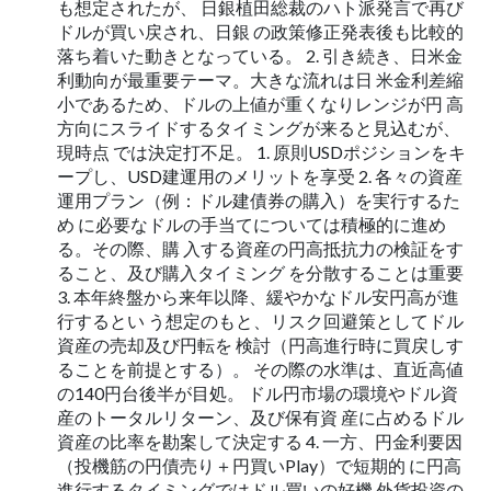
も想定されたが、 日銀植田総裁のハト派発言で再び
ドルが買い戻され、日銀 の政策修正発表後も比較的
落ち着いた動きとなっている。 2. 引き続き、日米金
利動向が最重要テーマ。大きな流れは日 米金利差縮
小であるため、ドルの上値が重くなりレンジが円 高
方向にスライドするタイミングが来ると見込むが、
現時点 では決定打不足。 1. 原則USDポジションをキ
ープし、USD建運用のメリットを享受 2. 各々の資産
運用プラン（例：ドル建債券の購入）を実行するた
め に必要なドルの手当てについては積極的に進め
る。その際、購 入する資産の円高抵抗力の検証をす
ること、及び購入タイミング を分散することは重要
3. 本年終盤から来年以降、緩やかなドル安円高が進
行するとい う想定のもと、リスク回避策としてドル
資産の売却及び円転を 検討（円高進行時に買戻しす
ることを前提とする）。 その際の水準は、直近高値
の140円台後半が目処。 ドル円市場の環境やドル資
産のトータルリターン、及び保有資 産に占めるドル
資産の比率を勘案して決定する 4. 一方、円金利要因
（投機筋の円債売り＋円買いPlay）で短期的 に円高
進行するタイミングではドル買いの好機 外貨投資の