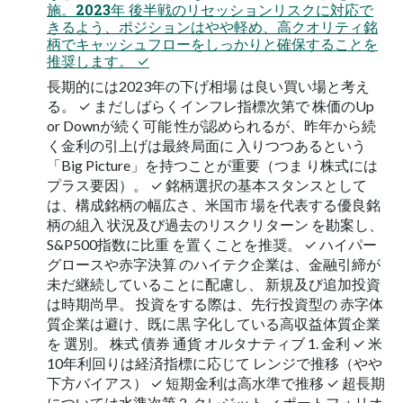
施。2023年 後半戦のリセッションリスクに対応で
きるよう、ポジションはやや軽め、高クオリティ銘
柄でキャッシュフローをしっかりと確保することを
推奨します。 ✓
長期的には2023年の下げ相場 は良い買い場と考え
る。 ✓ まだしばらくインフレ指標次第で 株価のUp
or Downが続く可能 性が認められるが、昨年から続
く金利の引上げは最終局面に 入りつつあるという
「Big Picture」を持つことが重要（つま り株式には
プラス要因）。 ✓ 銘柄選択の基本スタンスとして
は、構成銘柄の幅広さ、米国市 場を代表する優良銘
柄の組入 状況及び過去のリスクリターン を勘案し、
S&P500指数に比重 を置くことを推奨。 ✓ ハイパー
グロースや赤字決算 のハイテク企業は、金融引締が
未だ継続していることに配慮し、 新規及び追加投資
は時期尚早。 投資をする際は、先行投資型の 赤字体
質企業は避け、既に黒 字化している高収益体質企業
を 選別。 株式 債券 通貨 オルタナティブ 1. 金利 ✓ 米
10年利回りは経済指標に応じて レンジで推移（やや
下方バイアス） ✓ 短期金利は高水準で推移 ✓ 超長期
については水準次第 2. クレジット ✓ ポートフォリオ