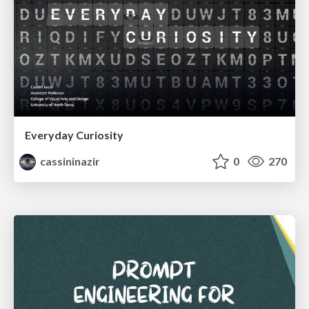
Everyday Curiosity
cassininazir
0
270