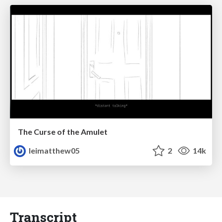
The Curse of the Amulet
leimatthew05
2
14k
Transcript