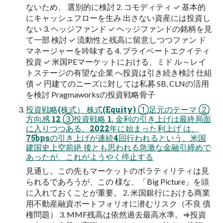
ないため、 選別的に検討 2. コモディティ ✓ 基本的
にキャッシュフローを生み 出さない資産には投資し
ない 3. ヘッジファンド ✓ ヘッジファンドの銘柄を見
て一部 検討 ✓ 流動性と残高に留意しつつファン ド
マネージャーを吟味する 4. プライベートエクイティ
投資 ✓ 米国PEマーケットにおける、ミド ル～レイ
トステージの有望な企業 へ投資は引き続き検討 仕組
債 ✓ 円建てのニーズに対しては私募 SB, CLNの活用
を検討 Pragmaworksの投資戦略骨子
投資戦略(株式） 株式(Equity) ①足元のテーマ ②
方向感 12 ③投資戦略 1. 金利の引き上げは最終局面
に入りつつある。2022年に始まった利上げ は、
75bpsの引き上げが連続4回行われるという、米国
建国史上空前絶 後とも思われる急激な金融引締めで
あったが、これがようやく停止する
見通し。この先もマーケットのボラティリティは見
られるであろうが、この 様な、「Big Picture」を頭
に入れておくことが重要。 2. 米国銀行における商業
用不動産融資ポートフォリオに潜むリスク（不良 債
権問題） 3. MMF残高は依然過去最高水準。⇒投資