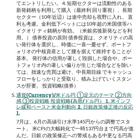
てエントリしたい。 4. 短期セクターは流動性のある
新発銘柄を利用して購入（最終利 回り重視）、長期
セクター（10年近辺）は途中売却も視野に入れ、 直
利も考慮。金利低下ベットには10年超の米国債等ハ
イクオリ ティ銘柄が有効。（米銀劣後新発などを利
用。） 債券投資の原則 債券投資は、クオリティの高
い発行体を選択し、時価に一喜一憂せず、ポートフ
ォリオの中核資産として腰を据えて維持することが
基本。 発行体の信用が著しく毀損した場合や、ポー
トフォリオ内の著しい偏りが生じた場合などを除い
ては、拙速な売買は避け、中長期目線 でキャッシュ
フローをしっかりと受取り、積み上げていくスタン
スが肝要。 投資戦略(債券）
通貨(Currency)/米ドル円 ①足元のテーマ ②方向
感 ③投資戦略 投資戦略(為替/ドル円） 1. 米インフ
レ緩和ペースと米金利動向 2. 日銀政策修正後の反応
1.
7月は、6月の高値引け水準145円からの調整でスタ
ート。 米CPIの大幅鈍化で一時137円台まで円高が進
んだ。日銀 の政策修正への警戒もある中更なる円高