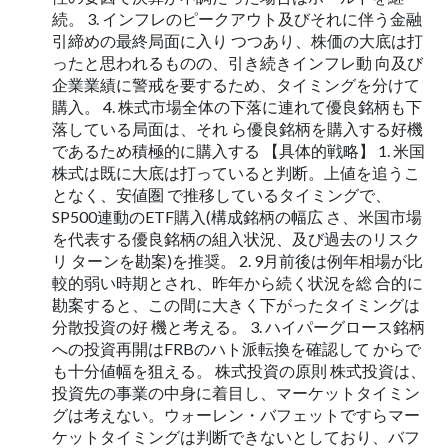
続。 3. インフレのピークアウト及びそれに伴う金融
引締めの最終局面に入り つつあり、株価の大底は打
ったと思われるものの、引き続きインフレ動 向及び
企業業績に警戒を要するため、タイミングを分けて
購入。 4. 株式市場全体の下落に連れて優良銘柄も下
落している局面は、それ ら優良銘柄を購入する好機
であるため積極的に購入する 【具体的戦略】 1. 米国
株式は既に大底は打っていると判断。上値を追うこ
となく、安値圏 で推移しているタイミングで、
SP500連動のETF購入(構成銘柄の幅広 さ、米国市場
を代表する優良銘柄の組入状況、及び過去のリスク
リ ターンを勘案)を推奨。 2. 9月前後は例年相場が比
較的弱い時期とされ、昨年から続く状況を総 合的に
勘案すると、この間に大きく下がったタイミングは
分散投資の好 機と考える。 3. ハイパーグロース銘柄
への投資再開はFRBのハト派転換を確認して からで
も十分値幅を狙える。 株式投資の原則 株式投資は、
投資先の事業の中身に着目し、マーケットタイミン
グは考えない。ウォーレン・バフェットですらマー
ケットタイミングは判断できないとしており、バフ