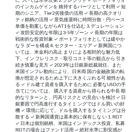
のインカムゲインを 維持するパーツとして利用 ✓ 短
期のシニア、Tier2劣後債の活用 ✓ 長期の高クオリ
ティ銘柄の活用 ✓ 景気後退時に時間分散・円ベース
単価を勘案しながらAT1を仕込む 3. デュレーション
✓ 攻防安定的な年限は3-5年ゾーン ✓ 長期の年限は
戦術的な投資対象 ✓ ポートフォリオとしては緩やか
なラ ダーを構成 4. セクター・エリア ✓ 新興国につ
いては、米金利の高止 まりによる相対的な魅力低
下、イン フレリスク・取引コスト等の観点から 引き
続き慎重な見方 ✓ 2023年は日銀新総裁就任、また
米国インフレ動向により、日米両 国の金融政策の転
換が想定さ れるため上下に大きくぶれる可 能性があ
る ✓ ドル建て資産を購入するために 必要なUSDの手
当てについては、 購入する資産から得られる中長 期
的なリターンと、円高リスクと の見合いを検討 ✓ 日
銀要因で円高進行するタイミ ングではドル買いの好
機 ✓ 環境に応じて、ドルを購入するタ イミングは分
散する ✓ 新興国通貨は基本的に保有しな い 1. REIT
✓ 日本は個別銘柄、米国はイン デックス投資、私募
REITの場合 はファンド活用 ✓ 絶対水準に割安感が