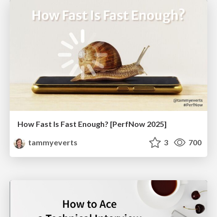
How Fast Is Fast Enough? [PerfNow 2025]
tammyeverts
3
700