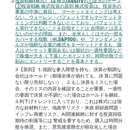
投資戦略(株式） 12 株式(Equity) ①足元のテーマ
③投資戦略 株式投資の原則 株式投資は、投資先の
事業の中身に着目し、マーケットタイミングは考え
ない。ウォーレン・バフェットですらマーケットタ
イミングは判断できないとしており、バフェットで
も実行できないことを目指すことは 合理的とは言え
ないのがその理由。 また、全米もしくはその一部を
カバーする指数（例.S&P500）や、ファンダメンタ
ルズが強靭な企業の株式をターゲットとするも、購
入はマーケット要因あるいは個社の一過性要因など
で株価が大き く下落したポイントや、時間分散で小
刻みにエントリーすることを基本とする。
3 【原則】 1. 強固な参入障壁を持ち、決算が順調な
会社はホールド（相場全体が崩れても、決 算に問題
ない限り売却しない）。 2. もし決算をミスした場
合、そのミスの内容を確認することが重要。一過性
の要因で決算 が不調だった場合はホールドを継続。
3. 利下げトレンドに入っており、これは株式には強
力な好材料だが、地政学リスク・米政 府財政問題・
インフレ再燃リスク、AI関連銘柄に対する投資回収
期待の剥落等には 警戒を要するため、購入は時間分
散を推奨。また、景気後退懸念が顕在化した場合