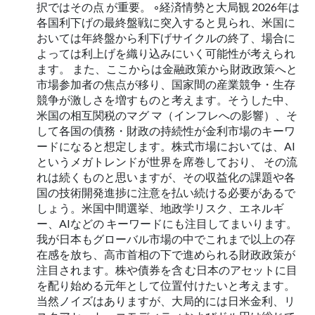
択ではその点 が重要。 ◦経済情勢と大局観 2026年は
各国利下げの最終盤戦に突入すると見られ、米国に
おいては年終盤から利下げサイクルの終了、場合に
よっては利上げを織り込みにいく可能性が考えられ
ます。 また、ここからは金融政策から財政政策へと
市場参加者の焦点が移り、国家間の産業競争・生存
競争が激しさを増すものと考えます。そうした中、
米国の相互関税のマグ マ（インフレへの影響）、そ
して各国の債務・財政の持続性が金利市場のキーワ
ードになると想定します。株式市場においては、AI
というメガトレンドが世界を席巻しており、 その流
れは続くものと思いますが、その収益化の課題や各
国の技術開発進捗に注意を払い続ける必要があるで
しょう。米国中間選挙、地政学リスク、エネルギ
ー、AIなどの キーワードにも注目してまいります。
我が日本もグローバル市場の中でこれまで以上の存
在感を放ち、高市首相の下で進められる財政政策が
注目されます。株や債券を含 む日本のアセットに目
を配り始める元年として位置付けたいと考えます。
当然ノイズはありますが、大局的には日米金利、リ