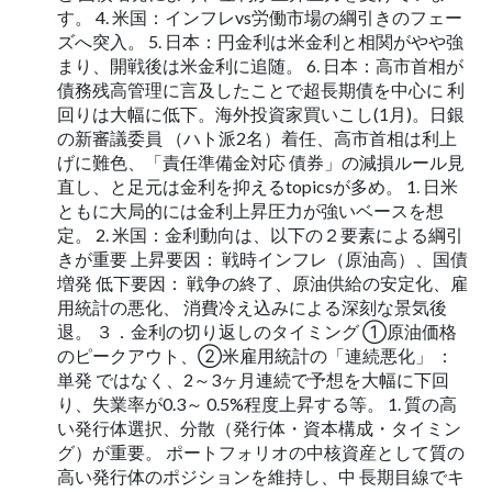
す。 4. 米国：インフレvs労働市場の綱引きのフェー
ズへ突入。 5. 日本：円金利は米金利と相関がやや強
まり、開戦後は米金利に追随。 6. 日本：高市首相が
債務残高管理に言及したことで超長期債を中心に 利
回りは大幅に低下。海外投資家買いこし(1月)。日銀
の新審議委員 （ハト派2名）着任、高市首相は利上
げに難色、「責任準備金対応 債券」の減損ルール見
直し、と足元は金利を抑えるtopicsが多め。 1. 日米
ともに大局的には金利上昇圧力が強いベースを想
定。 2. 米国：金利動向は、以下の２要素による綱引
きが重要 上昇要因： 戦時インフレ（原油高）、国債
増発 低下要因： 戦争の終了、原油供給の安定化、雇
用統計の悪化、 消費冷え込みによる深刻な景気後
退。 ３．金利の切り返しのタイミング ①原油価格
のピークアウト、②米雇用統計の「連続悪化」 ：
単発 ではなく、2～3ヶ月連続で予想を大幅に下回
り、失業率が0.3～ 0.5%程度上昇する等。 1. 質の高
い発行体選択、分散（発行体・資本構成・タイミン
グ）が重要。 ポートフォリオの中核資産として質の
高い発行体のポジションを維持し、中 長期目線でキ