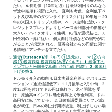
たい。 6. 長期債（10年近辺）は最終利回りのみなら
ず途中売却も視野に入れ、 直利も考慮。金利低下ベ
ット及び為替のダウンサイドリスクには10年超～ 20
年の米国ストリップス債や、ベース金利に近い（ク
レジットスプレッドよりも ベース金利部分の影響が
大きい）ハイクオリティ銘柄、IG債が選択肢に。 7.
円金利の上昇に従い、個人向け社債などの裾野が広
がることが想定さ れる。証券会社からの円債に関す
る情報にアンテナを立てたい。
通貨(Currency)/米ドル円 ①足元のテーマ ②方向
感 ③投資戦略 投資戦略(為替/ドル円） 1. 紛争下の
インフレと米国景気動向（特に雇用指数） 2. 米国利
下げ姿勢 3.
ドル売り介入の動向 4. 日米実質金利差 5. デバリュエ
ーション（通貨信認低下） 1. 1月後半と2月中旬、2
度152円を付けてドル円は底打ち。米イ開戦を 受
け、原油高⇒インフレ懸念再浮上で米金利高、ドル
高円安に転じて いる。 2. 日銀審議委員にリフレ派2
名が就任。日本の利上げ期待後退。利上げ しない場
合、インフレ率が高止まりすると実質金利はマイナ