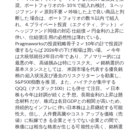
奨。ポートフォリオの5- 10％で組入れ検討。 3. ヘッ
ジファンド ✓ 原則不要 ✓ 吟味した上で良い商品と判
断した 場合は、ポートフォリオの数％以内 で組入
れ。 4. プライベート投資 （エクイティ、デット） ✓
ヘッジファンド同様の対応 仕組債 ✓ 円金利の上昇に
伴い、仕組債活 用の必然性は薄れている。
Pragmaworksの投資戦略骨子 2 ✓ 10年の計で投資評
価するならば 2026年の下げ相場は買い場。 ✓ 今年
は大統領就任2年目の年で あり、アノマリー的には
最悪の年。 高値掴みは特にリスク大。 ✓ 銘柄選択の
基本スタンスとしては、 米国市場を代表する優良銘
柄の 組入状況及び過去のリスクリター ンを勘案し、
S&P500指数を推 奨。また、ハイテクが集中する
QQQ（ナスダック100）にも併せ て注目。 ✓ 日本
株も今年は好調が続くと予 想。長期金利の上昇は懸
念材料 だが、株式は名目GDPとの相関 が高いため、
持続的なインフレに 伴い日本株は上昇継続する可能
性大。但し、人件費高騰やコスト アップを価格（売
値）に転嫁でき る企業とそうでない企業との間で、
株価には相当な格差が生じる可 能性が高く、銘柄選