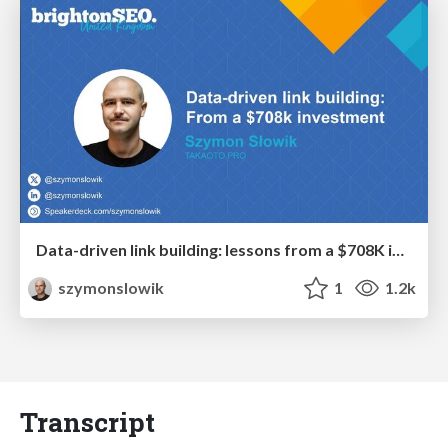
Data-driven link building: lessons from a $708K investment (BrightonSEO talk)
szymonslowik
1
1.2k
Transcript