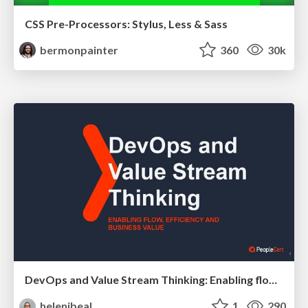
CSS Pre-Processors: Stylus, Less & Sass
bermonpainter
360
30k
DevOps and Value Stream Thinking: Enabling flow, efficiency and business value
helenjbeal
1
290