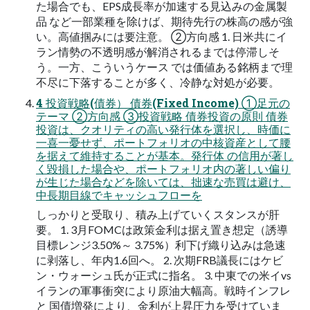
た場合でも、EPS成長率が加速する見込みの金属製
品 など一部業種を除けば、期待先行の株高の感が強
い。高値掴みには要注意。 ②方向感 1. 日米共にイ
ラン情勢の不透明感が解消されるまでは停滞しそ
う。一方、こういうケース では価値ある銘柄まで理
不尽に下落することが多く、冷静な対処が必要。
4 投資戦略(債券） 債券(Fixed Income) ①足元の
テーマ ②方向感 ③投資戦略 債券投資の原則 債券
投資は、クオリティの高い発行体を選択し、時価に
一喜一憂せず、ポートフォリオの中核資産として腰
を据えて維持することが基本。発行体 の信用が著し
く毀損した場合や、ポートフォリオ内の著しい偏り
が生じた場合などを除いては、拙速な売買は避け、
中長期目線でキャッシュフローを
しっかりと受取り、積み上げていくスタンスが肝
要。 1. 3月FOMCは政策金利は据え置き想定（誘導
目標レンジ3.50%～ 3.75%）利下げ織り込みは急速
に剥落し、年内1.6回へ。 2. 次期FRB議長にはケビ
ン・ウォーシュ氏が正式に指名。 3. 中東での米イvs
イランの軍事衝突により原油大幅高。戦時インフレ
と 国債増発により、金利が上昇圧力を受けていま