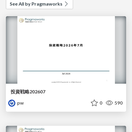
See All by Pragmaworks
投資戦略202607
pw
0
590