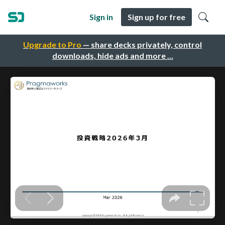
Sign in
Sign up for free
Upgrade to Pro
— share decks privately, control
downloads, hide ads and more …