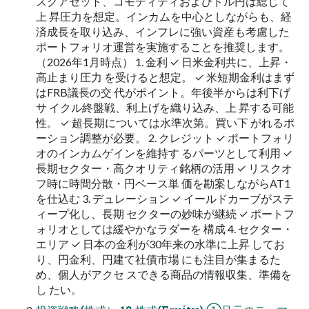
スクアセット、コモディティおよびドル円は総じて
上 昇圧力を想定。インカムを中心としながらも、経
済成長を取り込み、インフレに強い資産も考慮した
ポートフォリオ運営を実施することを推奨します。
（2026年1月時点） 1. 金利 ✓ 日米金利共に、上昇・
高止まり圧力 を受けると想定。 ✓ 米短期金利はまず
はFRB議長の交 代がポイント。年後半からは利下げ
サ イクル終盤戦、利上げを織り込み、上 昇する可能
性。 ✓ 超長期については水準次第。買い下 がれるポ
ーション調整が必要。 2. クレジット ✓ ポートフォリ
オのインカムゲインを維持す るパーツとして利用 ✓
長期セクター・高クオリティ銘柄の活用 ✓ リスクオ
フ時に時間分散・円ベース単 価を勘案しながらAT1
を仕込む 3. デュレーション ✓ イールドカーブがステ
ィープ化し、長期 セクターの妙味が継続 ✓ ポートフ
ォリオとしては緩やかなラダーを 構成 4. セクター・
エリア ✓ 日本の金利が30年来の水準に上昇 してお
り、円金利、円建て社債市場 にも注目が集まるた
め、個人がアクセ スできる商品の情報収集、準備を
し たい。