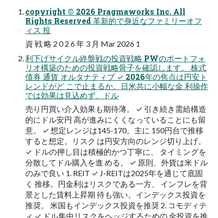
copyright © 2026 Pragmaworks Inc. All
Rights Reserved 革新的で身近なファミリーオフ
ィス 投
資 戦 略 2 0 2 6 年 3 月 Mar 2026 1
利下げサイクル終盤戦の投資戦略 PWのポートフォ
リオ構築のための投資戦略骨子を確認します。 株式
債券 通貨 オルタナティブ ✓ 2026年の焦点は円安ト
レンドがど こで止まるか。日米共に小幅な金 利操作
では効果は見込めず、ドル
売り円買い介入効果も期待薄。 ✓ 引き続き需給構造
的にドル安円 高が進みにくくなっていることにも留
意。 ✓ 想定レンジは145-170。主に 150円台で推移
すると想定。リスク は円安方向のレンジ切り上げ。
✓ ドルの押し目は積極的かつ丁寧に、 タイミングを
分散してドル購入を進 める。 ✓ 原則、外貨は米ドル
のみで良い 1. REIT ✓ J-REITは2025年を通じて底固
く 推移。円金利はリスクである一方、 インフレを背
景とした賃料上昇期 待も強い。インデックス投資を
推奨。 米国もインデックス投資を推奨 2. コモディテ
ィ ✓ ドル集中リスクをヘッジするための 金投資を推