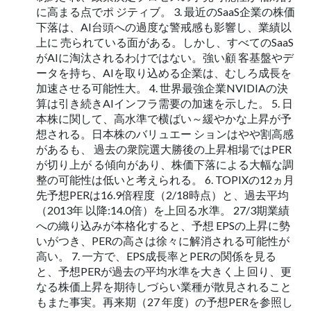
に高まる点でポ ジティブ。 3. 最近のSaaS企業の株価
下落は、AI台頭への過度な警戒感も影響し、業績以
上に 売られている面がある。しかし、すべてのSaaS
がAIに淘汰されるわけではない。強い顧 客基盤やデ
ータを持ち、AIを取り込める企業は、むしろ成長を
加速させる可能性大。 4. 世界最強企業NVIDIAの決
算は引き続きAIインフラ需要の加速を示した。 5. 日
本株に関して、高水準で横ばい～緩やかな上昇が予
想される。日本株のバリュエー ションはやや割高感
があるも、 過去の衆院選大勝後の上昇相場ではPER
が切り上が る傾向があり、株価下落による大幅な調
整の可能性は低いと考えられる。 6. TOPIXの12ヵ月
先予想PERは16.9倍程度（2/18時点）と、過去平均
（2013年 以降:14.0倍）を上回る水準。 27/3期業績
への織り込みが本格化すると、予想 EPSの上昇に勢
いがつき、PERの高さは徐々に解消される可能性が
高い。 7. 一方で、EPS成長率とPERの関係を見る
と、予想PERが過去の平均水準を大きく上 回り、更
なる株価上昇を期待しづらい業種が散見されること
もまた事実。再来期（27 年度）の予想PERを参照し