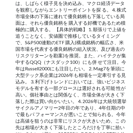
は、しばらく様子見を決め込み、マクロ経済データ
を観察しながらエントリーポイントを探 る。 4. 株式
市場全体の下落に連れて優良銘柄も下落している局
面は、それら優良銘柄を 購入する好機であるため積
極的に購入する。 【具体的戦略】 1. 順張りで上値を
追うことなく、安値圏で推移しているタイミング
で、S&P500連動のETF 購入(構成銘柄の幅広さ、米
国市場を代表する優良銘柄の組入状況、及び過去の
リスクリターンを勘案)を推奨。また、ハイテクが集
中するQQQ（ナスダック100）にも併 せて注目。今
年はRussell2000にも注目したい。 2. Mag7を筆頭に
大型テック系企業は2026年も相場を一定牽引する見
込み。 3. 利下げトレンドにおいては、強いビジネス
モデルを有する一部グロースは選好される可能 性が
高い。個社事由とは関係なく、市場全体が大きく下
落した際は買い向かいたい。 4. 2026年は大統領選挙
サイクルアノマリー2年目の年であり、4年任期の中
で最もパ フォーマンスが悪いことで知られる。今年
は高値を狙うのは非常にリスクが大きいため、こ の
先は相場が大きく下落したところだけを丁寧に拾い