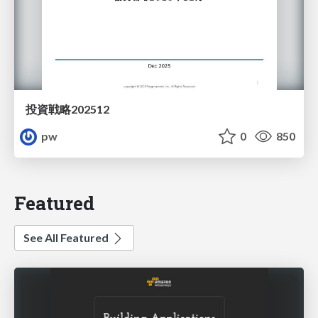
投資戦略202512
pw
0
850
Featured
See All Featured