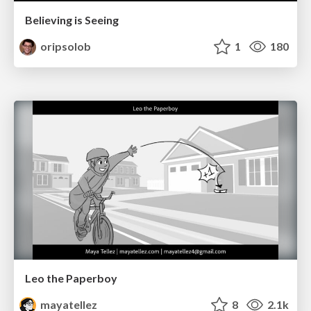
Believing is Seeing
oripsolob
1
180
Leo the Paperboy
mayatellez
8
2.1k