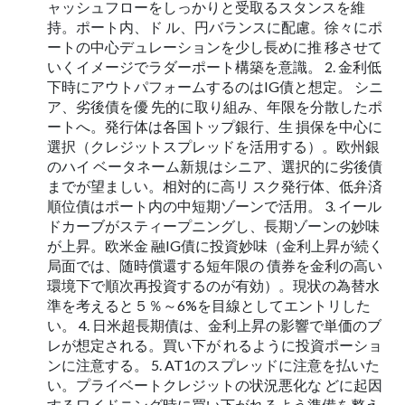
ャッシュフローをしっかりと受取るスタンスを維
持。ポート内、ド ル、円バランスに配慮。徐々にポ
ートの中心デュレーションを少し長めに推 移させて
いくイメージでラダーポート構築を意識。 2. 金利低
下時にアウトパフォームするのはIG債と想定。 シニ
ア、劣後債を優 先的に取り組み、年限を分散したポ
ートへ。発行体は各国トップ銀行、生 損保を中心に
選択（クレジットスプレッドを活用する）。欧州銀
のハイ ベータネーム新規はシニア、選択的に劣後債
までが望ましい。相対的に高リ スク発行体、低弁済
順位債はポート内の中短期ゾーンで活用。 3. イール
ドカーブがスティープニングし、長期ゾーンの妙味
が上昇。欧米金 融IG債に投資妙味（金利上昇が続く
局面では、随時償還する短年限の 債券を金利の高い
環境下で順次再投資するのが有効）。現状の為替水
準を考えると５％～6%を目線としてエントリした
い。 4. 日米超長期債は、金利上昇の影響で単価のブ
レが想定される。買い下が れるように投資ポーショ
ンに注意する。 5. AT1のスプレッドに注意を払いた
い。プライベートクレジットの状況悪化な どに起因
するワイドニング時に買い下がれるよう準備を整え