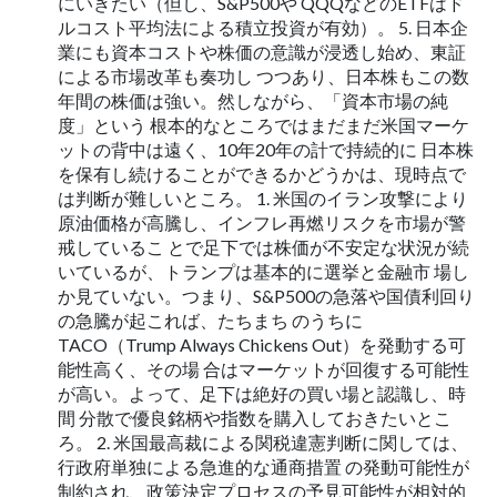
にいきたい（但し、S&P500や QQQなどのETFはド
ルコスト平均法による積立投資が有効）。 5. 日本企
業にも資本コストや株価の意識が浸透し始め、東証
による市場改革も奏功し つつあり、日本株もこの数
年間の株価は強い。然しながら、「資本市場の純
度」という 根本的なところではまだまだ米国マーケ
ットの背中は遠く、10年20年の計で持続的に 日本株
を保有し続けることができるかどうかは、現時点で
は判断が難しいところ。 1. 米国のイラン攻撃により
原油価格が高騰し、インフレ再燃リスクを市場が警
戒しているこ とで足下では株価が不安定な状況が続
いているが、トランプは基本的に選挙と金融市 場し
か見ていない。つまり、S&P500の急落や国債利回り
の急騰が起これば、たちまち のうちに
TACO（Trump Always Chickens Out）を発動する可
能性高く、その場 合はマーケットが回復する可能性
が高い。よって、足下は絶好の買い場と認識し、時
間 分散で優良銘柄や指数を購入しておきたいとこ
ろ。 2. 米国最高裁による関税違憲判断に関しては、
行政府単独による急進的な通商措置 の発動可能性が
制約され、政策決定プロセスの予見可能性が相対的