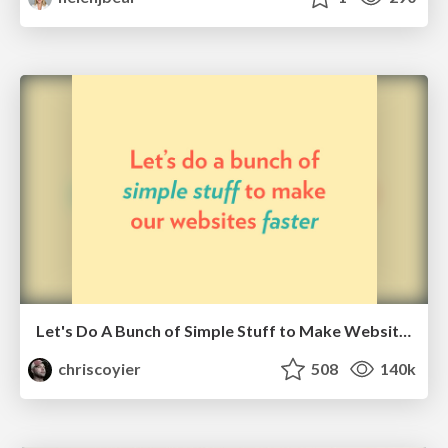
Let's Do A Bunch of Simple Stuff to Make Websites Faster
chriscoyier
508
140k