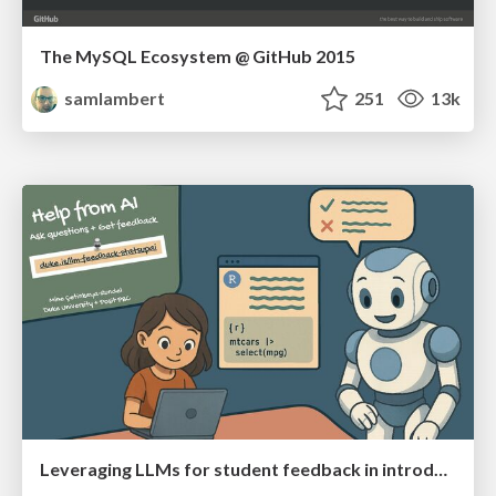
The MySQL Ecosystem @ GitHub 2015
samlambert
251
13k
Leveraging LLMs for student feedback in introductory data science courses - posit::conf(2025)