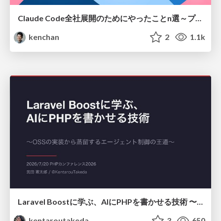
Claude Code全社展開のためにやったことn選～プラグイン302個・コミッター271人を支えるために～
kenchan
2
1.1k
Laravel Boostに学ぶ、AIにPHPを書かせる技術 〜OSSの実装から蒸留するエージェント制御の王道〜
kentaroutakeda
3
650