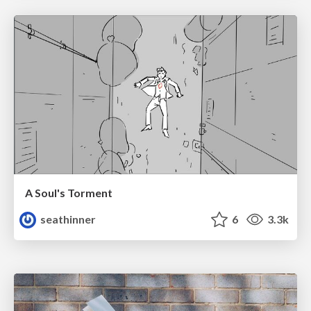
A Soul's Torment
seathinner
6
3.3k