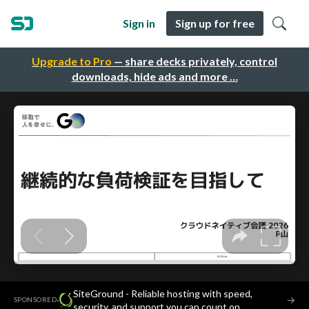
Sign in
Sign up for free
Upgrade to Pro
— share decks privately, control
downloads, hide ads and more …
SiteGround - Reliable hosting with speed,
·
→
SPONSORED
security, and support you can count on.