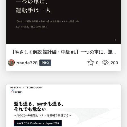
【やさしく解説 設計編・中級 #1】一つの車に、運転手は一人 ～ある倉庫システムの事例から～
panda728
0
200
PRO