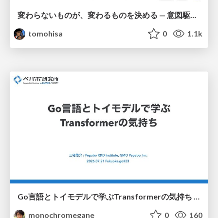
変わらないものが、変わるものを決める — 意図駆動開発 × イベントソーシング × イミュータブル | What Doesn't Change Decides What Can — IDD × Event Sourcing × Immutability
tomohisa
0
1.1k
Go言語とトイモデルで学ぶTransformerの気持ち / fukuokago23-transformer
monochromegane
0
160