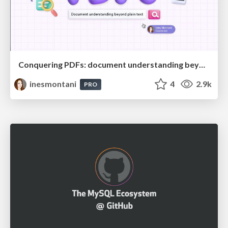
Conquering PDFs: document understanding beyond plain text
inesmontani
4
2.9k
PRO