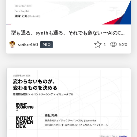
型も通る、synthも通る、それでも危ない 〜AIのCDKの権限とコストを機械で検証する〜 / It Passes Type Checks, It Passes Synth Checks, but It’s Still Risky — Automatically Verifying Permissions and Costs in AI’s CDK —
seike460
1
520
PRO