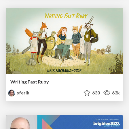
Writing Fast Ruby
sferik
630
63k