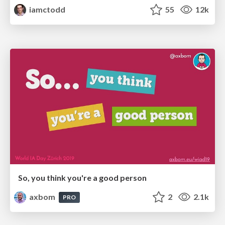
iamctodd
55
12k
So, you think you're a good person
axbom
2
2.1k
PRO