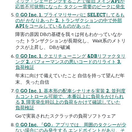
ィック・シェーピングすることで復旧 メインAPIが
応答不可状態になった タクシー需要のピークに発生
© GO Inc. 1. プライマリサーバに SELECTしてるも
のが かなりあった 2. トランザクションの中で外部
APIをコールしているものがあった
障害の原因 DBの基礎を我々は何もわかっていなか
った トランザクションが長期化し、 Wait系のメトリ
クスが上昇し、 DBが破滅
© GO Inc. 1. クエリチューニング &DBリファクタリ
ング 2. パフォーマンスの悪いコードのリライト 3.
負荷検証
年末に向けて備えていたこと 自信を持って望んだ年
末、 失った自信
© GO Inc. 1. 基本形の配車シナリオを実装 2. 並列度
もコントロール可能で、本番以上に負荷をかけられ
る 3. 障害発生時以上の負荷をかけて確認していた
負荷検証
Goで実装されたスクラッチの負荷ソフトウェア
© GO Inc. 『GO』アプリでは、周囲のタクシーが少
ない場合にのみ発生する エンドポイントがあり、そ