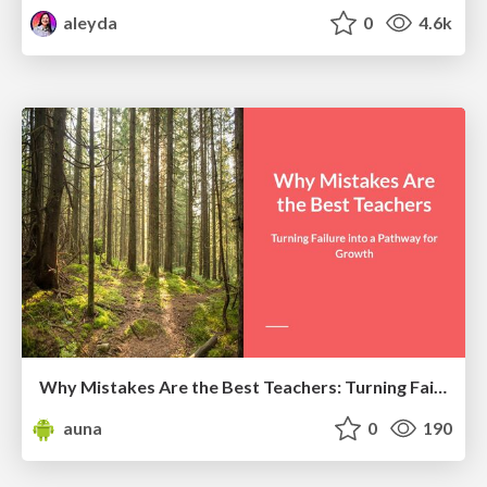
aleyda
0
4.6k
Why Mistakes Are the Best Teachers: Turning Failure into a Pathway for Growth
auna
0
190