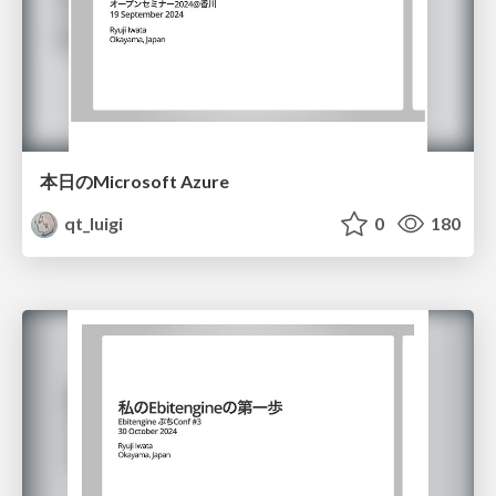
本日のMicrosoft Azure
qt_luigi
0
180