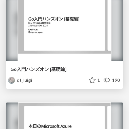
Go入門ハンズオン [基礎編]
qt_luigi
1
190