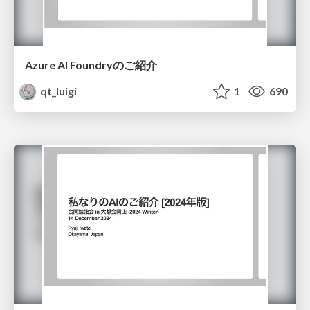
Azure AI Foundryのご紹介
qt_luigi
1
690