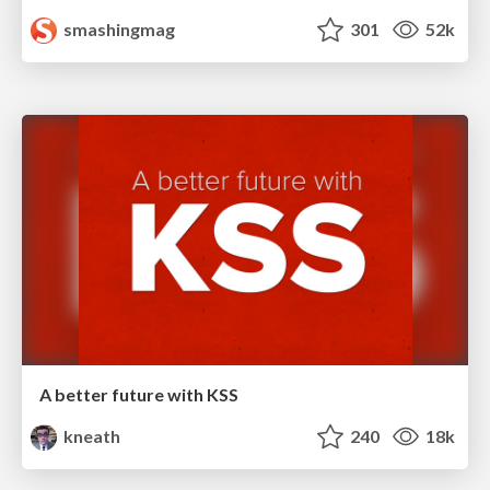
smashingmag
301
52k
A better future with KSS
kneath
240
18k