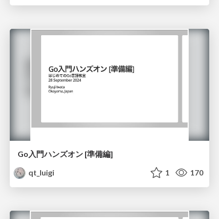
Go入門ハンズオン [準備編]
qt_luigi
1
170