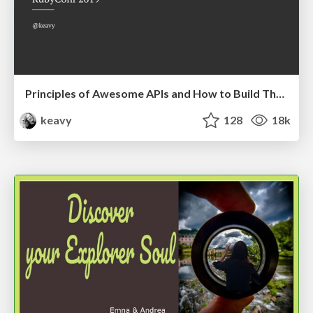
Principles of Awesome APIs and How to Build Them.
keavy
128
18k