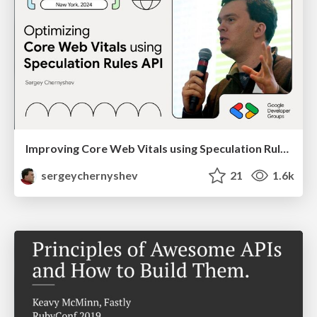
Improving Core Web Vitals using Speculation Rules API
sergeychernyshev
21
1.6k