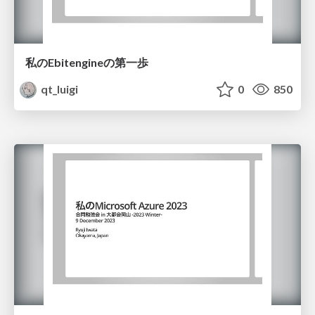
私のEbitengineの第一歩
qt_luigi
0
850