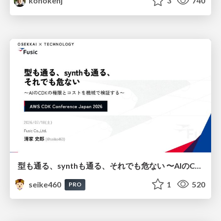
konokenj
3
740
型も通る、synthも通る、それでも危ない 〜AIのCDKの権限とコストを機械で検証する〜 / It Passes Type Checks, It Passes Synth Checks, but It’s Still Risky — Automatically Verifying Permissions and Costs in AI’s CDK —
seike460
1
520
PRO