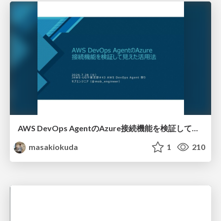
AWS DevOps AgentのAzure接続機能を検証して見えた活用法／Use Cases Verified for the AWS DevOps Agent's Azure Connectivity Feature
masakiokuda
1
210