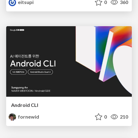
eitsupi
0
360
Android CLI
fornewid
0
210