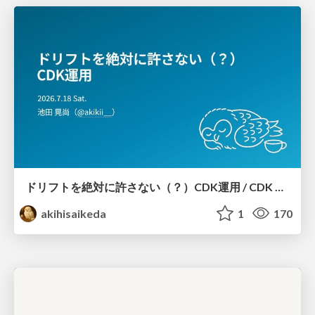
ドリフトを絶対に許さない（？）CDK運用 / CDK Ops with Zero Tolerance for Drifts (?)
akihisaikeda
1
170