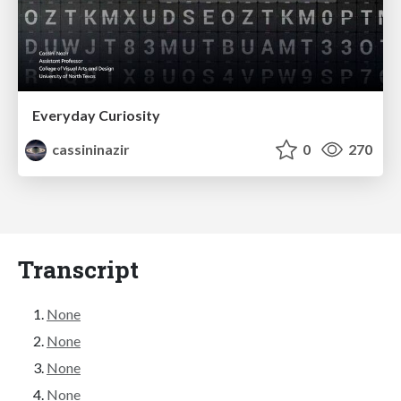
Everyday Curiosity
cassininazir
0
270
Transcript
None
None
None
None