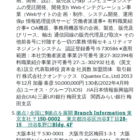
画、開発、設計、販売及 び保p  コンピュータシステ
ムの受託開発、開発支h  Webインテグレーション事
業（Webサイトの企 画・制作、システム開発、運用
保p  情報処理提供サービ  労働者派遣事¤  有料職業紹
介事¤  OA機器、事務用機器等の企画、製造、販売及
び リース、輸出  通信回線の販売代理及び取次¤  その
他前各号に付随する一切の業務 情報セキュリティマ
ネジメントシステム 認証登録番号 IS 730586 ※適用
範囲：本社労働者派遣 事業 許可番号 派27-302394有
料職業紹介事業 許可番号 27-ユ-302932 社名 (英文
名) 設立 代表取締役 資本金 社員数 加盟団体 取引銀
行 株式会社クオンテックス (Quantex Co., Ltd) 2013
年12月 加藤 泰彦 50,000,000円 130名(2022年4月時
点) ユーオス・グループ(UOS) JIA日本情報振興協同
組合(JIA) 三菱UFJ銀行 梅田支店 関西みらい銀行 梅
田支店
拠点 | 全国に9拠点を展開 Branch Information 東
京支社 〒150-0002 東京都渋谷区渋谷3丁目28-
15 渋谷S.野口Bldg. 4F
大阪本社 〒530-0001 大阪市北区梅田1-3-1 大阪