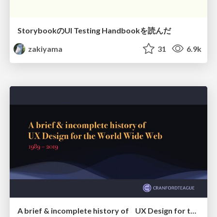
StorybookのUI Testing Handbookを読んだ
zakiyama
31
6.9k
A brief & incomplete history of UX Design for the World Wide Web: 1989–2019