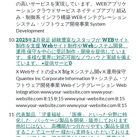
の高いサービスを実現してい ます。 WEBアプリケ
ーション クラウドサービス ネイティブアプリ 組込
み・制御系 インフラ構築 WEBインテグレーション
システム・ソフトウェア開発事業 System
Development
2025年2月発足 経験豊富なスタッフが WEBサイト
制作を支援 Webサイト制作やWebシステム開発、
運用 保守を中心に受託制作・開発を提供して いま
す。 多様な業界に対応可能なノウハウ と実績を備え
ています。 ▪提供サービ0
X Webサイトの企x X 制g X システム開v X 運⽤保守
Quantex Inc Corporate Information 9 > システム・ソ
フトウェア開発事業 Webインテグレーション Web
Integration www.your-website.com www.your-
website.com 8:15 8:15 www.your-website.com 8:15
www.your-website.com www.your-website.com 8:15
代表製品 「児童福祉」 「医療」 といった分野に特
化した パッケージ製品を開発・販売しております
他社にはない、 高機能かつ分かりやすい製品を提供
することでユーザー 様から支持をいただいておりま