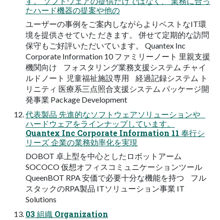
す。 ソフトウェアの提供だけではなく、 業務に合っ
たハード機器の提案や他の
ユーザーの事例をご案内しながらよりベストなIT環
境を提供させていた だきます。 併せて定期的な訪問
保守もご好評いただいています。 Quantex Inc
Corporate Information 10 ファミリーノート 里親支援
機関向け フォスタリング業務支援システム チャイ
ルドノート 児童福祉施設専用 経過記録システム ト
リニティ 医療系三点照合支援システム パッケージ開
発事業 Package Development
代表製品 先進的なソフトウェアソリューションや
ハードウェアをラインナップしています。
Quantex Inc Corporate Information 11 奉行シ
リーズ 企業の業務効率化を実現
DOBOT 卓上型を中心としたロボットアーム
SOCOCO 仮想オフィスコミュニケーションツール
QueenBOT RPA 安価で必要十分な機能を持つ フル
スタックのRPA製品 ITソリューション事業 IT
Solutions
03 組織 Organization