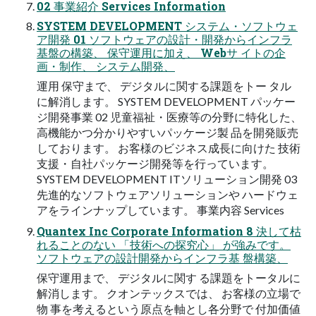
02 事業紹介 Services Information
SYSTEM DEVELOPMENT システム・ソフトウェ
ア開発 01 ソフトウェアの設計・開発からインフラ
基盤の構築、 保守運用に加え、 Webサ イトの企
画・制作、 システム開発、
運用 保守まで、 デジタルに関する課題をトー タル
に解消します。 SYSTEM DEVELOPMENT パッケー
ジ開発事業 02 児童福祉・医療等の分野に特化した、
高機能かつ分かりやすいパッケージ製 品を開発販売
しております。 お客様のビジネス成長に向けた 技術
支援・自社パッケージ開発等を行っています。
SYSTEM DEVELOPMENT ITソリューション開発 03
先進的なソフトウェアソリューションや ハードウェ
アをラインナップしています。 事業内容 Services
Quantex Inc Corporate Information 8 決して枯
れることのない 「技術への探究心」 が強みです。
ソフトウェアの設計開発からインフラ基 盤構築、
保守運用まで、 デジタルに関す る課題をトータルに
解消します。 クオンテックスでは、 お客様の立場で
物 事を考えるという原点を軸とし各分野で 付加価値