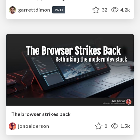
garrettdimon
32
4.2k
PRO
The browser strikes back
jonoalderson
0
1.5k