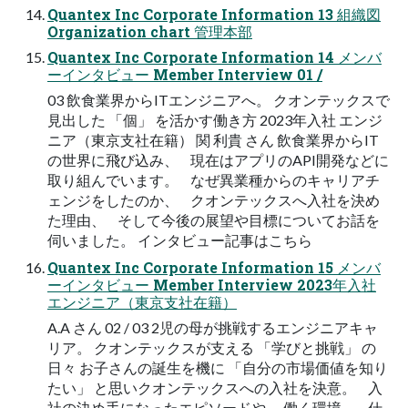
Quantex Inc Corporate Information 13 組織図
Organization chart 管理本部
Quantex Inc Corporate Information 14 メンバ
ーインタビュー Member Interview 01 /
03 飲食業界からITエンジニアへ。 クオンテックスで
見出した 「個」 を活かす働き方 2023年入社 エンジ
ニア（東京支社在籍） 関 利貴 さん 飲食業界からIT
の世界に飛び込み、 現在はアプリのAPI開発などに
取り組んでいます。 なぜ異業種からのキャリアチ
ェンジをしたのか、 クオンテックスへ入社を決め
た理由、 そして今後の展望や目標についてお話を
伺いました。 インタビュー記事はこちら
Quantex Inc Corporate Information 15 メンバ
ーインタビュー Member Interview 2023年入社
エンジニア（東京支社在籍）
A.A さん 02 / 03 2児の母が挑戦するエンジニアキャ
リア。 クオンテックスが支える 「学びと挑戦」 の
日々 お子さんの誕生を機に 「自分の市場価値を知り
たい」 と思いクオンテックスへの入社を決意。 入
社の決め手になったエピソードや、 働く環境、 仕