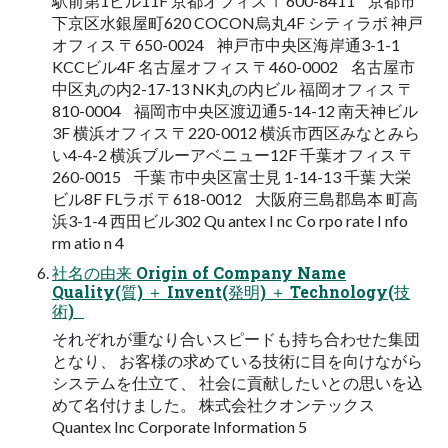
駅前第1ビル11F 京都オフィス 〒600-8411 京都市
下京区水銀屋町620 COCON烏丸4F シティラボ 神戸
オフィス 〒650-0024 神戸市中央区海岸通3-1-1
KCCビル4F 名古屋オフィス 〒460-0002 名古屋市
中区丸の内2-17-13 NK丸の内ビル 福岡オフィス 〒
810-0004 福岡市中央区渡辺通5-14-12 南天神ビル
3F 横浜オフィス 〒220-0012 横浜市西区みなとみら
い4-4-2 横浜ブルーアベニュー12F 千葉オフィス 〒
260-0015 千葉 市中央区富士見 1-14-13 千葉 大栄
ビル8F FLラボ 〒618-0012 大阪府三島郡島本 町高
浜3-1-4 西田ビル302 Qu antex I nc Co rpo rate I nfo
rm atio n 4
社名の由来 Origin of Company Name
Quality(質) ＋ Invent(発明) ＋ Technology(技
術)
それぞれが重なり合いスピードも持ち合わせた集団
となり、 お客様の求めている技術に目を向けながら
システムを仕立て、 社会に貢献したいとの思いを込
めて名付けました。 株式会社クオンテックス
Quantex Inc Corporate Information 5