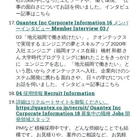
事の面白さについてお話を伺いました。 インタビュ
ー記事はこちら
Quantex Inc Corporate Information 16 メンバ
ーインタビュー Member Interview 03 /
03 「地元福岡で働き続けたい」 。 クオンテックス
で実現する エンジニアの夢とスキルアップ 2020年
入社 エンジニア（福岡オフィス在籍） 橋村 和都 さ
ん 大学時代プログラミングに触れたことをきっかけ
に エンジニアを志し、 「地元福岡で働きたい」 と
いう思いから クオンテックスへ入社。 企業向けのシ
ステム開発に携わる 面白さや、 日々の学びについて
お話を伺いました。 インタビュー記事はこちら
04 採用情報 Recruit Information
詳細はリクルートサイトを御覧ください。
https://quantex.co.jp/recruit/ Quantex Inc
Corporate Information 18 募集中の職種 Jobs 開
発領域スタッフ
PMなど 積極採用中です。 どんな些細なことでも結
構です。 お見積りや、 案件のご相談など、 お気軽