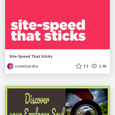
Site-Speed That Sticks
csswizardry
13
1.4k