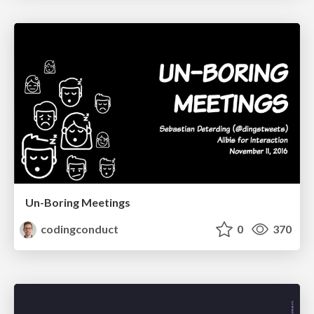
Un-Boring Meetings
codingconduct
0
370