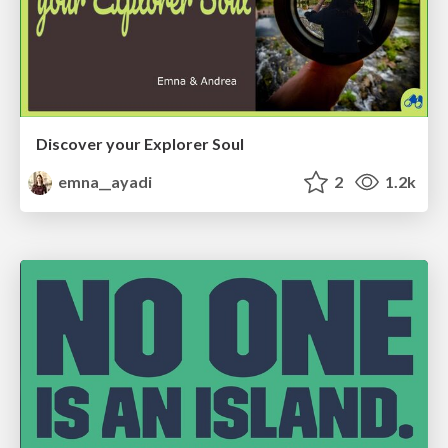
Discover your Explorer Soul
emna__ayadi
2
1.2k