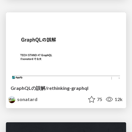
GraphQLの誤解/rethinking-graphql
sonatard
75
12k