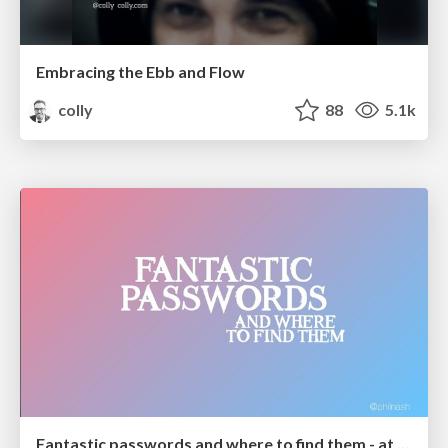
Embracing the Ebb and Flow
colly
88
5.1k
Fantastic passwords and where to find them - at NoRuKo