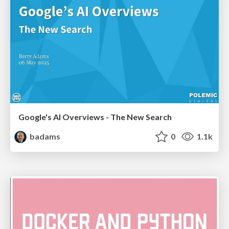
Google's AI Overviews - The New Search
badams
0
1.1k