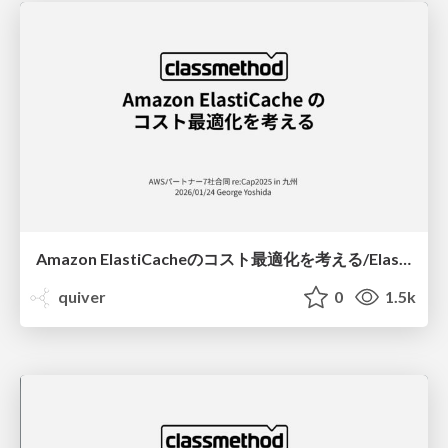
Amazon ElastiCacheのコスト最適化を考える/Elasticache Cost Optimization
quiver
0
1.5k