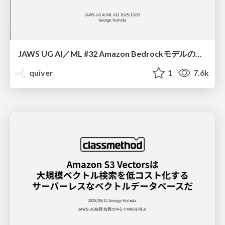
JAWS UG AI／ML #32 Amazon BedrockモデルのライフサイクルとEOL対応/How Amazon Bedrock Model Lifecycle Works
quiver
1
7.6k