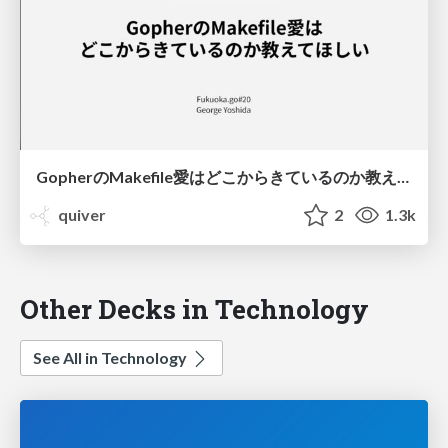
GopherのMakefile愛はどこからきているのか教えてほしい #fukuokago/Gophers love Makefile
quiver
2
1.3k
Other Decks in Technology
See All in Technology