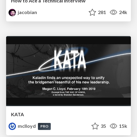
How to Ace a Technical Interview
jacobian
281
24k
KATA
mclloyd
35
15k
PRO