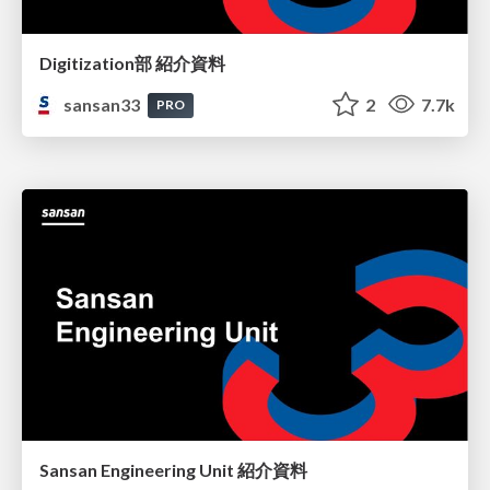
Digitization部 紹介資料
sansan33
2
7.7k
PRO
Sansan Engineering Unit 紹介資料