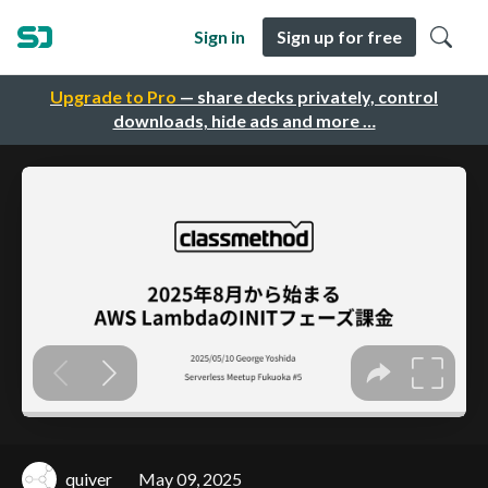
Sign in
Sign up for free
Upgrade to Pro
— share decks privately, control
downloads, hide ads and more …
quiver
May 09, 2025