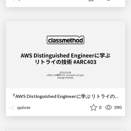
『AWS Distinguished Engineerに学ぶ リトライの技術』 #ARC403/Marc Brooker on Try again: The tools and techniques behind resilient systems
quiver
0
390