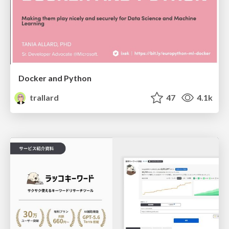
Docker and Python
trallard
47
4.1k