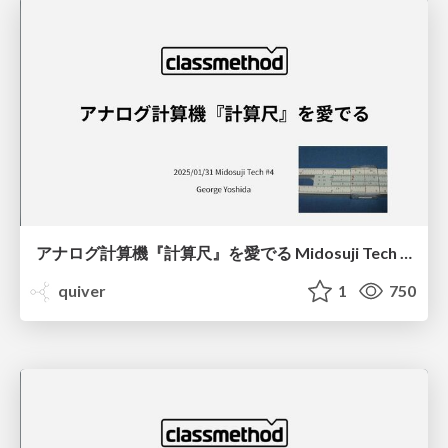
アナログ計算機『計算尺』を愛でる Midosuji Tech #4/Analog Computing Device Slide Rule now and then
quiver
1
750