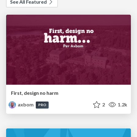
See All Featured
First, design no harm
axbom
2
1.2k
PRO