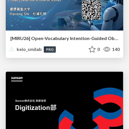
[MIRU26] Open-Vocabulary Intention-Guided Object Detection in Diverse Scenes
keio_smilab
0
140
PRO