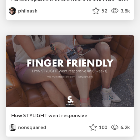
philnash
52
3.8k
How STYLIGHT went responsive
nonsquared
100
6.2k