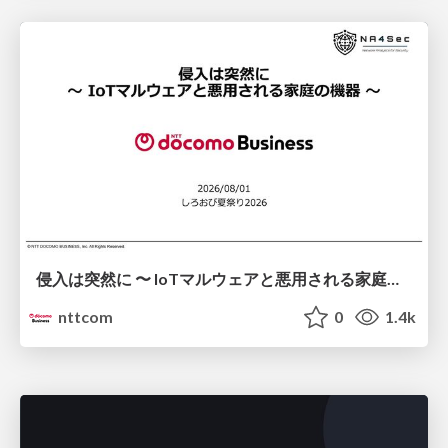
侵入は突然に 〜 IoTマルウェアと悪用される家庭の機器 ～ / When Intrusion Strikes: IoT Malware and the Abuse of Home Devices
nttcom
0
1.4k