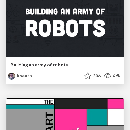
Building an army of robots
kneath
306
46k