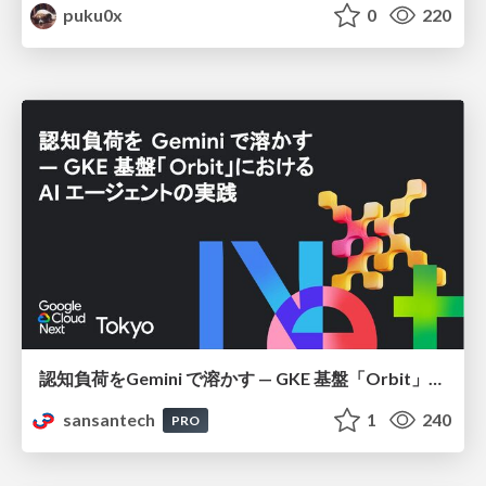
puku0x
0
220
認知負荷をGemini で溶かす — GKE 基盤「Orbit」における AI エージェントの実践
sansantech
1
240
PRO