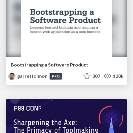
Bootstrapping a Software Product
garrettdimon
307
120k
PRO