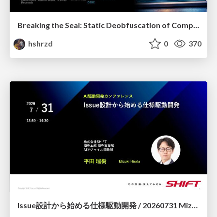
Breaking the Seal: Static Deobfuscation of Compiled V8 JavaScript Bytecode Malware
hshrzd
0
370
Issue設計から始める仕様駆動開発 / 20260731 Mizuki Hirata