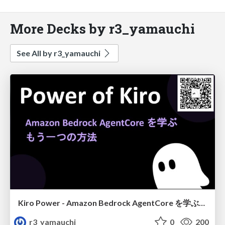
More Decks by r3_yamauchi
See All by r3_yamauchi
Kiro Power - Amazon Bedrock AgentCore を学ぶ、もう一つの方法
r3_yamauchi
0
200