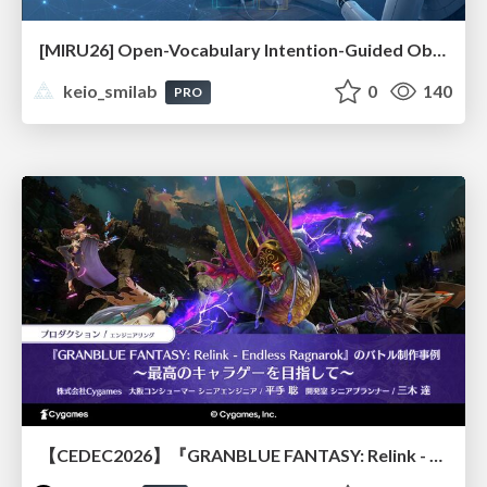
[MIRU26] Open-Vocabulary Intention-Guided Object Detection in Diverse Scenes
keio_smilab
0
140
PRO
【CEDEC2026】『GRANBLUE FANTASY: Relink - Endless Ragnarok』のバトル制作事例 ～最高のキャラゲーを目指して～