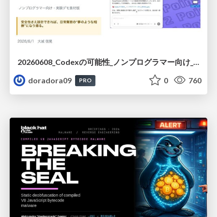
20260608_Codexの可能性_ノンプログラマー向け_大城追記
doradora09
0
760
PRO