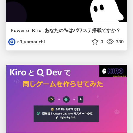
Power of Kiro : あなたの㌔はパワステ搭載ですか？
r3_yamauchi
0
330