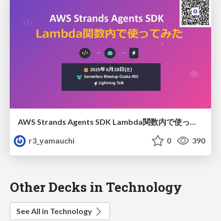
AWS Strands Agents SDK Lambda関数内で使ってみた
r3_yamauchi
0
390
Other Decks in Technology
See All in Technology