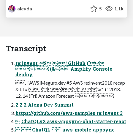
aleyda
5
1.1k
Transcript
re:Invent $  GitHub )"
 (& Amplify Console
deploy
,  [AWS]Meguro.dev #5 AWS re:Invent2018 recap
& LT# ! %* +' 2018.
12. 14 (Fri) Amazon Forecast  
2 2 2 Alexa Dev Summit
https://github.com/aws-samples re:Invent 3
 ChatQLv2 aws-appsync-chat-starter-react
  ChatQL  aws-mobile-appsync-