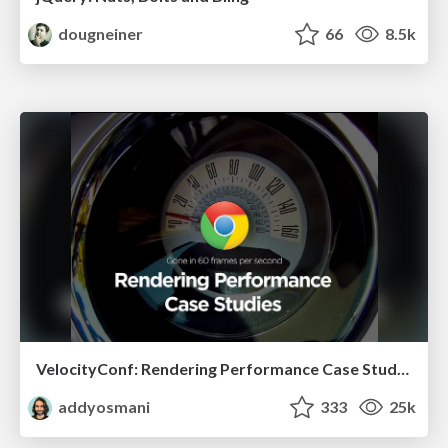
dougneiner
66
8.5k
VelocityConf: Rendering Performance Case Studies
addyosmani
333
25k