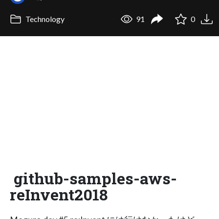
Technology
91
0
github-samples-aws-
reInvent2018