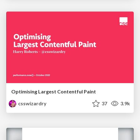
Optimising Largest Contentful Paint
csswizardry
37
3.9k