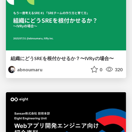
組織にどうSREを根付かせるか？〜IVRyの場合〜
abnoumaru
0
320