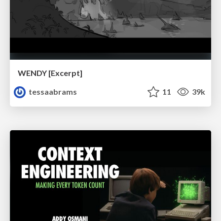
WENDY [Excerpt]
tessaabrams
11
39k