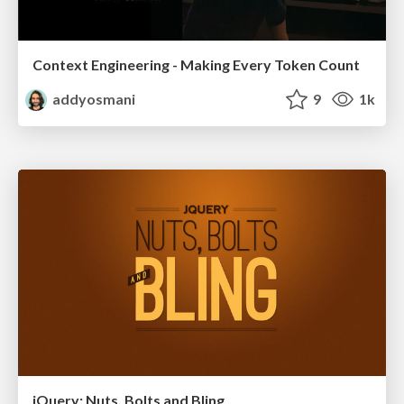
Context Engineering - Making Every Token Count
addyosmani
9
1k
jQuery: Nuts, Bolts and Bling