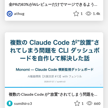
全PRの83%がAIレビューだけでマージできるようになった開発組織はその後どうなったか
athug
1
1.4k
複数の Claude Code が"放置"されてしまう問題をCLI ダッシュボードを自作して解決した話
sumihiro3
1
660