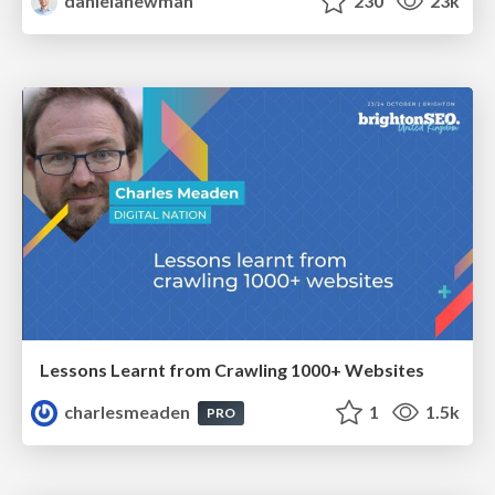
danielanewman
230
23k
Lessons Learnt from Crawling 1000+ Websites
charlesmeaden
1
1.5k
PRO