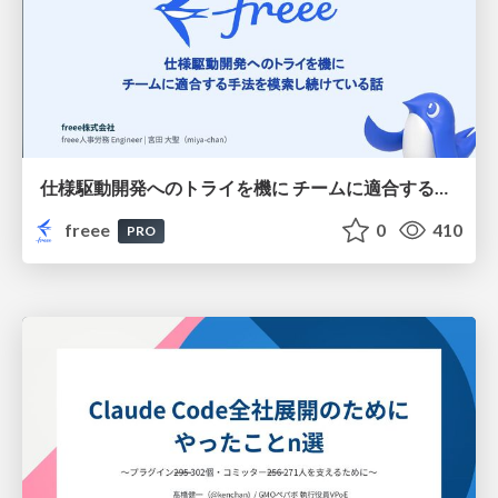
仕様駆動開発へのトライを機に チームに適合する手法を模索し続けている話
freee
0
410
PRO