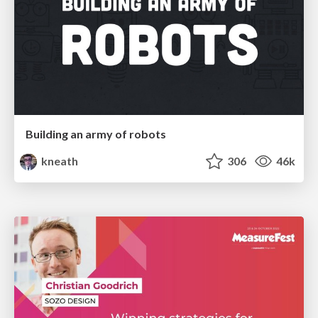
Building an army of robots
kneath
306
46k