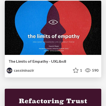
The Limits of Empathy - UXLibs8
cassininazir
1
590