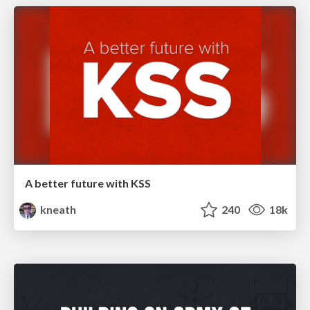
A better future with KSS
kneath
240
18k