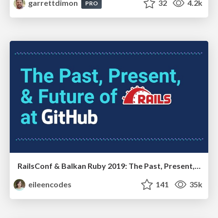
garrettdimon
32
4.2k
PRO
RailsConf & Balkan Ruby 2019: The Past, Present, and Future of Rails at GitHub
eileencodes
141
35k