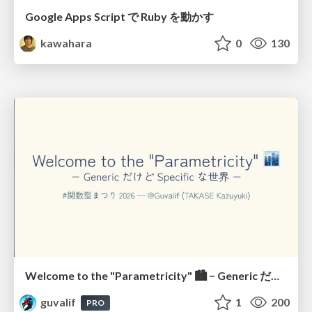
Google Apps Script で Ruby を動かす
kawahara
0
130
Welcome to the "Parametricity" 🏙️ − Generic だけど Specific な世界 −
guvalif
1
200
PRO