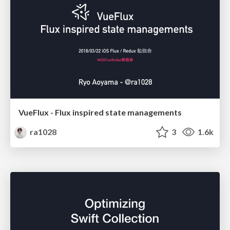
VueFlux - Flux inspired state managements
ra1028
3
1.6k