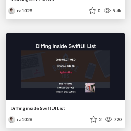
ra1028
0
5.4k
Diffing inside SwiftUI List
ra1028
2
720