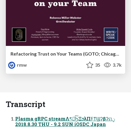
Refactoring Trust on Your Teams (GOTO; Chicago 2020)
rmw
35
3.7k
Transcript
Plasma gRPC streamΛར༻ͨ͠ϦΞϧλΠϜͳϢʔβʔମݧ
2018.8.30 THU - 9.2 SUN iOSDC Japan