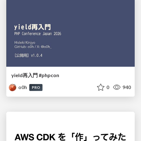
yield再入門 #phpcon
o0h
0
940
PRO