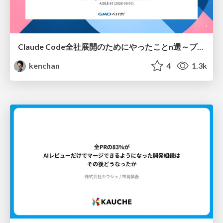
Claude Code全社展開のためにやったことn選～プラグイン302個・コミッター271人を支えるために～
kenchan
4
1.3k