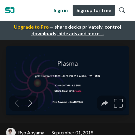
Sign in
Sign up for free
Upgrade to Pro
— share decks privately, control
downloads, hide ads and more …
Ryo Aoyama
September 01, 2018