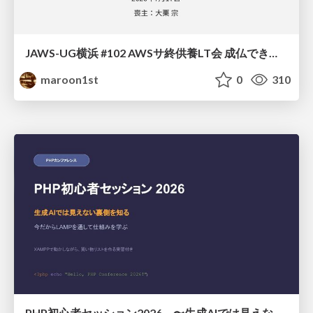
JAWS-UG横浜 #102 AWSサ終供養LT会 成仏できない AWS サービスたち 〜本日、三体供養します〜
maroon1st
0
310
PHP初心者セッション2026 〜生成AIでは見えない裏側を知る：今だからLAMPを通して仕組みを学ぶ〜