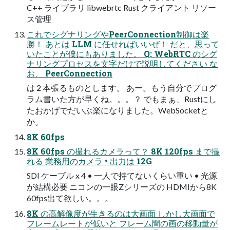
C++ ライブラリ libwebrtc Rust クライアント リソー
ス管理
これでシグナリングやPeerConnection制御は楽
勝！ あとは LLM に任せればいいぜ！ だと、思って
いたことが僕にもありました。 Q: WebRTC のシグ
ナリングプロセスを文字だけで説明してください な
お、 PeerConnection
は 2 本張るものとします。 あー。もう自分でプログ
ラム書いた方が早くね。。。？ でもまぁ、Rustにし
たおかげでだいぶ楽になりました。WebSocketと
か。
8K 60fps
8K 60fps の撮れるカメラって？ 8K 120fps まで撮
れる 業務用のカメラ • 出力は 12G
SDI ケーブル x 4 • 一人で持てないくらい重い • 光源
が結構必要 ニコンの一眼Zシリーズの HDMIから8K
60fps出て欲しい。。。
8K の高解像度が生きるのは大画面 しかし大画面で
フレームレートが低いと フレーム間の画の移動量が