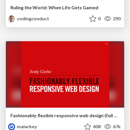
Ruling the World: When Life Gets Gamed
codingconduct
0
290
Fashionably flexible responsive web design (full day workshop)
malarkey
408
67k