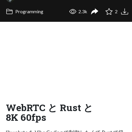
Programming
2.3k
2
WebRTC と Rust と
8K 60fps