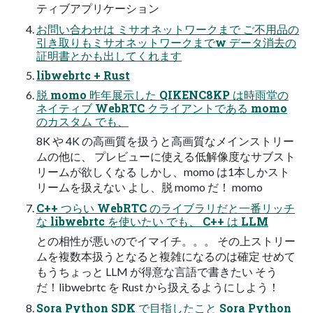
ティブアプリケーション
お問い合わせは ミサオネットワークまで ご不用品の
引き取りもミサオネットワークまでw データ消去の
証明書とかも出してくれます
libwebrtc + Rust
脱 momo 昨年展示した QIKENC8KP は時雨堂の
ネイティブ WebRTC クライアントである momo
のカスタム でも、
8K や 4K の高画質を扱うと高画質なメインストリー
ムの他に、 プレビューに使える低解像度なサブスト
リームが欲しくなる しかし、momo は1本しかスト
リームを扱えない よし、脱 momo だ！ momo
C++ つらい WebRTC のライブラリだと一番リッチ
な libwebrtc を使いたい でも、 C++ は LLM
との相性が悪いのでイマイチ。。。 その上ストリー
ムを複数本扱うとなると複雑になるのは確定 せめて
もうちょっと LLM が得意な言語で書きたい そう
だ！libwebrtc を Rust から扱えるようにしよう！
Sora Python SDK で目指したこと Sora Python