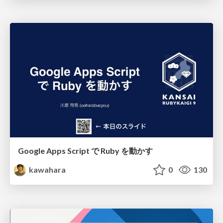
Google Apps Script で Ruby を動かす
kawahara
0
130