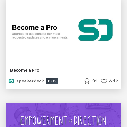
Become a Pro
speakerdeck
31
6.1k
PRO