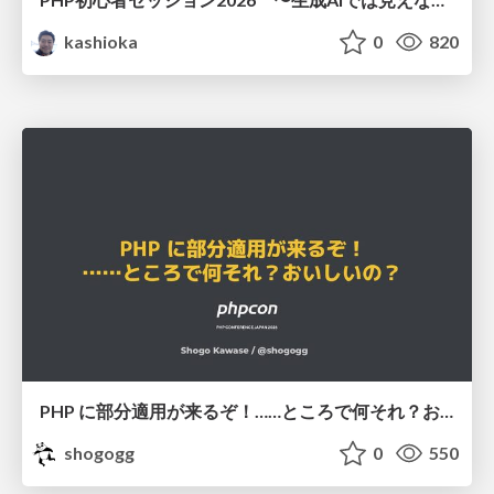
kashioka
0
820
PHP に部分適用が来るぞ！……ところで何それ？おいしいの？ #phpcon / phpcon-2026
shogogg
0
550