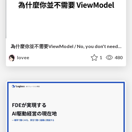
為什麼你並不需要ViewModel / No, you don't need a ViewModel
lovee
1
480