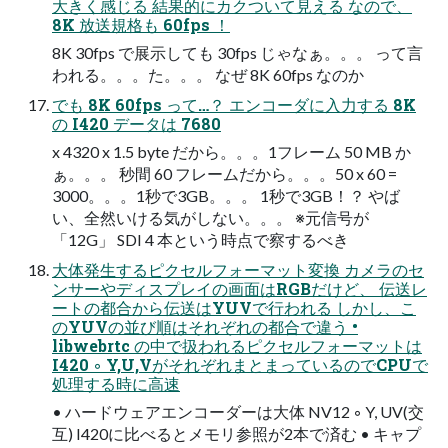
大きく感じる 結果的にカクついて見える なので、
8K 放送規格も 60fps ！
8K 30fps で展示しても 30fps じゃなぁ。。。 って言
われる。。。た。。。 なぜ 8K 60fps なのか
でも 8K 60fps って…？ エンコーダに入力する 8K
の I420 データは 7680
x 4320 x 1.5 byte だから。。。1フレーム 50 MB か
ぁ。。。 秒間 60 フレームだから。。。50 x 60 =
3000。。。1秒で3GB。。。 1秒で3GB！？ やば
い、全然いける気がしない。。。 ※元信号が
「12G」 SDI 4 本という時点で察するべき
大体発生するピクセルフォーマット変換 カメラのセ
ンサーやディスプレイの画面はRGBだけど、 伝送レ
ートの都合から伝送はYUVで行われる しかし、こ
のYUVの並び順はそれぞれの都合で違う •
libwebrtc の中で扱われるピクセルフォーマットは
I420 ◦ Y,U,VがそれぞれまとまっているのでCPUで
処理する時に高速
• ハードウェアエンコーダーは大体 NV12 ◦ Y, UV(交
互) I420に比べるとメモリ参照が2本で済む • キャプ