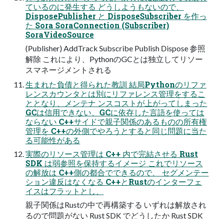
ているのに発生する どうしようもないので、
DisposePublisher と DisposeSubscriber を作っ
た Sora SoraConnection (Subscriber)
SoraVideoSource
(Publisher) AddTrack Subscribe Publish Dispose 参照
解除 これにより、PythonのGCとは独立してリソー
スマネージメントされる
生まれた負債と得られた教訓 結局Pythonのリファ
レンスカウンタとは別にリファレンス管理をするこ
ととなり、メンテナ ンスコストが上がってしまった
GCは信用できない、GCに依存した言語を使っては
ならない C++サイドで親子関係のあるものの所有権
管理を C++の外側でやろうとすると同じ問題に当た
る可能性がある
実際のリソース管理は C++ 内で完結させる Rust
SDK は弱参照を保持するイメージ これでリソース
の解放は C++側の都合でできるので、 セグメンテー
ション違反はなくなる C++とRustのインターフェ
イスはフラットとし、
親子関係はRustの中で再構築する いずれは解放され
るので問題がない Rust SDK でどうしたか Rust SDK