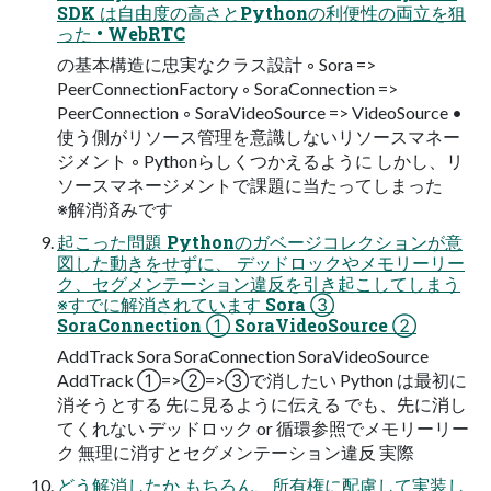
SDK は自由度の高さとPythonの利便性の両立を狙
った • WebRTC
の基本構造に忠実なクラス設計 ◦ Sora =>
PeerConnectionFactory ◦ SoraConnection =>
PeerConnection ◦ SoraVideoSource => VideoSource •
使う側がリソース管理を意識しないリソースマネー
ジメント ◦ Pythonらしくつかえるように しかし、リ
ソースマネージメントで課題に当たってしまった
※解消済みです
起こった問題 Pythonのガベージコレクションが意
図した動きをせずに、 デッドロックやメモリーリー
ク、セグメンテーション違反を引き起こしてしまう
※すでに解消されています Sora ③
SoraConnection ① SoraVideoSource ②
AddTrack Sora SoraConnection SoraVideoSource
AddTrack ①=>②=>③で消したい Python は最初に
消そうとする 先に見るように伝える でも、先に消し
てくれない デッドロック or 循環参照でメモリーリー
ク 無理に消すとセグメンテーション違反 実際
どう解消したか もちろん、所有権に配慮して実装し