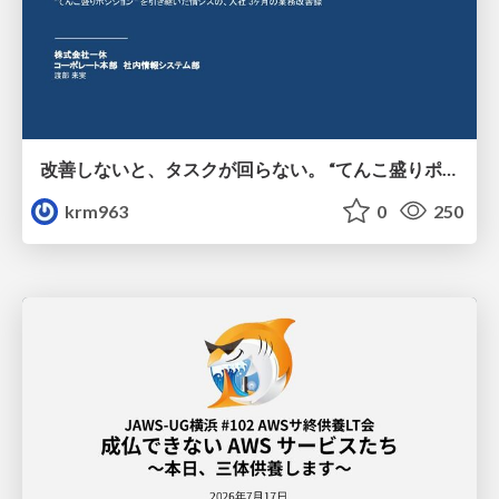
改善しないと、タスクが回らない。 “てんこ盛りポジション” を引き継いだ情シスの、入社3ヶ月の業務改善録
krm963
0
250