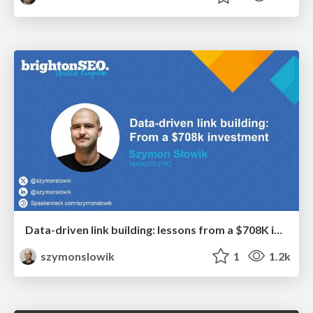
Data-driven link building: lessons from a $708K investment (BrightonSEO talk)
szymonslowik
1
1.2k