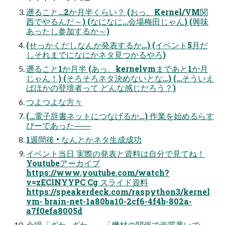
遡ること…2か月半くらい？ (おっ、Kernel/VM関
西でやるんだ～) (なになに…会場梅田じゃん) (興味
あったし参加するか～)
(せっかくだしなんか発表するか…) (イベント5月だ
しそれまでになにかネタ見つかるやろ)
遡ること1か月半 (あっ、kernelvmまであと1か月
じゃん！) (そろそろネタ決めないとな…) (…そういえ
ばほかの登壇者って どんな感じだろう？)
つよつよな方々
(…電子辞書ネットにつなげるか…) 作業を始めるらす
ぴーであった───
1週間後 • なんとかネタ生成成功
イベント当日 実際の発表と資料は自分で見てね！
Youtubeアーカイブ
https://www.youtube.com/watch?
v=zEClNYYPC Cg スライド資料
https://speakerdeck.com/raspython3/kernel
vm- brain-net-1a80ba10-2cf6-4f4b-802a-
a7f0efa8005d
会場「ざわ…ざわ…」 「機材の関係で画質悪いで