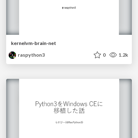
kernelvm-brain-net
raspython3
0
1.2k