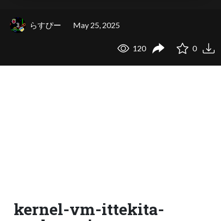
らすぴー
May 25, 2025
120
0
kernel-vm-ittekita-