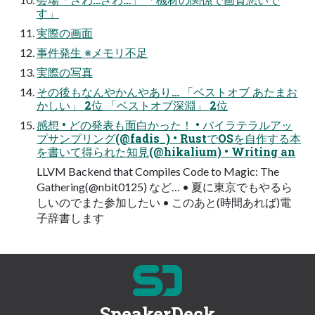
す」
実際の画面
事件発生 ※メモリ不足
実際の写真
その後もなんやかんやあり… 「ベストオブ あたまお
かしい」 2位 「ベストオブ深淵」 2位
感想 • どの発表も面白かった！ • バイラテラルアッ
プサンプリング(@fadis_) • RustでOSを自作する本
を書いて得られた知見(@hikalium) • Writing an
LLVM Backend that Compiles Code to Magic: The
Gathering(@nbit0125) など… • 夏に東京でもやるら
しいのでまた参加したい • このあと(時間あれば)電
子辞書します
SpeakerDeck