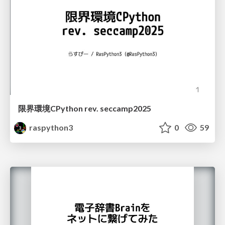
限界環境CPython rev. seccamp2025
raspython3
0
59