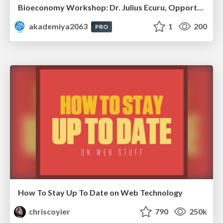
Bioeconomy Workshop: Dr. Julius Ecuru, Opportunities for a Bioeconomy in West Africa
akademiya2063
1
200
PRO
How To Stay Up To Date on Web Technology
chriscoyier
790
250k