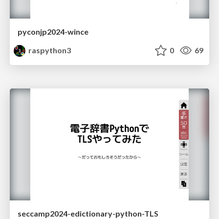
pyconjp2024-wince
raspython3
0
69
seccamp2024-edictionary-python-TLS