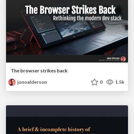
The browser strikes back
jonoalderson
0
1.5k