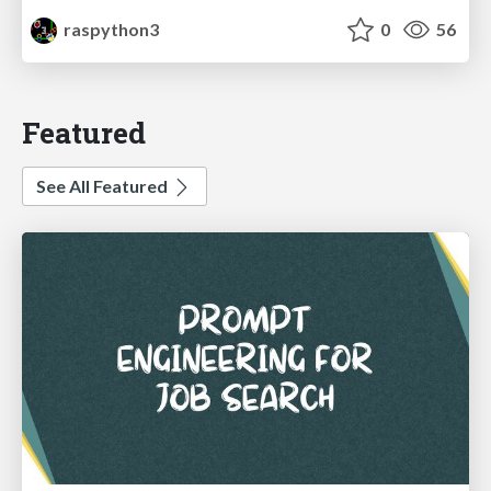
raspython3
0
56
Featured
See All Featured