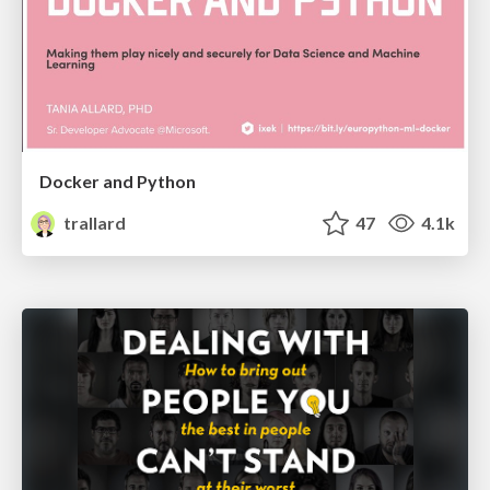
Docker and Python
trallard
47
4.1k