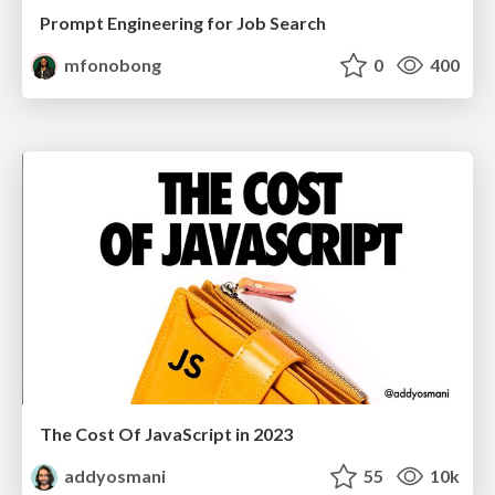
Prompt Engineering for Job Search
mfonobong
0
400
The Cost Of JavaScript in 2023
addyosmani
55
10k