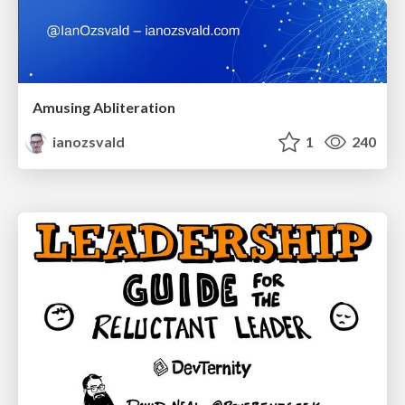
Amusing Abliteration
ianozsvald
1
240