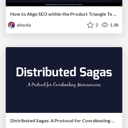
How to Align SEO within the Product Triangle To Get Buy-In & Support - #RIMC
aleyda
2
1.8k
Distributed Sagas: A Protocol for Coordinating Microservices