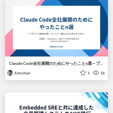
Claude Code全社展開のためにやったことn選～プラグイン302個・コミッター271人を支えるために～
kenchan
1
1k