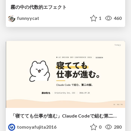
霧の中の代数的エフェクト
funnyycat
1
460
「寝てても仕事が進む」Claude Codeで組む第二の脳
tomoyafujita2016
0
280