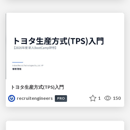
トヨタ⽣産⽅式(TPS)⼊⾨
recruitengineers
1
150
PRO