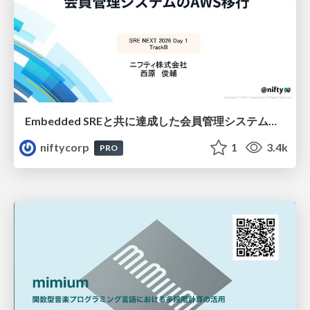
Embedded SREと共に達成した会員管理システムのAWS移行 - SRE NEXT 2026 ランチスポンサーセッション
niftycorp
1
3.4k
PRO