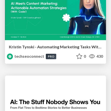
Kristin Tynski - Automating Marketing Tasks With AI
techseoconnect
0
430
PRO