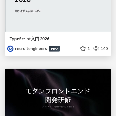
TypeScript入門 2026
recruitengineers
1
140
PRO