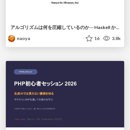
アルゴリズムは何を圧縮しているのか ─ Haskell から育った「圧縮代数」というメンタルモデル
naoya
16
3.8k