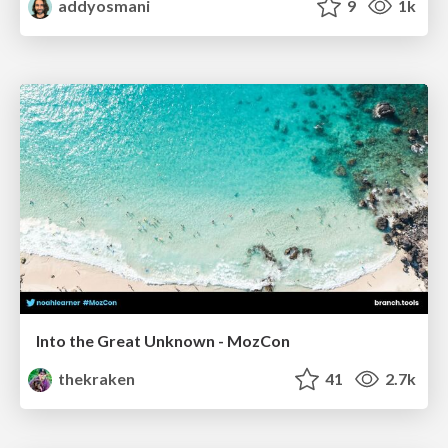
addyosmani
9
1k
Into the Great Unknown - MozCon
thekraken
41
2.7k