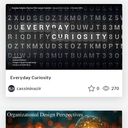
Everyday Curiosity
cassininazir
0
270