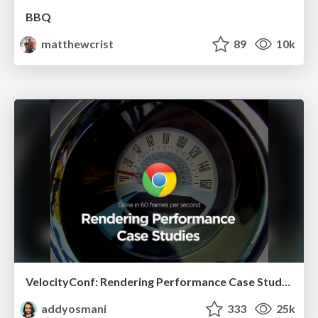
BBQ
matthewcrist
89
10k
VelocityConf: Rendering Performance Case Studies
addyosmani
333
25k