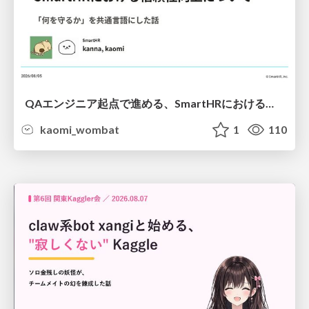
QAエンジニア起点で進める、SmartHRにおける信頼性向上について
kaomi_wombat
1
110