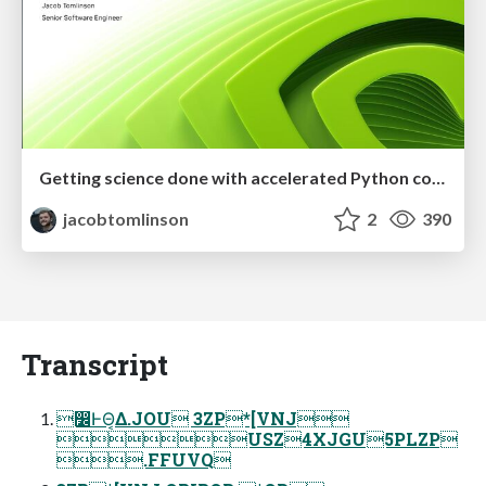
Getting science done with accelerated Python computing platforms
jacobtomlinson
2
390
Transcript
෼ͰΘ͔Δ.JOU 3ZP*[VNJ
USZ4XJGU5PLZP
.FFUVQ