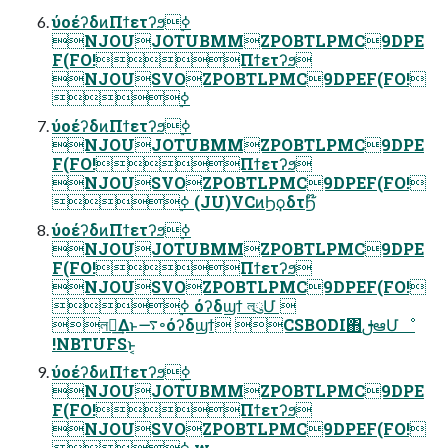
ύοέʔδͷΠϯετʔϧ࣮ߦ
NJOUJOTUBMMZPOBTLPMC9DPE
F(FO!Πϯετʔϧ
NJOUSVOZPOBTLPMC9DPEF(FO!
࣮ߦ
ύοέʔδͷΠϯετʔϧ࣮ߦ
NJOUJOTUBMMZPOBTLPMC9DPE
F(FO!Πϯετʔϧ
NJOUSVOZPOBTLPMC9DPEF(FO!
࣮ߦ (JU)VCͷϦϙδτϦ໊
ύοέʔδͷΠϯετʔϧ࣮ߦ
NJOUJOTUBMMZPOBTLPMC9DPE
F(FO!Πϯετʔϧ
NJOUSVOZPOBTLPMC9DPEF(FO!
࣮ߦ όʔδϣϯ লུՄ 
লུ͢Δͱ࠷৽όʔδϣϯ CSBODI΋ࢦఆՄೳ
!NBTUFSͱ͔
ύοέʔδͷΠϯετʔϧ࣮ߦ
NJOUJOTUBMMZPOBTLPMC9DPE
F(FO!Πϯετʔϧ
NJOUSVOZPOBTLPMC9DPEF(FO!
࣮ߦ w