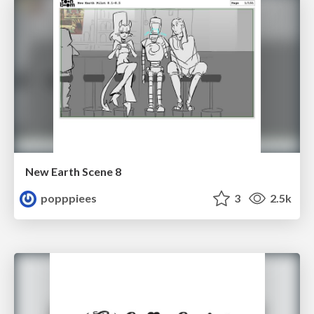
New Earth Scene 8
popppiees
3
2.5k