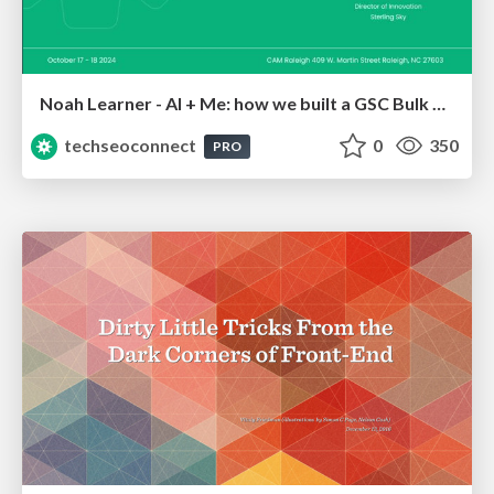
Noah Learner - AI + Me: how we built a GSC Bulk Export data pipeline
techseoconnect
0
350
PRO