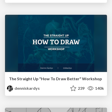
The Straight Up "How To Draw Better" Workshop
denniskardys
239
140k