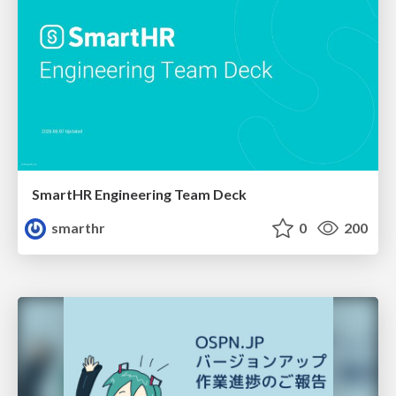
SmartHR Engineering Team Deck
smarthr
0
200