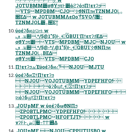
JOTUBMM͸σϑΥϧτͰ͸άϩʔόϧΠϯετʔϧ
VTSMPDBMCJOʹ࣮ߦϑΝΠϧͷTZNMJOL͕࡞
੒͞ΕΔ w JOTUBMMΛεΩοϓͯ͠SVOΛͨ͠৔߹
TZNMJOL͸࡞੒͞Εͳ͍
ύοέʔδͷอଘઌ w
؀ڥม਺.*/5@1"5)Ͱࢦఆͨ͠QBUIʹΠϯετʔϧ͞ΕΔ
σϑΥϧτ͸VTSMPDBMMJCNJOU w
؀ڥม਺.*/5@-*/,@1"5)Ͱࢦఆͨ͠QBUIʹ࣮ߦϑΝΠϧͷ
TZNMJOL͕࡞ΒΕΔ
σϑΥϧτ͸VTSMPDBMCJO
ΠϯετʔϧࡁΈύοέʔδͷදࣔ NJOUMJTU
ύοέʔδͷΞϯΠϯετʔϧ
NJOUVOJOTUBMMYDPEFHFO!
όʔδϣϯࢦఆͯ͠ΞϯΠϯετʔϧ
NJOUVOJOTUBMMYDPEFHFO
શόʔδϣϯΞϯΠϯετʔϧ
.JOUpMF w ύοέʔδఆٛϑΝΠϧ
ZPOBTLPMCYDPEFHFO!
ZPOBTLPMCHFOFTJT! w
νʔϜͰڞ༗͍ͨ͠৔߹ͳͲʹ࢖͑Δ
.JOUpMF NJOUCPPUTUSBQ w