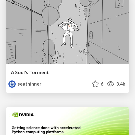
A Soul's Torment
seathinner
6
3.4k