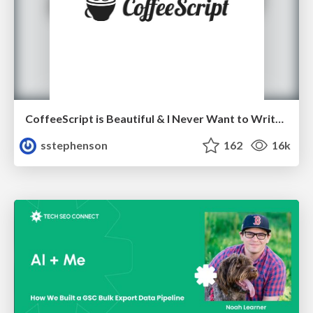
CoffeeScript is Beautiful & I Never Want to Write Plain JavaScript Again
sstephenson
162
16k