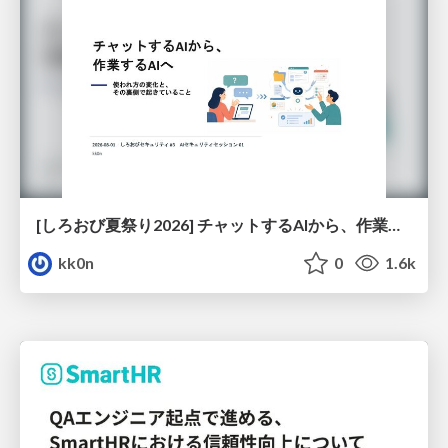
[しろおび夏祭り2026] チャットするAIから、作業するAIへ - 使われ方の変化と、その裏側で起きていること
kk0n
0
1.6k