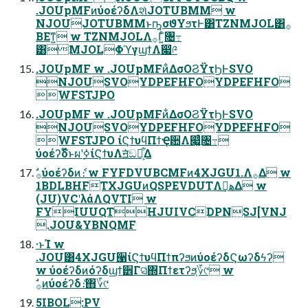
.JOUpMFͷύοέʔδΛશͯJOTUBMM w
NJOUJOTUBMMͱҧ͍σϑΥϧτͰ͸TZNMJOL͸࡞
ΒΕͳ͍ w TZNMJOLΛ࡞Γ͍ͨ৔߹
͸MJOLΦϓγϣϯΛ෇༩
.JOUpMF w .JOUpMFͷ͋ΔσΟϨΫτϦͰSVO
NJOUSVOYDPEFHFOYDPEFHFO
WFSTJPO
.JOUpMF w .JOUpMFͷ͋ΔσΟϨΫτϦͰSVO
NJOUSVOYDPEFHFOYDPEFHFO
WFSTJPO ίϚϯυϥΠϯҾ਺Λ෇͚͍ͨ৔߹
ύοέʔδ໊ͱผʹ࣮ߦίϚϯυΛॻ͘ඞཁ͕͋Δ
1BDLBHFTXJGUͷQSPEVDUTΛهࡌ͢Δ w
(JU)VCʹλάΛQVTI w
FYIUUQTHJUIVCDPNSJ[VNJ
.JOU&YBNQMF
·ͱΊ w
.JOU͸4XJGU੡ίϚϯυϥΠϯπʔϧͷύοέʔδϚωʔδϟʔ
w ύοέʔδͷόʔδϣϯ੾Γସ͑΍Πϯετʔϧ͕؆୯ w
ࣗ࡞ͷύοέʔδެ։΋؆୯
5IBOL:PV