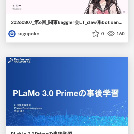
20260807_第6回_関東kaggler会LT_claw系bot xangiと始める、"寂しくない" kaggle
sugupoko
0
160
PLaMo 3.0 Primeの事後学習