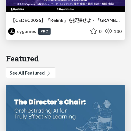
【CEDEC2026】『Relink』を拡張せよ - 『GRANBLUE FANTASY: Relink - Endless Ragnarok』の開発速度と品質を守るCI運用
cygames
0
130
PRO
Featured
See All Featured