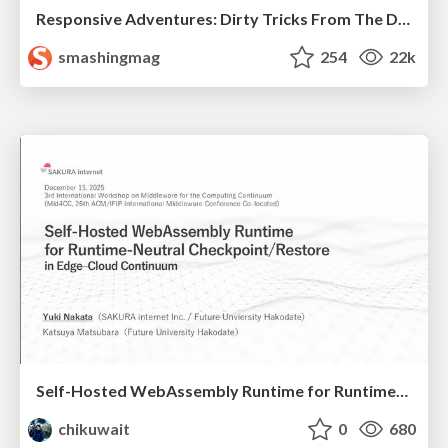
Responsive Adventures: Dirty Tricks From The Dark Corners of Front-End
smashingmag
254
22k
Self-Hosted WebAssembly Runtime for Runtime-Neutral Checkpoint/Restore in Edge–Cloud Continuum
chikuwait
0
680