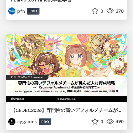
pfn
0
270
PRO
【CEDEC2026】専門性の高いデフォルメチームが挑んだ人材育成戦略 〜Cygames Academiaの企画から実施まで〜
cygames
0
490
PRO