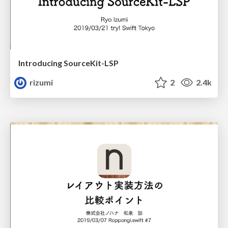
Introducing SourceKit-LSP
rizumi
2
2.4k