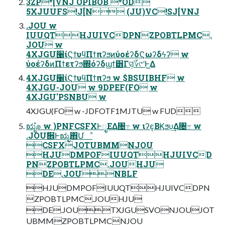
3ZP*[VNJ OPIBOB *OD
5XJUUFS!J[N (JU)VC!SJ[VNJ
.JOU w
IUUQTHJUIVCDPNZPOBTLPMC.
JOU w
4XJGU੡ίϚϯυϥΠϯπʔϧͷύοέʔδϚωʔδϟʔ w
ύοέʔδͷΠϯετʔϧ΍όʔδϣϯ੾Γସ͕͑؆୯ʹͰ͖Δ
4XJGU੡ίϚϯυϥΠϯπʔϧ w $BSUIBHF w
4XJGU-JOU w 9DPEF(FO w
4XJGU'PSNBU w
4XJGU(FO w -JDFOTF1MJTU w FUD
ಋೖํ๏ w )PNFCSFXͰೖΕΔ৔߹ w ιʔε͔ΒϏϧυ͢Δ৔߹ w
.JOUࣗ਎Ͱಋೖ΋Մೳ
CSFXJOTUBMMNJOU
HJUDMPOFIUUQTHJUIVCD
PNZPOBTLPMC.JOUHJU
DE.JOUNBLF
HJUDMPOFIUUQTHJUIVCDPN
ZPOBTLPMC.JOUHJU
DE.JOUTXJGUSVONJOUJOT
UBMMZPOBTLPMCNJOU