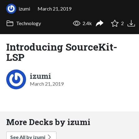
izumi
March 21, 2019
Technology
2.4k
2
Introducing SourceKit-
LSP
izumi
March 21, 2019
More Decks by izumi
See All by izumi