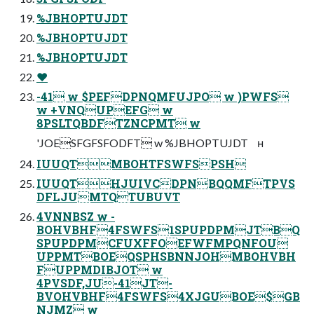
%JBHOPTUJDT
%JBHOPTUJDT
%JBHOPTUJDT
❤
-41 w $PEFDPNQMFUJPO w )PWFS
w +VNQUPEFG w
8PSLTQBDFTZNCPMT w
'JOESFGFSFODFT w %JBHOPTUJDT ʜ
IUUQTMBOHTFSWFSPSH
IUUQTHJUIVCDPNBQQMFTPVS
DFLJUMTQTUBUVT
4VNNBSZ w -
BOHVBHF4FSWFS1SPUPDPMJTBQ
SPUPDPMCFUXFFOEFWFMPQNFOU
UPPMTBOEQSPHSBNNJOHMBOHVBH
FUPPMDIBJOT w
4PVSDF,JU-41JT-
BVOHVBHF4FSWFS4XJGUBOE$GB
NJMZ w