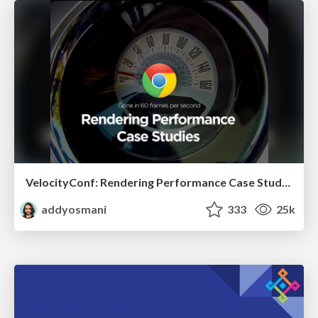
VelocityConf: Rendering Performance Case Studies
addyosmani
333
25k