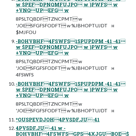
w $PEFDPNQMFUJPO w )PWFS w
+VNQUPEFG w
8PSLTQBDFTZNCPMT w
'JOESFGFSFODFT w %JBHOPTUJDT ʜ
$MJFOU
-BOHVBHF4FSWFS1SPUPDPM -41 -41
w $PEFDPNQMFUJPO w )PWFS w
+VNQUPEFG w
8PSLTQBDFTZNCPMT w
'JOESFGFSFODFT w %JBHOPTUJDT ʜ
4FSWFS
-BOHVBHF4FSWFS1SPUPDPM -41 -41
w $PEFDPNQMFUJPO w )PWFS w
+VNQUPEFG w
8PSLTQBDFTZNCPMT w
'JOESFGFSFODFT w %JBHOPTUJDT ʜ
*OUSPEVDJOH4PVSDF,JU-41
4PVSDF,JU-41 w -
BOHVBHF4FSWFSGPS4XJGUBOE$