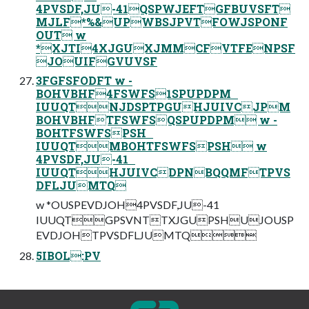
4PVSDF,JU-41QSPWJEFTGFBUVSFT
MJLF*%&UPWBSJPVTFOWJSPONF
OUT w
*XJTI4XJGUXJMMCFVTFENPSF
JOUIFGVUVSF
3FGFSFODFT w -
BOHVBHF4FSWFS1SPUPDPM
IUUQTNJDSPTPGUHJUIVCJPM
BOHVBHFTFSWFSQSPUPDPM w -
BOHTFSWFSPSH
IUUQTMBOHTFSWFSPSH w
4PVSDF,JU-41
IUUQTHJUIVCDPNBQQMFTPVS
DFLJUMTQ
w *OUSPEVDJOH4PVSDF,JU-41
IUUQTGPSVNTTXJGUPSHUJOUSP
EVDJOHTPVSDFLJUMTQ
5IBOL:PV