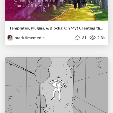
Templates, Plugins, & Blocks: Oh My! Creating the theme that thinks of everything
marktimemedia
31
2.8k