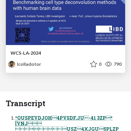
WCS-LA-2024
lcolladotor
0
790
Transcript
*OUSPEVDJOH4PVSDF,JU-41 3ZP*
[VNJ
USZ4XJGU5PLZP