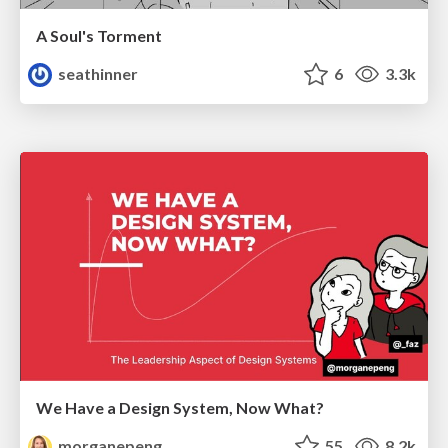
A Soul's Torment
seathinner
6
3.3k
We Have a Design System, Now What?
morganepeng
55
8.2k