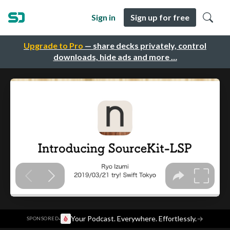
Sign in
Sign up for free
Upgrade to Pro
— share decks privately, control
downloads, hide ads and more …
·
Your Podcast. Everywhere. Effortlessly.
→
SPONSORED