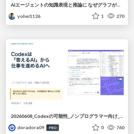
AIエージェントの知識表現と推論に なぜグラフが使われるのか - 記号的AIの復権とニューラルAIとの統合
yohei1126
1
270
20260608_Codexの可能性_ノンプログラマー向け_大城追記
doradora09
0
760
PRO