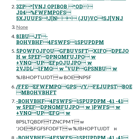
3ZP*[VNJ OPIBOB *OD
J04%FWFMPQFS
5XJUUFS!J[N (JU)VC!SJ[VNJ
None
8IBUJT-
BOHVBHF4FSWFS1SPUPDPM
$POWFOJFOUGFBUVSFTXIFODPEJO
H w $PEFDPNQMFUJPO w
+VNQUPEFpOJUJPO w
2VJDLIFMQ w "VUPGPSNBU w
%JBHOPTUJDT w BOENPSF
/FFEEFWFMPQGPS/Y.FEJUPSTBOE
MBOHVBHFT
-BOHVBHF4FSWFS1SPUPDPM -41 -41
w $PEFDPNQMFUJPO w )PWFS w
+VNQUPEFG w
8PSLTQBDFTZNCPMT w
'JOESFGFSFODFT w %JBHOPTUJDT ʜ
-BOHVBHF4FSWFS1SPUPDPM -41 -41