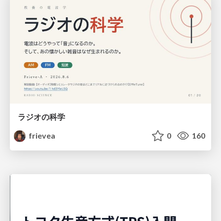
ラジオの科学
frievea
0
160