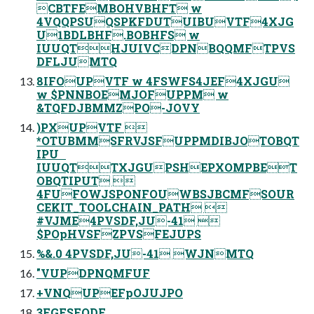
CBTFEMBOHVBHFT w
4VQQPSUQSPKFDUTUIBUVTF4XJG
U1BDLBHF.BOBHFS w
IUUQTHJUIVCDPNBQQMFTPVS
DFLJUMTQ
8IFOUPVTF w 4FSWFS4JEF4XJGU
w $PNNBOEMJOFUPPM w
&TQFDJBMMZPO-JOVY
)PXUPVTF 
*OTUBMMSFRVJSFUPPMDIBJOTOBQT
IPU
IUUQTTXJGUPSHEPXOMPBET
OBQTIPUT 
4FUFOWJSPONFOUWBSJBCMFSOUR
CEKIT_TOOLCHAIN_PATH 
#VJME4PVSDF,JU-41 
$POpHVSFZPVSFEJUPS
%&.0 4PVSDF,JU-41 WJNMTQ
"VUPDPNQMFUF
+VNQUPEFpOJUJPO
3FGFSFODF