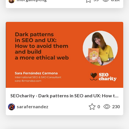
SEOcharity - Dark patterns in SEO and UX: How to avoid them and build a more ethical web
sarafernandez
0
230