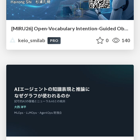
[MIRU26] Open-Vocabulary Intention-Guided Object Detection in Diverse Scenes
keio_smilab
0
140
PRO