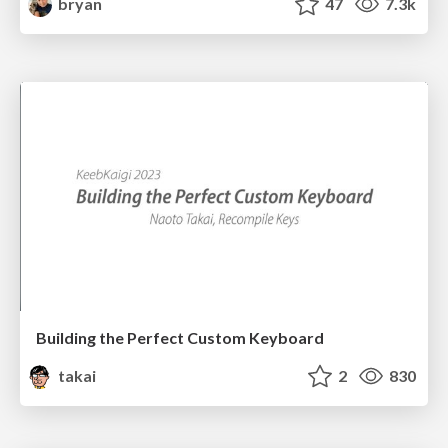
bryan
47
7.3k
Building the Perfect Custom Keyboard
takai
2
830