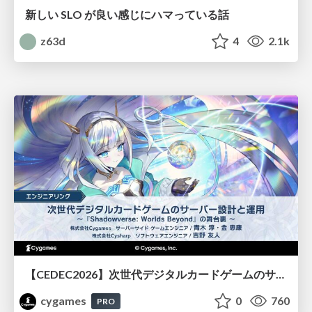
新しい SLO が良い感じにハマっている話
z63d
4
2.1k
【CEDEC2026】次世代デジタルカードゲームのサーバー設計と運用 〜『Shadowverse: Worlds Beyond』の舞台裏～
cygames
0
760
PRO