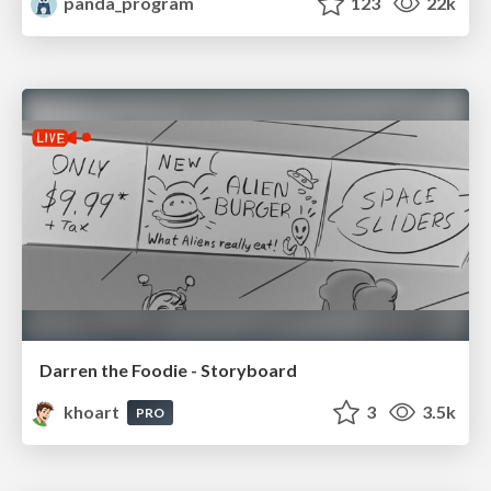
panda_program
123
22k
Darren the Foodie - Storyboard
khoart
3
3.5k
PRO