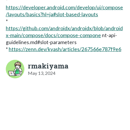
*
https://developer.android.com/develop/ui/compose
/layouts/basics?hl=ja#slot-based-layouts
*
https://github.com/androidx/androidx/blob/android
x-main/compose/docs/compose-compone
nt-api-
guidelines.md#slot-parameters
*
https://zenn.dev/kyash/articles/267566e787f9e6
rmakiyama
May 13, 2024