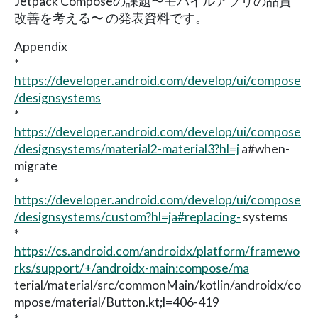
Jetpack Composeの課題〜モバイルアプリの品質
改善を考える〜 の発表資料です。
Appendix
*
https://developer.android.com/develop/ui/compose
/designsystems
*
https://developer.android.com/develop/ui/compose
/designsystems/material2-material3?hl=j
a#when-
migrate
*
https://developer.android.com/develop/ui/compose
/designsystems/custom?hl=ja#replacing-
systems
*
https://cs.android.com/androidx/platform/framewo
rks/support/+/androidx-main:compose/ma
terial/material/src/commonMain/kotlin/androidx/co
mpose/material/Button.kt;l=406-419