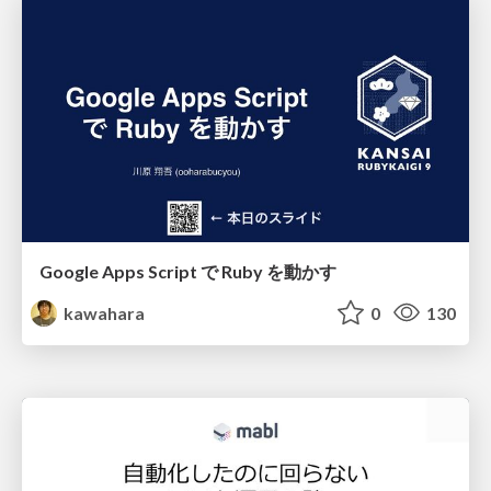
Google Apps Script で Ruby を動かす
kawahara
0
130