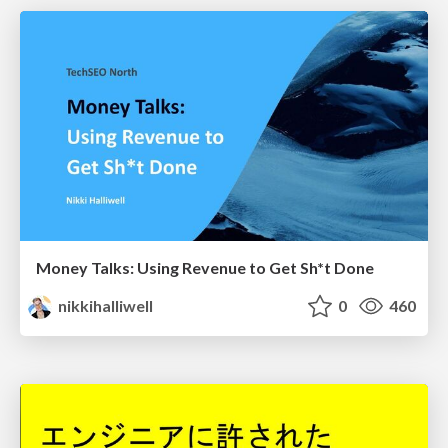
Money Talks: Using Revenue to Get Sh*t Done
nikkihalliwell
0
460