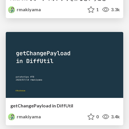
rmakiyama
1
3.3k
getChangePayload in DiffUtil
rmakiyama
0
3.4k