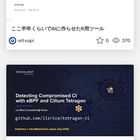
ここ半年くらいでAIに作らせたR用ツール
eitsupi
0
370