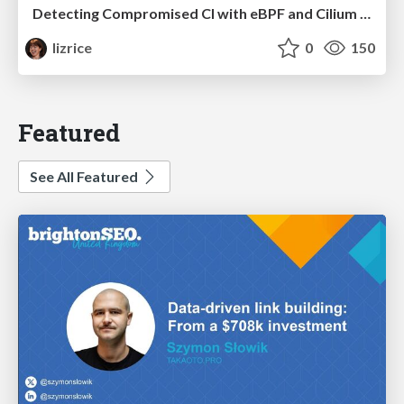
Detecting Compromised CI with eBPF and Cilium Tetragon
lizrice
0
150
Featured
See All Featured