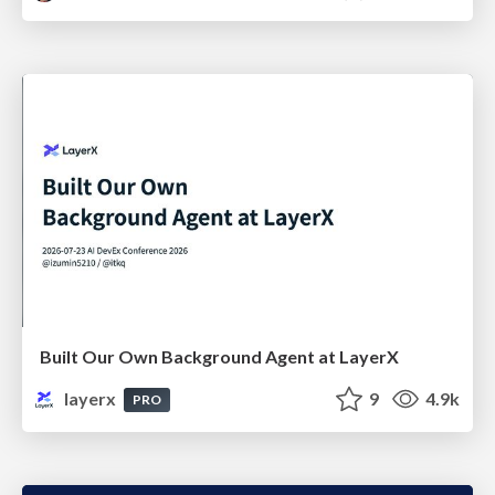
Built Our Own Background Agent at LayerX
layerx
9
4.9k
PRO