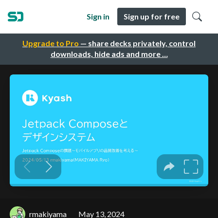
Sign in
Sign up for free
Upgrade to Pro
— share decks privately, control
downloads, hide ads and more …
rmakiyama
May 13, 2024