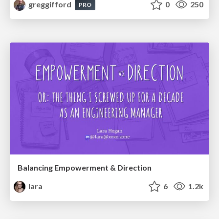
greggifford
0
250
PRO
Balancing Empowerment & Direction
lara
6
1.2k