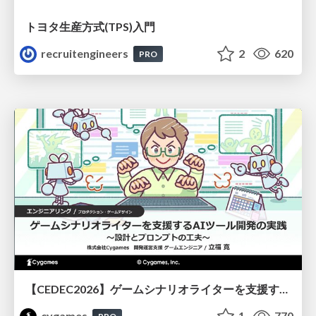
トヨタ⽣産⽅式(TPS)⼊⾨
recruitengineers
2
620
PRO
【CEDEC2026】ゲームシナリオライターを支援するAIツール開発の実践 ― 設計とプロンプトの工夫 ―
cygames
1
770