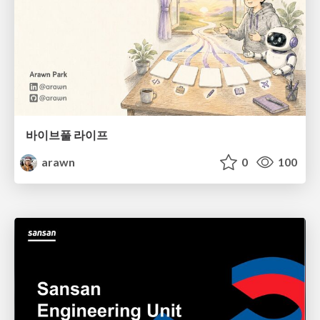
바이브풀 라이프
arawn
0
100