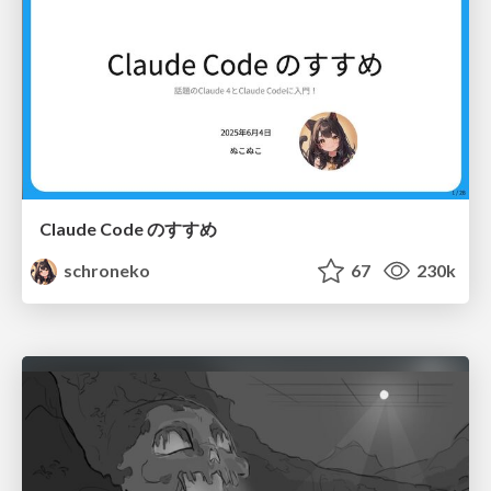
Claude Code のすすめ
schroneko
67
230k