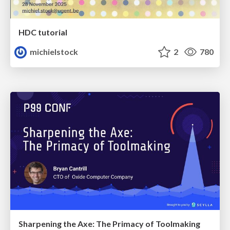
HDC tutorial
michielstock
2
780
Sharpening the Axe: The Primacy of Toolmaking