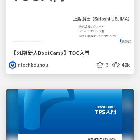
【61期 新人BootCamp】TOC入門
rtechkouhou
3
42k