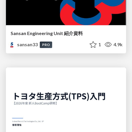
Sansan Engineering Unit 紹介資料
sansan33
1
4.9k
PRO