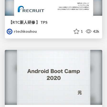
【RTC新人研修 】 TPS
rtechkouhou
1
42k