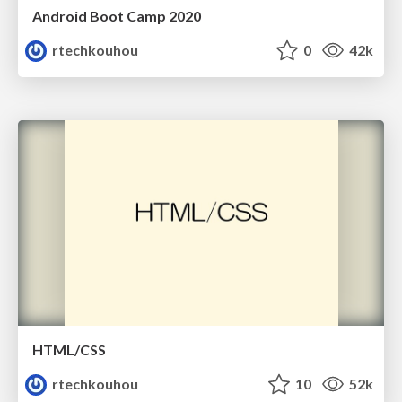
Android Boot Camp 2020
rtechkouhou
0
42k
HTML/CSS
rtechkouhou
10
52k