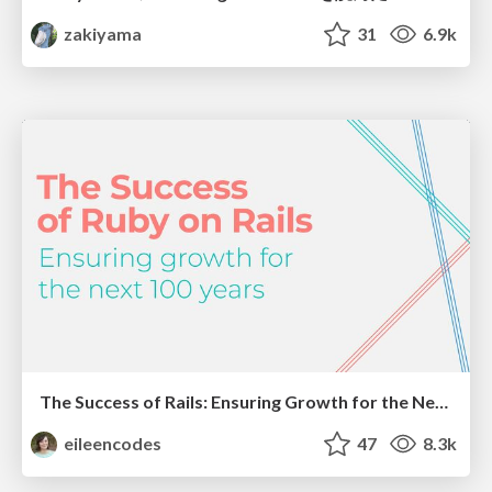
zakiyama
31
6.9k
The Success of Rails: Ensuring Growth for the Next 100 Years
eileencodes
47
8.3k