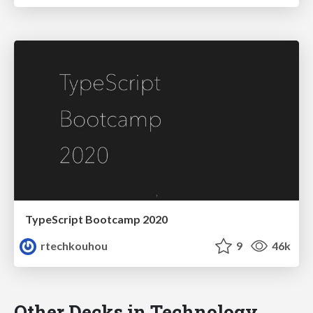
TypeScript Bootcamp 2020
rtechkouhou
9
46k
Other Decks in Technology