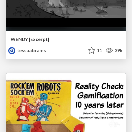
WENDY [Excerpt]
tessaabrams
11
39k