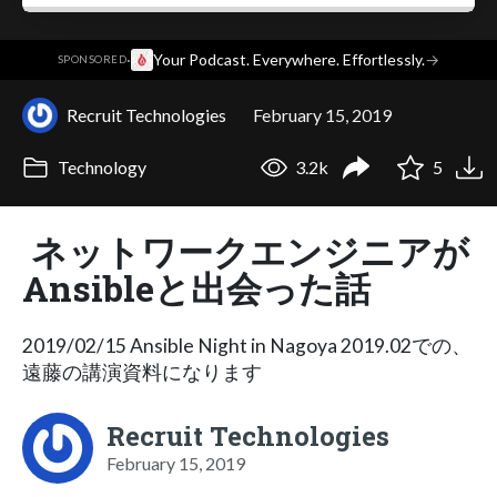
·
Your Podcast. Everywhere. Effortlessly.
→
SPONSORED
Recruit Technologies
February 15, 2019
Technology
3.2k
5
ネットワークエンジニアが
Ansibleと出会った話
2019/02/15 Ansible Night in Nagoya 2019.02での、
遠藤の講演資料になります
Recruit Technologies
February 15, 2019