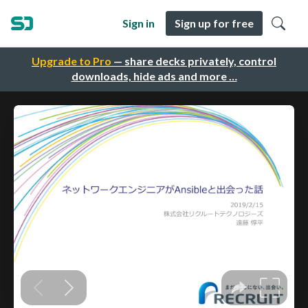
Sign in
Sign up for free
Upgrade to Pro
— share decks privately, control
downloads, hide ads and more …