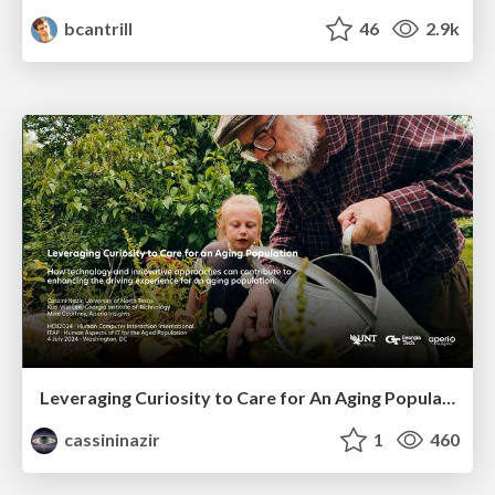
bcantrill
46
2.9k
Leveraging Curiosity to Care for An Aging Population
cassininazir
1
460