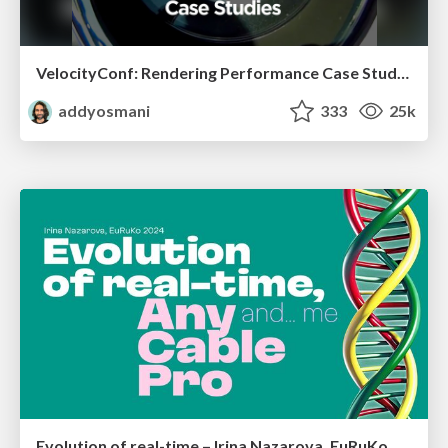
VelocityConf: Rendering Performance Case Studies
addyosmani
333
25k
Evolution of real-time – Irina Nazarova, EuRuKo, 2024