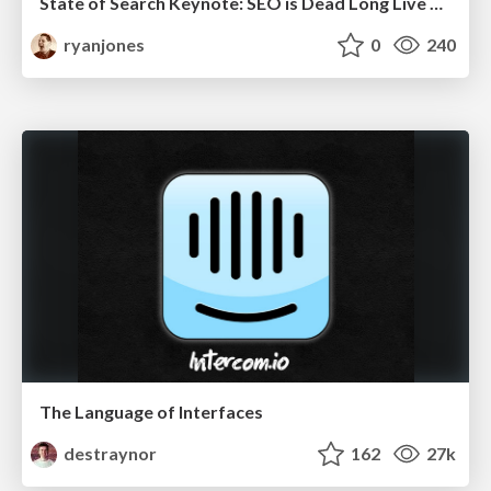
State of Search Keynote: SEO is Dead Long Live SEO
ryanjones
0
240
The Language of Interfaces
destraynor
162
27k