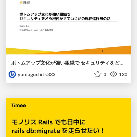
ボトムアップ文化が強い組織で セキュリティをどう根付かせていくかの現在進行形の話 / Making Security Stick in a Bottom-Up Organization
yamaguchitk333
0
130