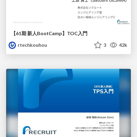
【61期 新人BootCamp】TOC入門
rtechkouhou
3
42k