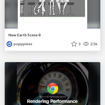
New Earth Scene 8
popppiees
3
2.5k