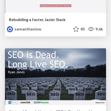
Rebuilding a faster, lazier Slack
samanthasiow
85
9.6k