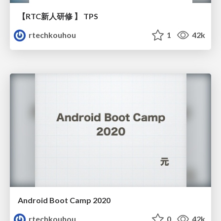
【RTC新人研修 】 TPS
rtechkouhou
1
42k
Android Boot Camp 2020
rtechkouhou
0
42k