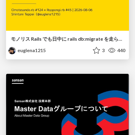
モノリス Rails でも日中に rails db:migrate を走らせたい！ / Daytime rails db:migrate on Monolithic Rails!
euglena1215
3
440