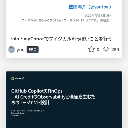
toio・myCobotでフィジカルAIっぽいことを行うための検討（とりあえず調査） / フィジカルAI LT（IoTLTによる開催）
you
0
280
PRO