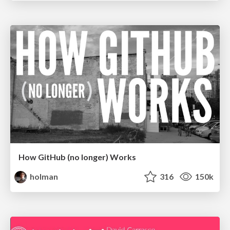
How GitHub (no longer) Works
holman
316
150k