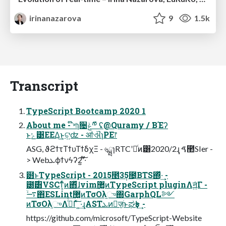
irinanazarova
9
1.5k
Transcript
TypeScript Bootcamp 2020 1
About me - ໊শɿ૔ݟ༸ี ʢ@Quramy / ͘ΒΈʔ
ͱݺ͹ΕΕΔ͜ͱ͕ଟ͍ʣ - ॴଐɿPE෦
ASG, ϑϩϯτΤϯυΤϯδχΞ - ৬ྺɿRTCʹདྷͨͷ͸2020/2݄ɻ ࠃ಺SIer -
> Webܥϕϯνϟʔ2ࣾʹ͍·ͨ͠
๻ͱTypeScript - 2015೥3݄5೔͔ΒTS΍ͬͯ·͢ -
౰࣌͸VSCͳ͔ͬͨͷ΋͋ͬͯɺvim޲͚ͷTypeScript pluginΛॻ͍ͨΓ -
࠷ۙ΋ESLint޲͚ͷΤσΟλ֦ு΍GarphQL༻
ͷΤσΟλ֦ுΛ࡞ͬͨΓͯ͠ ͍·͢ɻASTܥͷٕज़ׂ͕ͱಘҙͰ͢ -
https://github.com/microsoft/TypeScript-Website