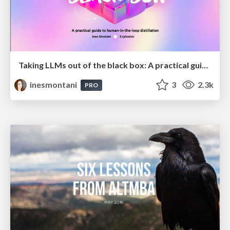
Taking LLMs out of the black box: A practical guide to human-in-the-loop distillation
inesmontani
3
2.3k
PRO