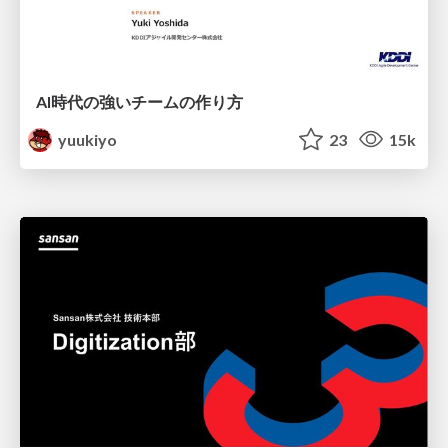
AI時代の強いチームの作り方
yuukiyo
23
15k