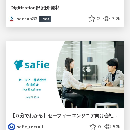
Digitization部 紹介資料
sansan33
2
7.7k
PRO
【５分でわかる】セーフィー エンジニア向け会社紹介
safie_recruit
0
53k