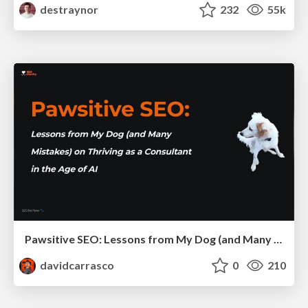
destraynor
232
55k
Pawsitive SEO: Lessons from My Dog (and Many Mistakes) on Thriving as a Consultant in the Age of AI
davidcarrasco
0
210