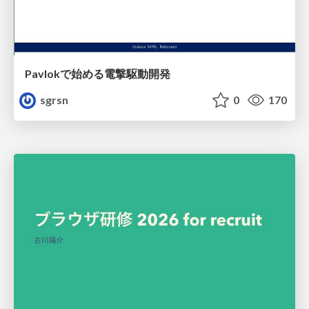
Pavlokで始める電撃駆動開発
sgrsn
0
170