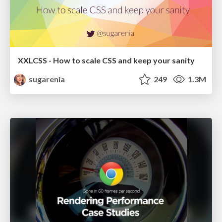
XXLCSS - How to scale CSS and keep your sanity
sugarenia
249
1.3M