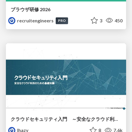
ブラウザ研修 2026
recruitengineers
3
450
PRO
クラウドセキュリティ入門 ～安全なクラウド利用のための基礎知識～
lhazy
8
7.6k