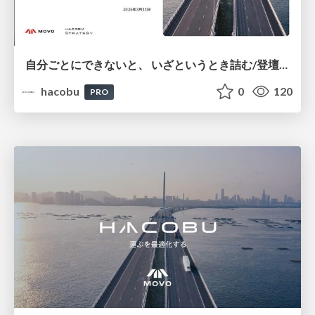
自分ごとにできないと、​ いざというとき詰む​/登壇資料（松本 寛地​）
hacobu
0
120
PRO