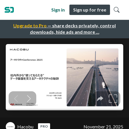
Sign in
Sign up for free
Upgrade to Pro
— share decks privately, control
downloads, hide ads and more …
Hacobu
November 21, 2025
PRO