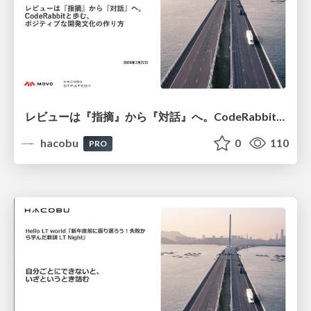
レビューは『指摘』から『対話』へ。​CodeRabbitと歩む、ポジティブな開発文化の作り方​/登壇資料（松本 寛地​）
hacobu
0
110
PRO