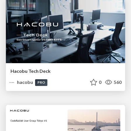
Hacobu Tech Deck
hacobu
0
560
PRO