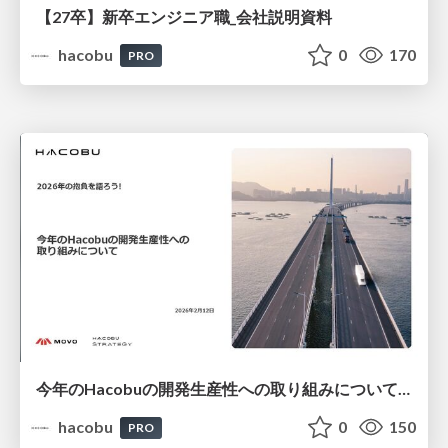
【27卒】新卒エンジニア職_会社説明資料
hacobu
0
170
PRO
今年のHacobuの開発生産性への取り組みについて/登壇資料（住吉 雄大）
hacobu
0
150
PRO