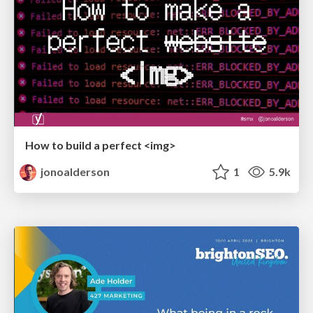
How to build a perfect <img>
jonoalderson
1
5.9k