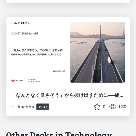
「なんとなく良さそう」から抜け出すために──組織開発の効果測定として『因果推論』に入門する話/登壇資料（井田 献一朗）
hacobu
0
130
PRO
Other Decks in Technology