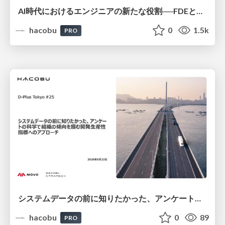
AI時代におけるエンジニアの新たな役割──FDEとクオリアの探求/登壇資料（戸井田 裕貴）
hacobu
0
1.5k
PRO
システムデータの前に知りたかった、アンケートの科学で組織の傾向を掴む開発生産性指標へのアプローチ/登壇資料（井田 献一朗）
hacobu
0
89
PRO