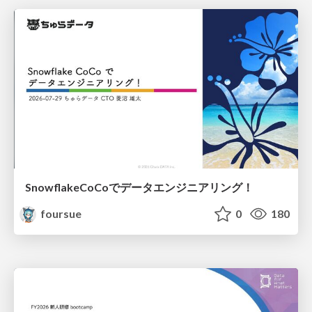
SnowflakeCoCoでデータエンジニアリング！
foursue
0
180