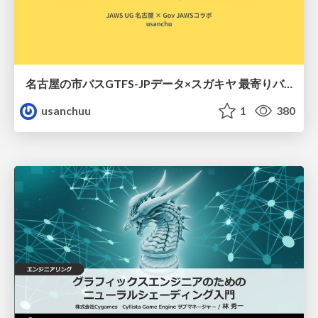
名古屋の市バスGTFS-JPデータ×スガキヤ 最寄りバス停検索をAmazon ElastiCache Serverless for Valkeyで最適化する
usanchuu
1
380