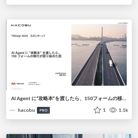
AI Agent に“攻略本”を渡したら、150フォームの移行が回り始めた話/登壇資料（高橋 悟生）
hacobu
1
1.1k
PRO