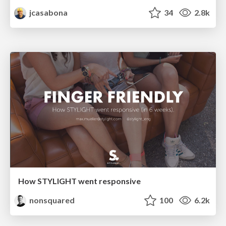
jcasabona
34
2.8k
How STYLIGHT went responsive
nonsquared
100
6.2k