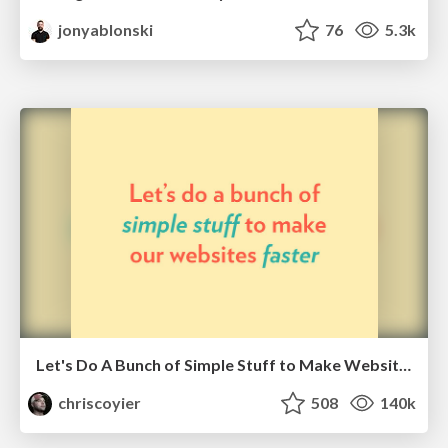
jonyablonski
76
5.3k
Let's Do A Bunch of Simple Stuff to Make Websites Faster
chriscoyier
508
140k