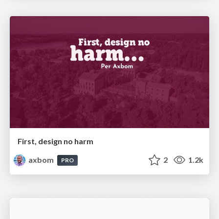
First, design no harm
axbom
2
1.2k
PRO