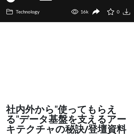
Technology
16k
0
社内外から"使ってもらえ
る"データ基盤を支えるアー
キテクチャの秘訣/登壇資料