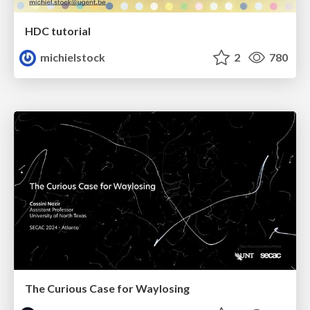
HDC tutorial
michielstock
2
780
The Curious Case for Waylosing