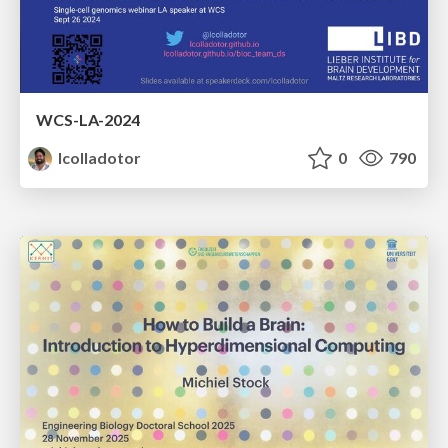
WCS-LA-2024
lcolladotor
0
790