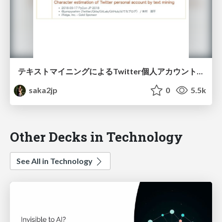
テキストマイニングによるTwitter個人アカウントの性格推定 / Personal character estimation with Twitter - PyConJP 2018
saka2jp
0
5.5k
Other Decks in Technology
See All in Technology