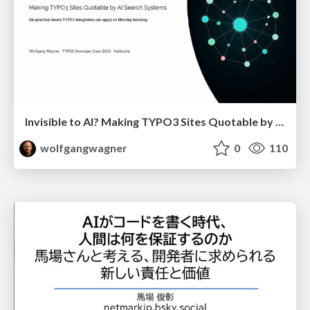
Invisible to AI? Making TYPO3 Sites Quotable by AI Search Systems
wolfgangwagner
0
110