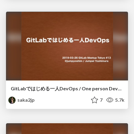
GitLabではじめる一人DevOps / One person DevOps beginning with GitLab
saka2jp
7
5.7k