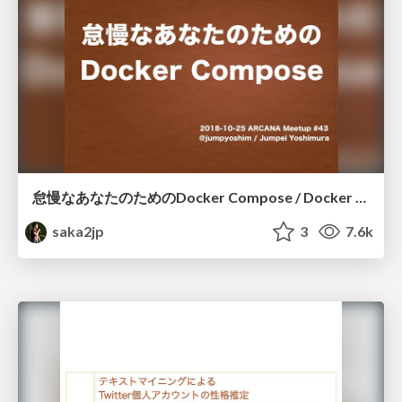
怠慢なあなたのためのDocker Compose / Docker Compose for Lazy people
saka2jp
3
7.6k