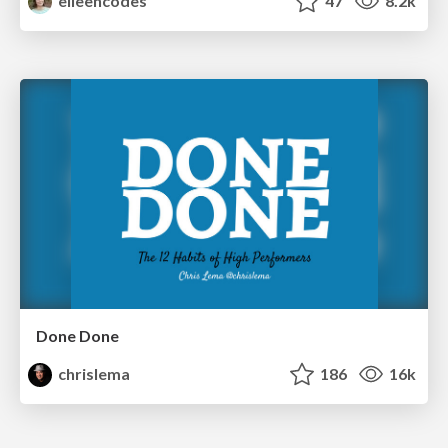
eileencodes
47
8.2k
Done Done
chrislema
186
16k