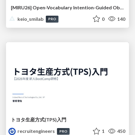
[MIRU26] Open-Vocabulary Intention-Guided Object Detection in Diverse Scenes
keio_smilab
0
140
PRO
トヨタ⽣産⽅式(TPS)⼊⾨
recruitengineers
1
450
PRO