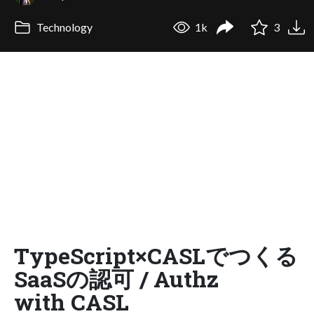
Technology
1k
3
TypeScript×CASLでつくる
SaaSの認可 / Authz
with CASL