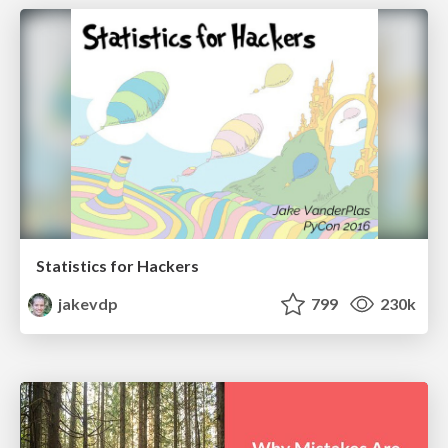
Statistics for Hackers
jakevdp
799
230k