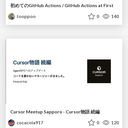
初めてのGitHub Actions / GitHub Actions at First
tooppoo
0
140
Cursor Meetup Sapporo - Cursor物語 続編
cocacola917
0
120