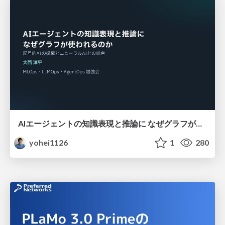
AIエージェントの知識表現と推論に なぜグラフが使われるのか - 記号的AIの復権とニューラルAIとの統合
yohei1126
1
280