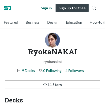
Sign in
Sign up for free
Featured
Business
Design
Education
How-to &
RyokaNAKAI
ryokanakai
9 Decks
0 Following
4 Followers
11 Stars
Decks