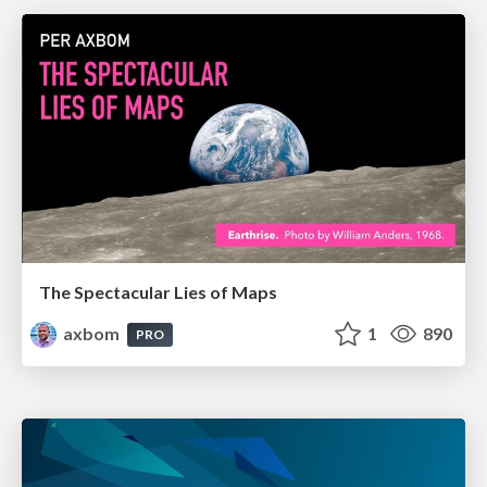
The Spectacular Lies of Maps
axbom
1
890
PRO