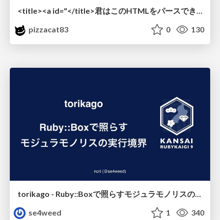
<title><a id="</title>君はこのHTMLをパースできるか"></a></title> #雑LT_study
pizzacat83
0
130
torikago - Ruby::Boxで照らすモジュラモノリスの実行境界
se4weed
1
340