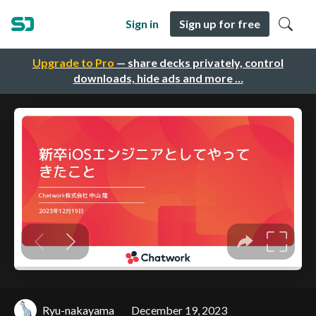
Sign in
Sign up for free
Upgrade to Pro
— share decks privately, control
downloads, hide ads and more …
Ryu-nakayama
December 19, 2023