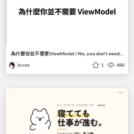
為什麼你並不需要ViewModel / No, you don't need a ViewModel
lovee
1
480