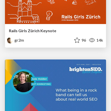
Rails Girls Zürich Keynote
gr2m
96
14k