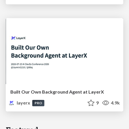
Built Our Own Background Agent at LayerX
layerx
9
4.9k
PRO