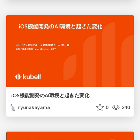
iOS機能開発のAI環境と起きた変化
ryunakayama
0
240