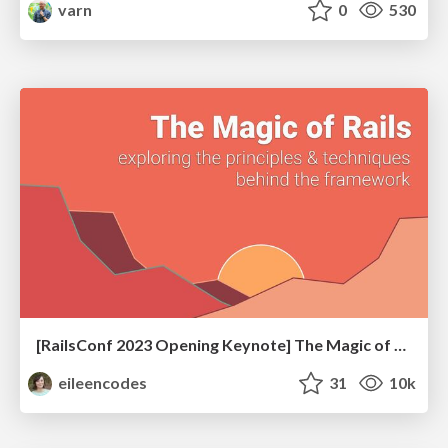
varn
0
530
[RailsConf 2023 Opening Keynote] The Magic of Rails
eileencodes
31
10k