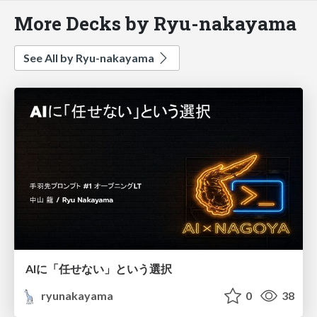
More Decks by Ryu-nakayama
See All by Ryu-nakayama
AIに「任せない」という選択
ryunakayama
0
38