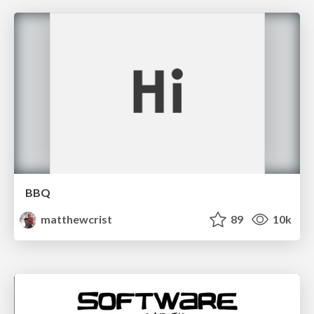
BBQ
matthewcrist
89
10k