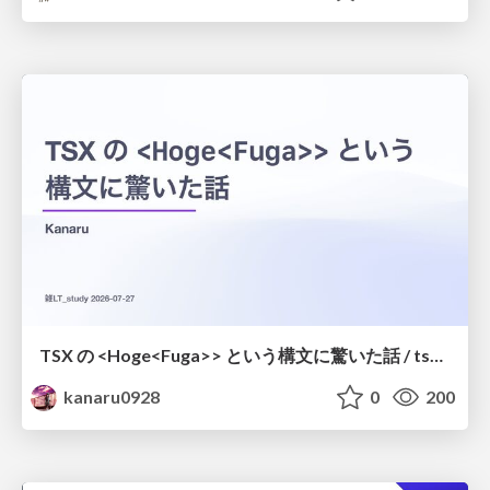
TSX の <Hoge<Fuga>> という構文に驚いた話 / tsx-type-argument-syntax
kanaru0928
0
200