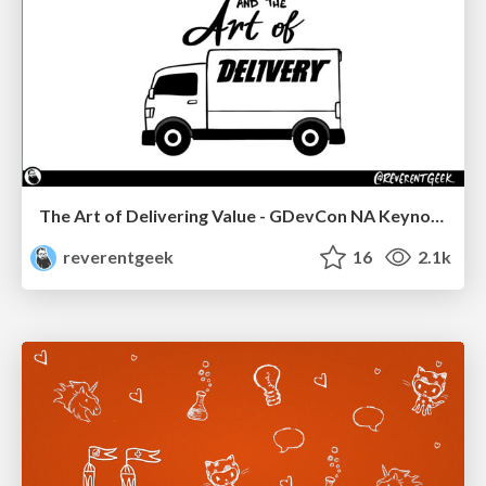
The Art of Delivering Value - GDevCon NA Keynote
reverentgeek
16
2.1k