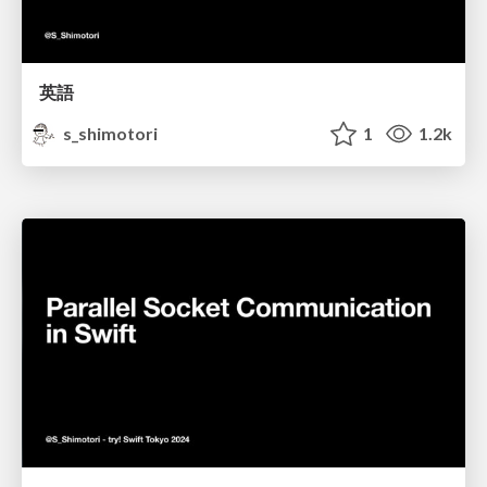
英語
s_shimotori
1
1.2k