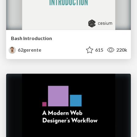
Bash Introduction
62gerente
615
220k