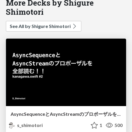
More Decks by Shigure
Shimotori
See All by Shigure Shimotori
AsyncSequenceとAsyncStreamのプロポーザルを全部読む！！
s_shimotori
1
500