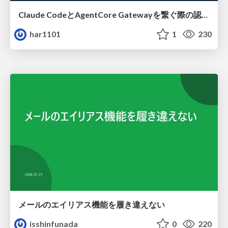
Claude CodeとAgentCore Gatewayを繋ぐ際の認証認可 / Authentication and authorization when connecting Claude Code with AgentCore Gateway
har1101
1
230
メールのエイリアス機能を履き違えない
isshinfunada
0
220