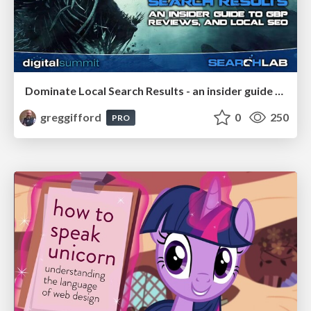
Dominate Local Search Results - an insider guide to GBP, reviews, and Local SEO
greggifford
0
250
PRO