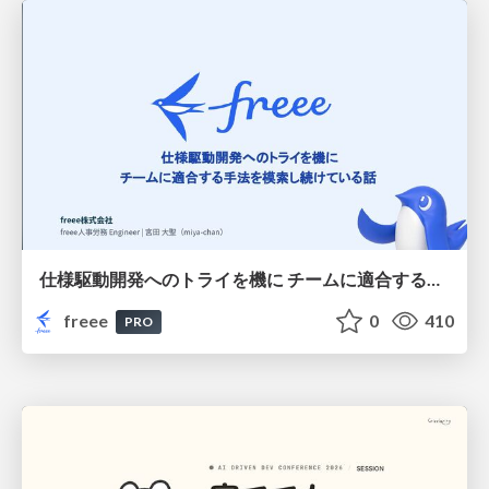
仕様駆動開発へのトライを機に チームに適合する手法を模索し続けている話
freee
0
410
PRO