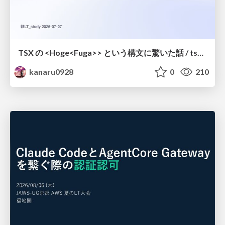
TSX の <Hoge<Fuga>> という構文に驚いた話 / tsx-type-argument-syntax
kanaru0928
0
210