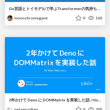
Go言語とトイモデルで学ぶTransformerの気持ち / fukuokago23-transformer
monochromegane
0
160
2年かけて Deno に DOMMatrix を実装した話 / How I implemented DOMMatrix in Deno over two years
petamoriken
0
200