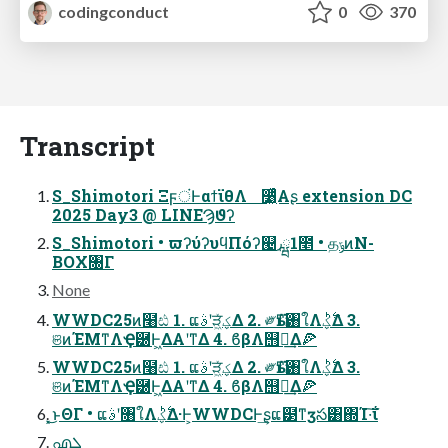
codingconduct
0
370
Transcript
S_Shimotori ΞϝंͰαϯϊθΛ ૸͖ͬͯͨΑʂ extension DC
2025 Day3 @ LINEϠϑʔ
S_Shimotori • ϖʔύʔυϥΠόʔ୤٫ྺ1೥ • தݹͷN-
BOX৐Γ
None
WWDC25ͷ໨ඪ 1. ແࣄʹੜ͖ͯؼΔ 2. ༗ӹͳ৘ใΛ࣋ͪؼΔ 3.
ଞͷΈΜͳΛҾ཰Ͱ͖ΔΑ͏ʹͳΔ 4. ϐβΛ஫จ͢Δ🍕
WWDC25ͷ໨ඪ 1. ແࣄʹੜ͖ͯؼΔ 2. ༗ӹͳ৘ใΛ࣋ͪؼΔ 3.
ଞͷΈΜͳΛҾ཰Ͱ͖ΔΑ͏ʹͳΔ 4. ϐβΛ஫จ͢Δ🍕
͓͜ͱΘΓ • ແࣄʹ৘ใΛ࣋ͪؼΔ·Ͱ͕WWDCͰ͢ʂແ๳ͳӡస͸΍Ί·͠ΐ͏
എܠ