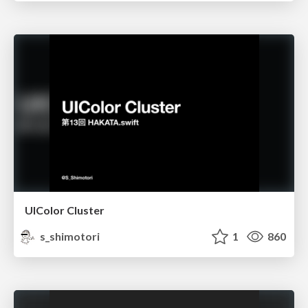
UIColor Cluster
s_shimotori
1
860