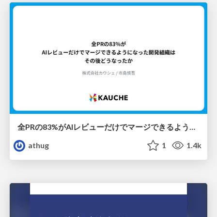
全PRの83%がAIレビューだけでマージできるようになった開発組織はその後どうなったか
athug
1
1.4k