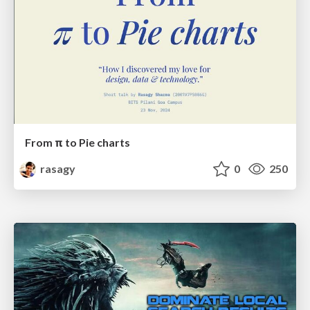
From π to Pie charts
rasagy
0
250