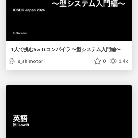
1人で挑むSwiftコンパイラ 〜型システム入門編〜
s_shimotori
0
1.4k