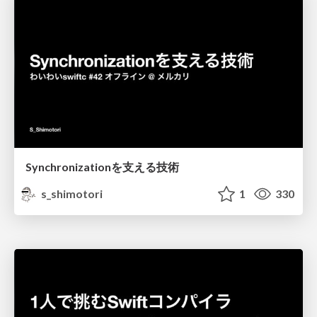
Synchronizationを支える技術
s_shimotori
1
330