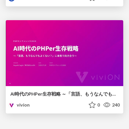
AI時代のPHPer生存戦略 ～「言語、もうなんでもよくない？」に本気で向き合う～
vivion
0
240