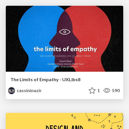
The Limits of Empathy - UXLibs8
cassininazir
1
590