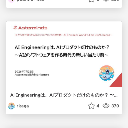
AI Engineeringは、AIプロダクトだけのものか？ 〜AIがソフトウェアを作る時代の新しい当たり前〜 / No AI in your product. AI Engineering in your development.
rkaga
4
370