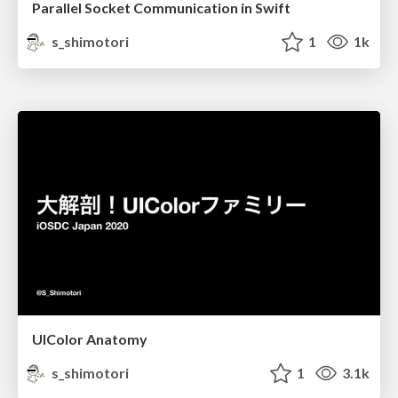
Parallel Socket Communication in Swift
s_shimotori
1
1k
UIColor Anatomy
s_shimotori
1
3.1k