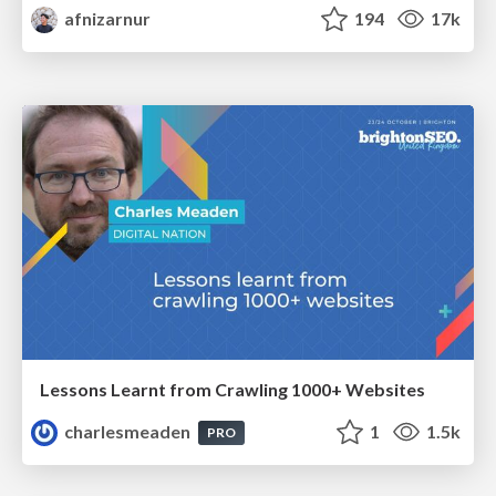
afnizarnur
194
17k
Lessons Learnt from Crawling 1000+ Websites
charlesmeaden
1
1.5k
PRO