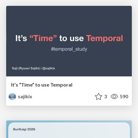
It’s “Time” to use Temporal
sajikix
3
590