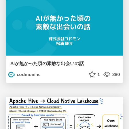
AIが無かった頃の素敵な出会いの話
codmoninc
1
380