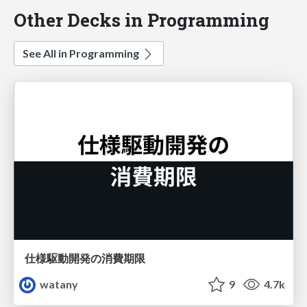
Other Decks in Programming
See All in Programming
仕様駆動開発の消費期限
watany
9
4.7k