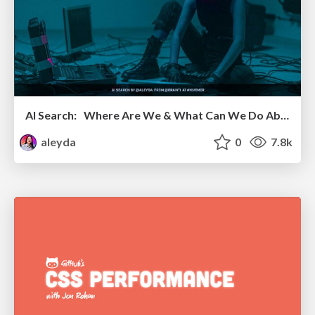
AI Search: Where Are We & What Can We Do About It?
aleyda
0
7.8k