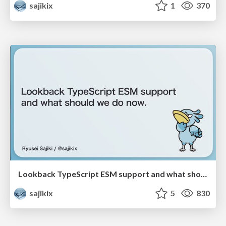
sajikix
1
370
Lookback TypeScript ESM support and what should we do now.
sajikix
5
830