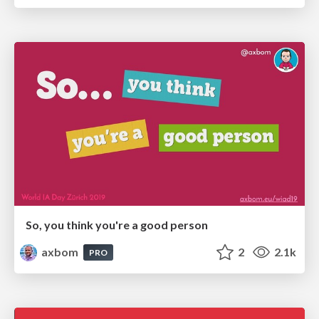
So, you think you're a good person
axbom
2
2.1k
PRO