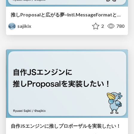
推しProposalと広がる夢~Intl.MessageFormatとDomLocalization~
sajikix
2
780
自作JSエンジンに推しプロポーザルを実装したい！