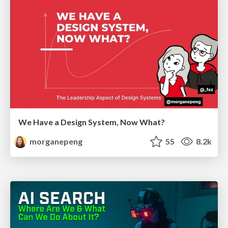
We Have a Design System, Now What?
morganepeng
55
8.2k