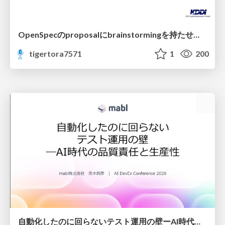
OpenSpecのproposalにbrainstormingを持たせてみた
tigertora7571
1
200
自動化したのに回らないテスト運用の壁ーAI時代の品質責任と生産性