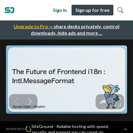
Sign in
Sign up for free
Upgrade to Pro
— share decks privately, control
downloads, hide ads and more …
SiteGround - Reliable hosting with speed,
·
→
SPONSORED
security, and support you can count on.