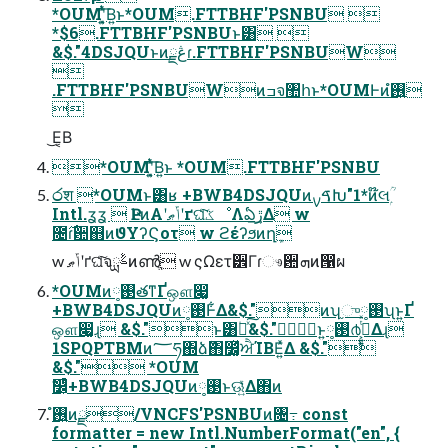
*OUMʹ͍͓ͭͯ͞Β͍ͱ*OUM.FTTBHF'PSNBU 
*$6.FTTBHF'PSNBUͱ͸ 
&$."4DSJQUͱͷڠྗɾ.FTTBHF'PSNBUW

.FTTBHF'PSNBUWͷߏจ঺հͱ*OUMͰͷ࢖͍ํ

͜Ε͔Β
*OUMʹ͍͓ͭͯ͞Β͍ͱ *OUM.FTTBHF'PSNBU
෮श *OUMͱ͸ʁ +BWB4DSJQUͷࠃࡍԽ"1*ͷ໊લۭؒ
Intl.ʓʓ  ҎԼͷΑ͏ʹݴޠʹґଘͨ͠ػೳΛఏڙ͢Δ w
೔࣌ɾ਺஋ͷϑΥʔϚοτ w ϩέʔϧͷղܾ
w ݴޠʹґଘͨ͠จࣈྻͷൺֱ w ςΩετ۠੾Γɾෳ਺ܗͷ൑ผ
*OUMͷ࢓༷తͳҐஔ෇͚
+BWB4DSJQUͷ࢓༷Ͱ͋Δ&$."ͷʮ֦ு࢓༷ʯͱ͍͏Ґ
ஔ෇͚ɻ &$."ͱ͸۠ผͯ͠&$."ͱ͍͏࢓༷൪߸͕͍͍ͭͯΔɻ
1SPQPTBMͷ؅ཧ΍ձٞ΋෼͚ͯਐΊΒΕ͍ͯΔ &$."
&$." *OUM
ࣗ෼͕ͨͪ+BWB4DSJQUͷ࢓༷ͱଊ͍͑ͯΔ΋ͷ
࢖͍ํͷྫ/VNCFS'PSNBUͷ৔߹ const
formatter = new Intl.NumberFormat("en", {