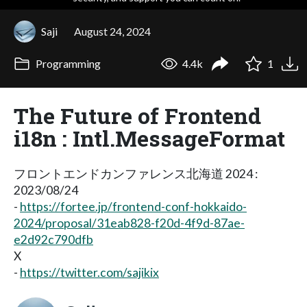
Saji
August 24, 2024
Programming
4.4k
1
The Future of Frontend
i18n : Intl.MessageFormat
フロントエンドカンファレンス北海道 2024 :
2023/08/24
-
https://fortee.jp/frontend-conf-hokkaido-
2024/proposal/31eab828-f20d-4f9d-87ae-
e2d92c790dfb
X
-
https://twitter.com/sajikix