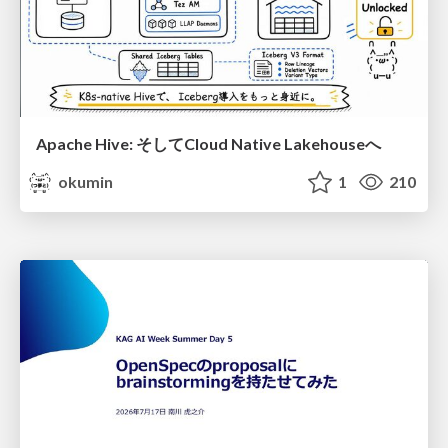
Apache Hive: そしてCloud Native Lakehouseへ
okumin
1
210