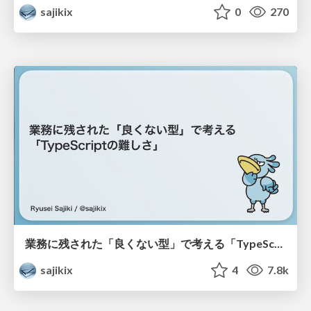
sajikix
0
270
業務に残された「良くない型」で考える「TypeScriptの難しさ」
sajikix
4
7.8k