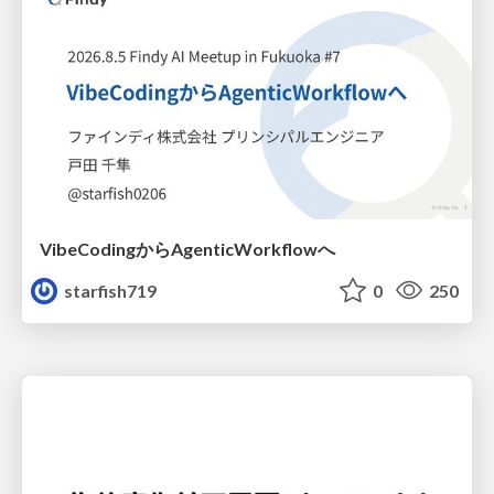
VibeCodingからAgenticWorkflowへ
starfish719
0
250