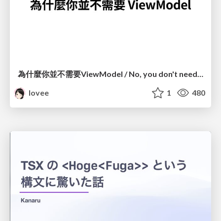
為什麼你並不需要ViewModel / No, you don't need a ViewModel
lovee
1
480