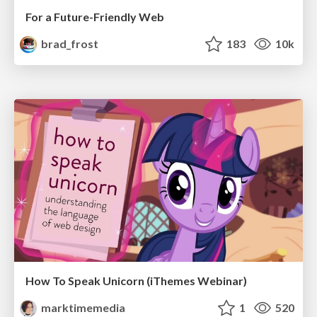
For a Future-Friendly Web
brad_frost
183
10k
How To Speak Unicorn (iThemes Webinar)
marktimemedia
1
520