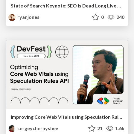
State of Search Keynote: SEO is Dead Long Live SEO
ryanjones
0
240
Improving Core Web Vitals using Speculation Rules API
sergeychernyshev
21
1.6k