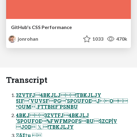
GitHub's CSS Performance
jonrohan
1033
470k
Transcript
3ZVTFJ4BKJLJ!TBKJLJY
5IF'VUVSFPG'SPOUFOEJO
*OUM.FTTBHF'PSNBU
4BKJ3ZVTFJ4BKJLJ
'SPOUFOE%FWFMPQFSBU$ZCP[V
JOD 𝕏 !TBKJLJY
ΞδΣϯμ 