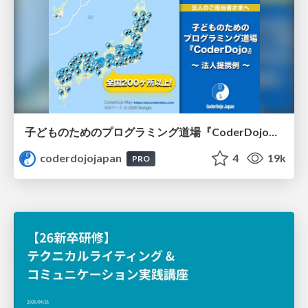
子どものためのプログラミング道場『CoderDojo』〜法人提携例〜 / Partnership with CoderDojo Japan
coderdojojapan
4
19k
PRO