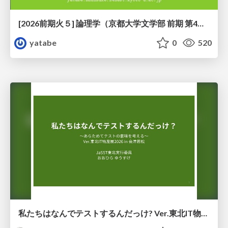
[2026前期火５] 論理学（京都大学文学部 前期 第4回）「 ならば（→）の導入と証明ネット」
yatabe
0
520
私たちはなんでテストするんだっけ? Ver.東北IT物産展2026 in 会津若松