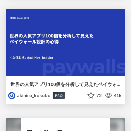
世界の人気アプリ100個を分析して見えたペイウォール設計の心得
akihiro_kokubo
72
41k
PRO