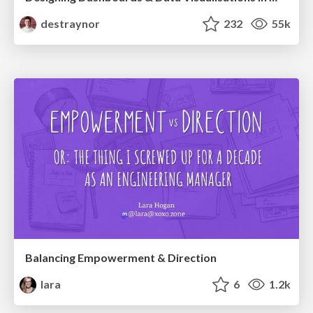
destraynor
232
55k
Balancing Empowerment & Direction
lara
6
1.2k