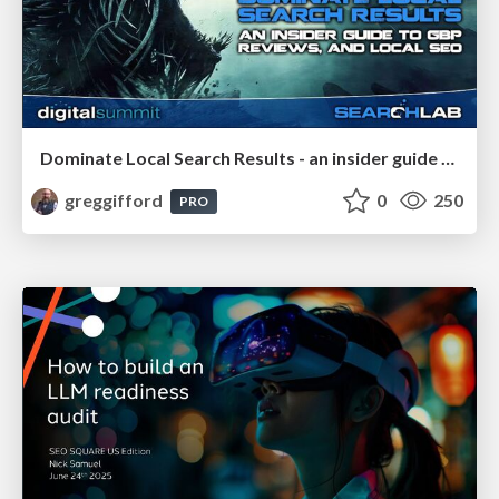
Dominate Local Search Results - an insider guide to GBP, reviews, and Local SEO
greggifford
0
250
PRO