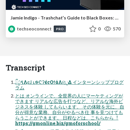
Jamie Indigo - Trashchat’s Guide to Black Boxes: Technical SEO Tactics for LLMs
techseoconnect
0
570
PRO
Transcript
ࠃࡍަྲྀΛֶͼɺ ւ֎ϚʔέςΟϯάΛମݧ͢Δ インターンシッププログ
ラム
とは オンラインで、全世界の⼈にマーケティングが
できます リアルな広告を打つなど、リアルな海外ビ
ジネスを体験 してもらいます。 その体験を元に、⾃
分が得意な業務、⾃分がやるべき仕 事を⾒つけても
らうことができます。 ⽇程などは、こちらから︕
https://gmonline.biz/gmoforschool/