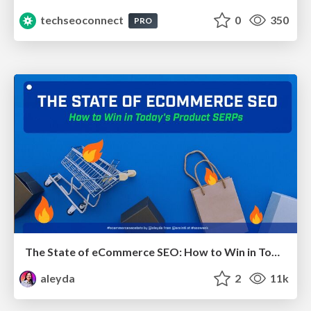
techseoconnect
0
350
PRO
The State of eCommerce SEO: How to Win in Today's Products SERPs - #SEOweek
aleyda
2
11k