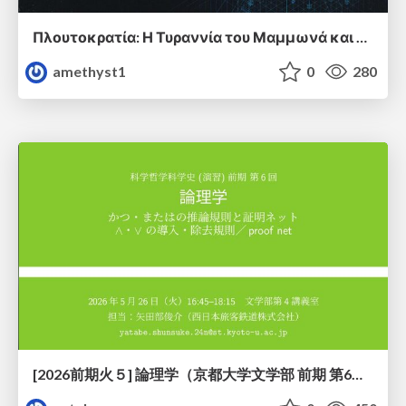
Πλουτοκρατία: Η Τυραννία του Μαμμωνά και η Μεταανθρώπινη Δουλεία
amethyst1
0
280
[2026前期火５] 論理学（京都大学文学部 前期 第6回）「かつとまたはの規則」