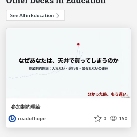
Other Decks in Education
See All in Education
参加制約理論
roadofhope
0
150