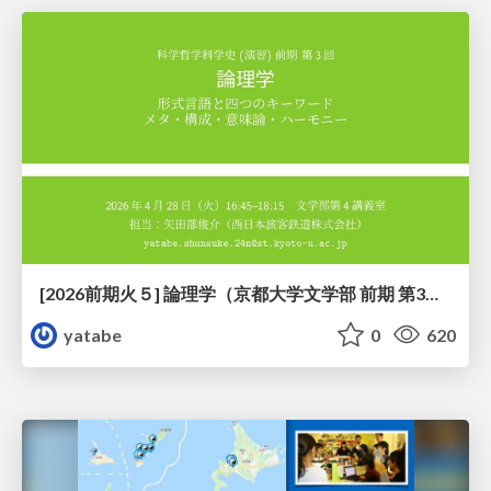
[2026前期火５] 論理学（京都大学文学部 前期 第3回）「形式言語と四つのキーワード：メタ・構成・意味論・ハーモニー」
yatabe
0
620