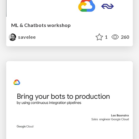
ML & Chatbots workshop
savelee
1
260