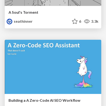
A Soul's Torment
seathinner
6
3.3k
Building a A Zero-Code AI SEO Workflow