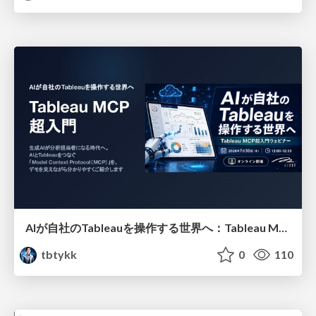
AIが自社のTableauを操作する世界へ：Tableau MCP超入門
tbtykk
0
110