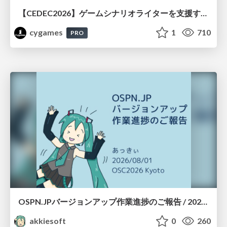
【CEDEC2026】ゲームシナリオライターを支援するAIツール開発の実践 ― 設計とプロンプトの工夫 ―
cygames
1
710
PRO
OSPN.JPバージョンアップ作業進捗のご報告 / 20260801-osc26kyoto
akkiesoft
0
260