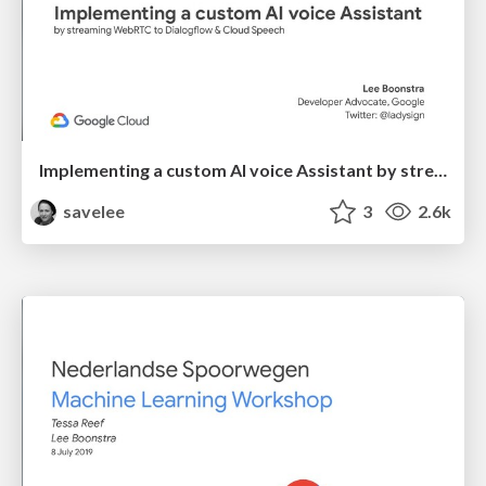
Implementing a custom AI voice Assistant by streaming WebRTC to Dialogflow & Cloud Speech
savelee
3
2.6k