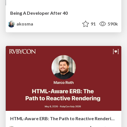
Being A Developer After 40
akosma
91
590k
HTML-Aware ERB: The Path to Reactive Rendering @ RubyCon 2026, Rimini, Italy