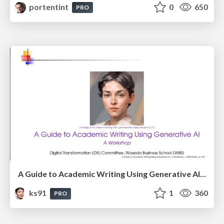
portentint
0
650
PRO
A Guide to Academic Writing Using Generative AI - A Workshop
ks91
1
360
PRO