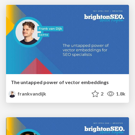
The untapped power of vector embeddings
frankvandijk
2
1.8k