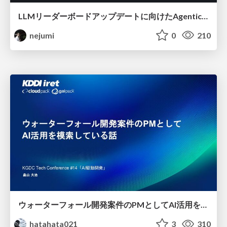
LLMリーダーボードアップデートに向けたAgentic Math_SWEのトレースについて
nejumi
0
210
ウォーターフォール開発案件のPMとしてAI活用を模索している話
hatahata021
3
310