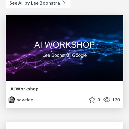
See All by Lee Boonstra
AI Workshop
savelee
0
130