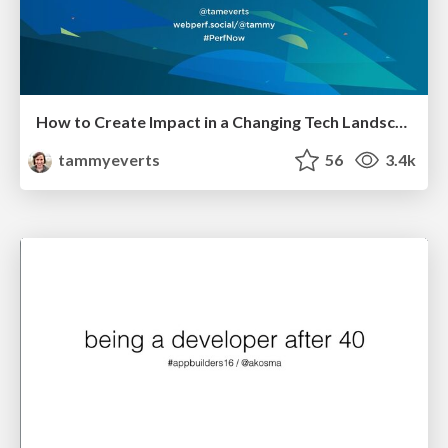
How to Create Impact in a Changing Tech Landscape [PerfNow 2023]
tammyeverts
56
3.4k