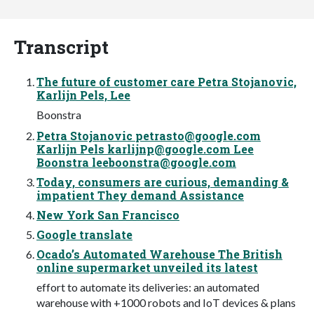
Transcript
The future of customer care Petra Stojanovic,
Karlijn Pels, Lee
Boonstra
Petra Stojanovic
petrasto@google.com
Karlijn Pels
karlijnp@google.com
Lee
Boonstra
leeboonstra@google.com
Today, consumers are curious, demanding &
impatient They demand Assistance
New York San Francisco
Google translate
Ocado’s Automated Warehouse The British
online supermarket unveiled its latest
effort to automate its deliveries: an automated
warehouse with +1000 robots and IoT devices & plans