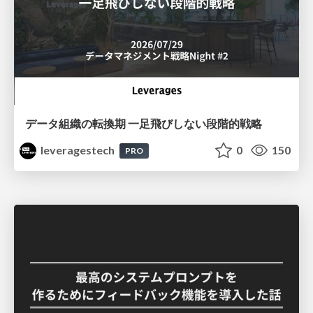
データ組織の転換期 一足飛びしない段階的戦略
leveragestech
0
150
PRO