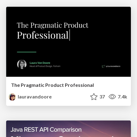
The Pragmatic Product Professional
lauravandoore
37
7.4k