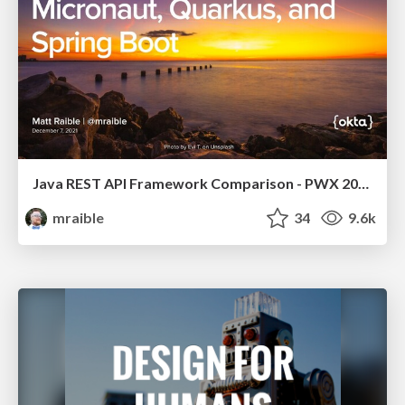
Java REST API Framework Comparison - PWX 2021
mraible
34
9.6k