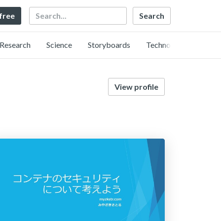
Search
 free
Research
Science
Storyboards
Technology
View profile