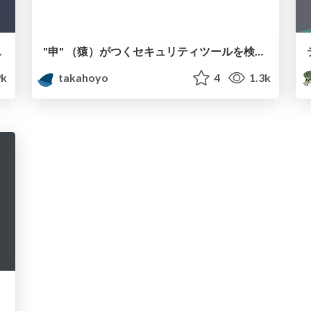
g Bounty
"申" （猿）がつくセキュリティツールを検証してみた
9k
takahoyo
4
1.3k