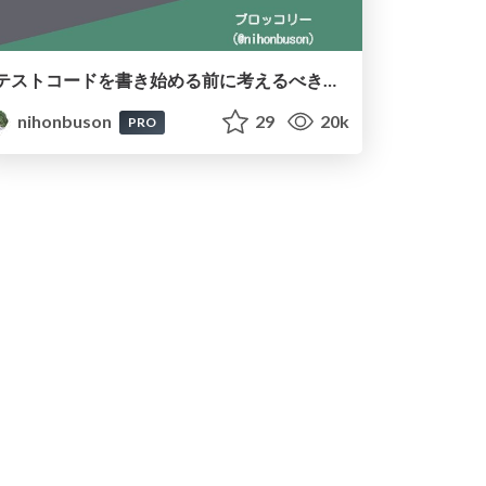
テストコードを書き始める前に考えるべきテストの話（2021年版） #scrumosaka / scrum_fest_osaka_2021
nihonbuson
29
20k
PRO