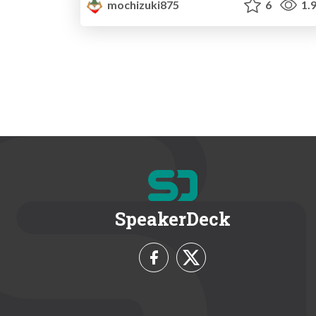
mochizuki875
6
1.
SpeakerDeck