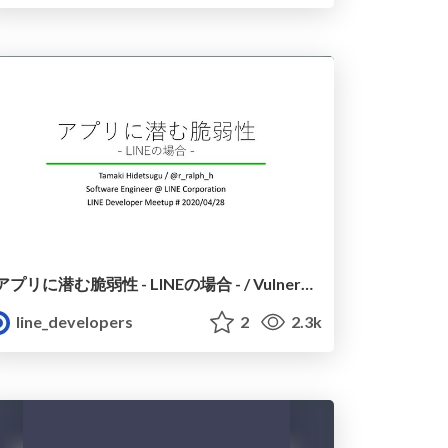
アプリに潜む脆弱性 - LINEの場合 - / Vulnerability latent in LINE android app
line_developers
2
2.3k