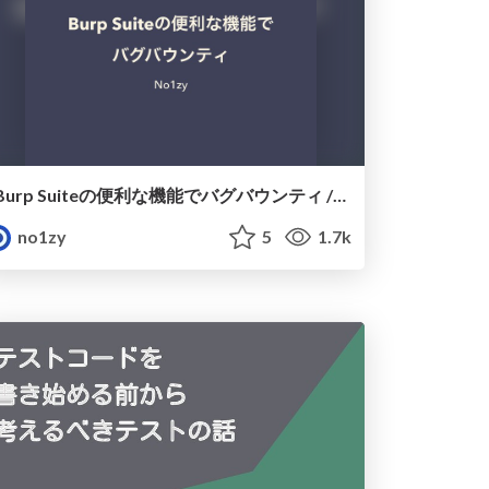
Burp Suiteの便利な機能でバグバウンティ / Burp Suite's useful function
no1zy
5
1.7k