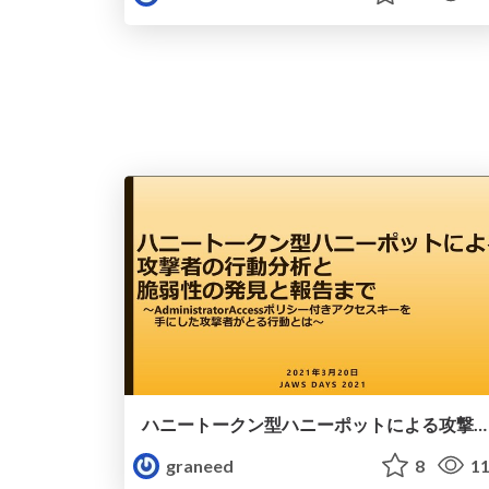
ハニートークン型ハニーポットによる攻撃者の行動分析と脆弱性の発見と報告まで / AWS HoneyToken HoneyPot
graneed
8
11