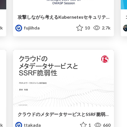
攻撃しながら考えるKubernetesセキュリティ / Considering Kubernetes Security While Attacking 2
k
fujiihda
10
2.7k
クラウドの メタデータサービスとSSRF脆弱性
k
ttakada
1
660