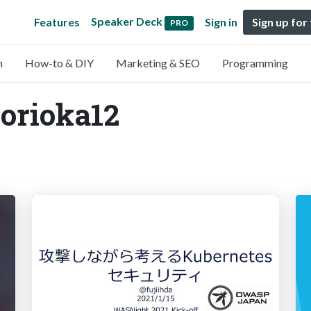
Speaker Deck
Features
Sign in
Sign up for
PRO
n
How-to & DIY
Marketing & SEO
Programming
orioka12