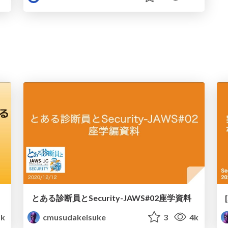
とある診断員とSecurity-JAWS#02座学資料
k
cmusudakeisuke
3
4k