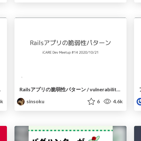
を利用した調査の勘所
Railsアプリの脆弱性パターン / vulnerability patterns for Rails app
6k
sinsoku
6
4.6k