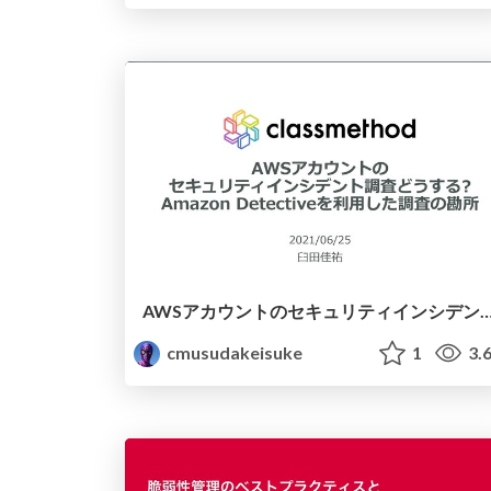
AWSアカウントのセキュリティインシデント調査どうする? Amazon Detective
cmusudakeisuke
1
3.