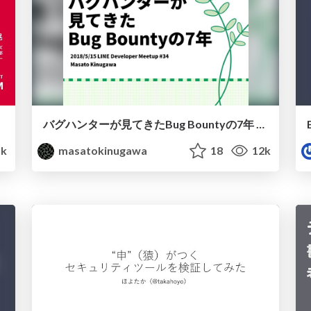
バグハンターが見てきたBug Bountyの7年 / LINE Developer Meetup #34 Security Bug Bounty
1k
masatokinugawa
18
12k