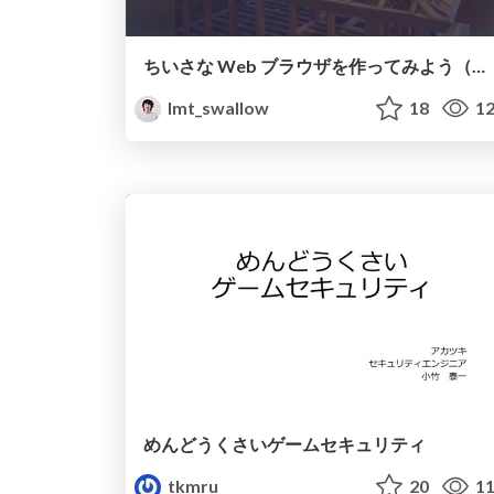
ちいさな Web ブラウザを作ってみよう（オンライン講義版） / Build Your Own Web Browser
lmt_swallow
18
12
めんどうくさいゲームセキュリティ
tkmru
20
11