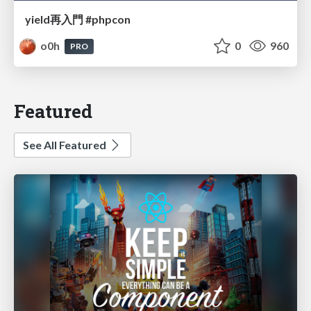
yield再入門 #phpcon
o0h
0
960
PRO
Featured
See All Featured