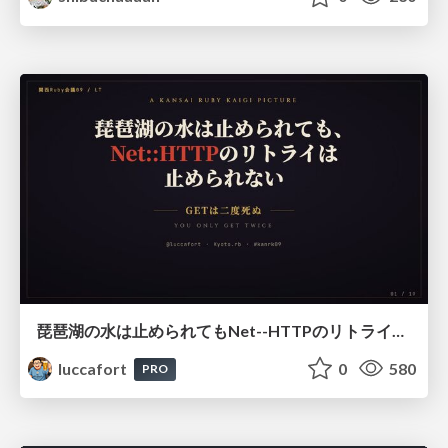
琵琶湖の水は止められてもNet--HTTPのリトライは止められない / You might be able to stop the water flow of Lake Biwa but you can't stop Net::HTTP retries
luccafort
0
580
PRO