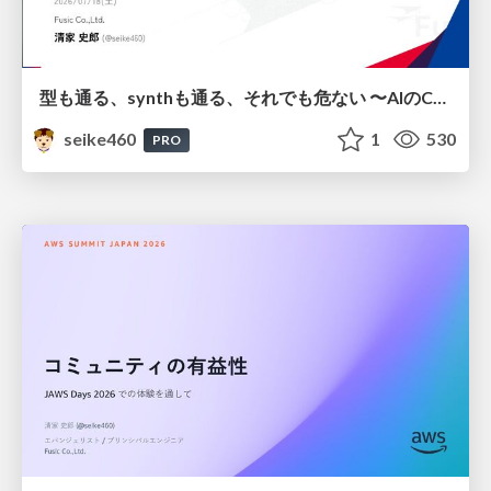
型も通る、synthも通る、それでも危ない 〜AIのCDKの権限とコストを機械で検証する〜 / It Passes Type Checks, It Passes Synth Checks, but It’s Still Risky — Automatically Verifying Permissions and Costs in AI’s CDK —
seike460
1
530
PRO