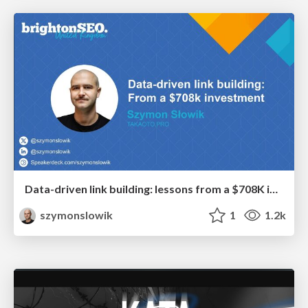
Data-driven link building: lessons from a $708K investment (BrightonSEO talk)
szymonslowik
1
1.2k