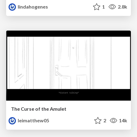
lindahogenes
1
2.8k
The Curse of the Amulet
leimatthew05
2
14k