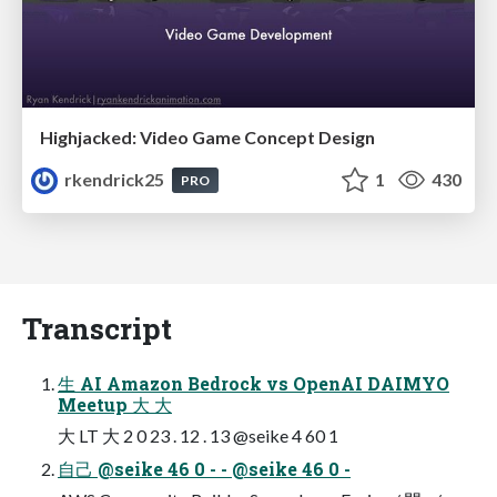
Highjacked: Video Game Concept Design
rkendrick25
1
430
PRO
Transcript
生 AI Amazon Bedrock vs OpenAI DAIMYO
Meetup 大 大
大 LT 大 2 0 23 . 12 . 13 @seike 4 60 1
自己 @seike 46 0 - - @seike 46 0 -