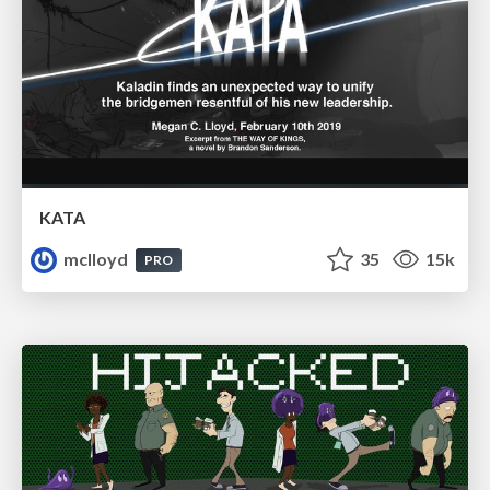
KATA
mclloyd
35
15k
PRO