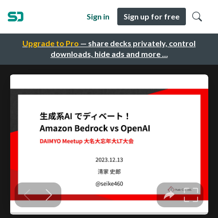
Sign in
Sign up for free
Upgrade to Pro
— share decks privately, control
downloads, hide ads and more …