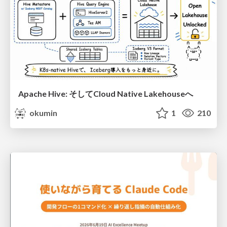
Apache Hive: そしてCloud Native Lakehouseへ
okumin
1
210