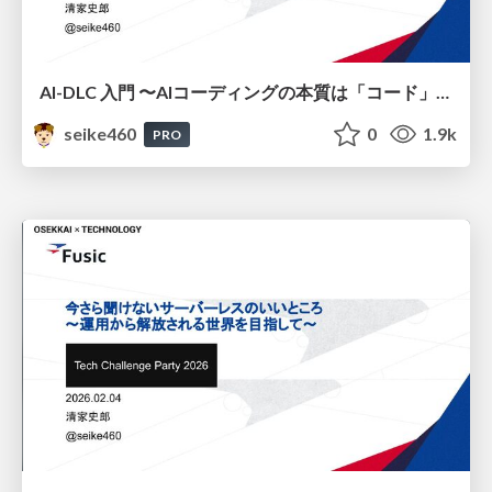
AI-DLC 入門 〜AIコーディングの本質は「コード」ではなく「構造」〜 / Introduction to AI-DLC: The Essence of AI Coding Is Not “Code” but “Structure”
seike460
0
1.9k
PRO