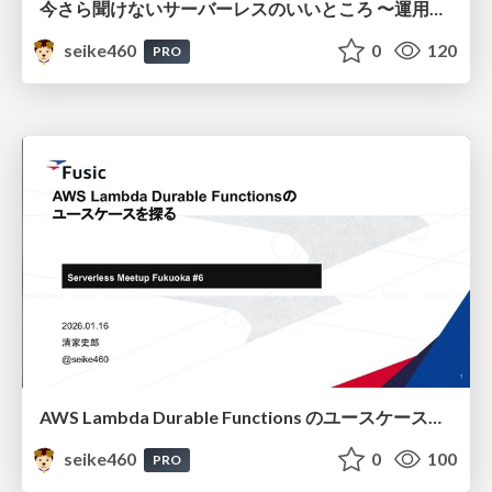
今さら聞けないサーバーレスのいいところ 〜運用から解放される世界を目指して〜 / The Benefits of Serverless You Might Be Too Embarrassed to Ask About Now — Aiming for a World Free from Operational Burdens
seike460
0
120
PRO
AWS Lambda Durable Functions のユースケースを探る / Exploring Use Cases for AWS Lambda Durable Functions
seike460
0
100
PRO