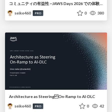
コミュニティの有益性 ~JAWS Days 2026 での体験を通して~ / The Benefits of a Community ~Through My Experience at JAWS Days 2026~
seike460
0
380
PRO
Architecture as Steering On-Ramp to AI-DLC
seike460
0
42
PRO