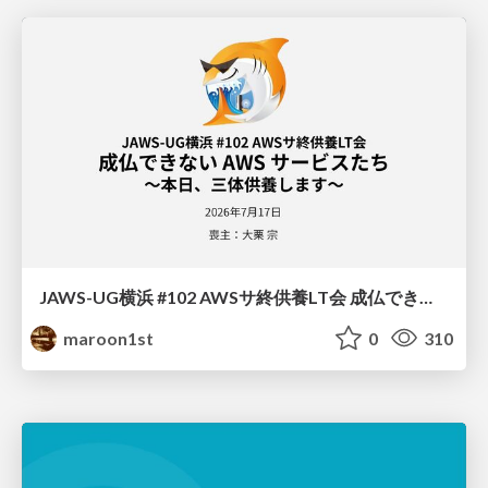
JAWS-UG横浜 #102 AWSサ終供養LT会 成仏できない AWS サービスたち 〜本日、三体供養します〜
maroon1st
0
310