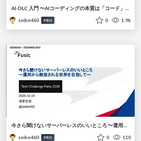
AI-DLC 入門 〜AIコーディングの本質は「コード」ではなく「構造」〜 / Introduction to AI-DLC: The Essence of AI Coding Is Not “Code” but “Structure”
seike460
0
1.9k
PRO
今さら聞けないサーバーレスのいいところ 〜運用から解放される世界を目指して〜 / The Benefits of Serverless You Might Be Too Embarrassed to Ask About Now — Aiming for a World Free from Operational Burdens
seike460
0
110
PRO