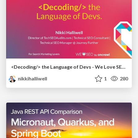
<Decoding/> the Language of Devs - We Love SEO 2024
nikkihalliwell
1
280