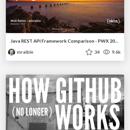
Java REST API Framework Comparison - PWX 2021
mraible
34
9.6k