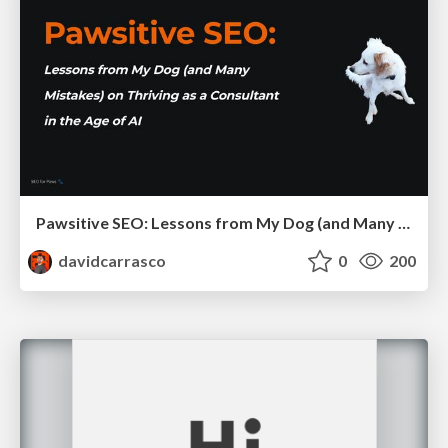
Pawsitive SEO: Lessons from My Dog (and Many Mistakes) on Thriving as a Consultant in the Age of AI
davidcarrasco
0
200