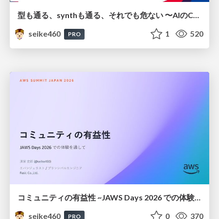
型も通る、synthも通る、それでも危ない 〜AIのCDKの権限とコストを機械で検証する〜 / It Passes Type Checks, It Passes Synth Checks, but It’s Still Risky — Automatically Verifying Permissions and Costs in AI’s CDK —
seike460
1
520
PRO
コミュニティの有益性 ~JAWS Days 2026 での体験を通して~ / The Benefits of a Community ~Through My Experience at JAWS Days 2026~
seike460
0
370
PRO