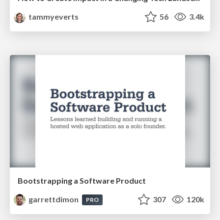
tammyeverts
56
3.4k
Bootstrapping a Software Product
garrettdimon
307
120k
PRO