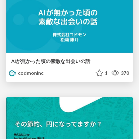
AIが無かった頃の素敵な出会いの話
codmoninc
1
370