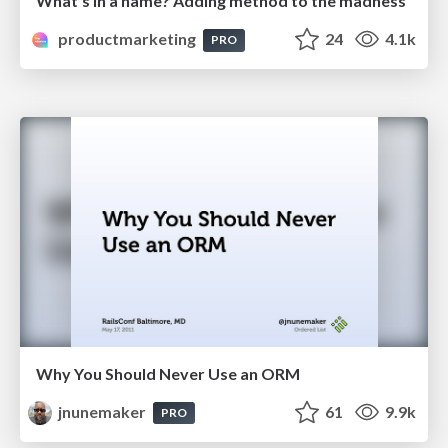
What’s in a name? Adding method to the madness
productmarketing
24
4.1k
PRO
Why You Should Never Use an ORM
jnunemaker
61
9.9k
PRO