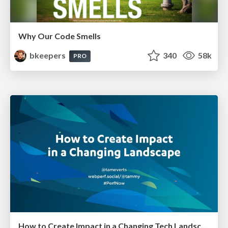
Why Our Code Smells
bkeepers
340
58k
PRO
How to Create Impact in a Changing Tech Landscape [PerfNow 2023]