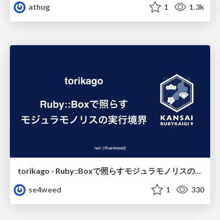
athug
1
1.3k
torikago - Ruby::Boxで照らすモジュラモノリスの実行境界
se4weed
1
330