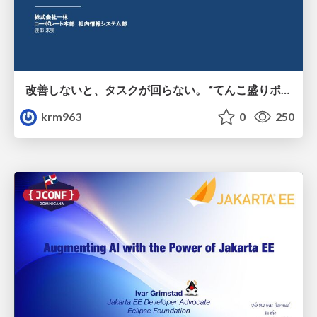
改善しないと、タスクが回らない。 “てんこ盛りポジション” を引き継いだ情シスの、入社3ヶ月の業務改善録
krm963
0
250