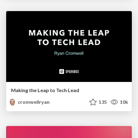
Making the Leap to Tech Lead
cromwellryan
135
10k