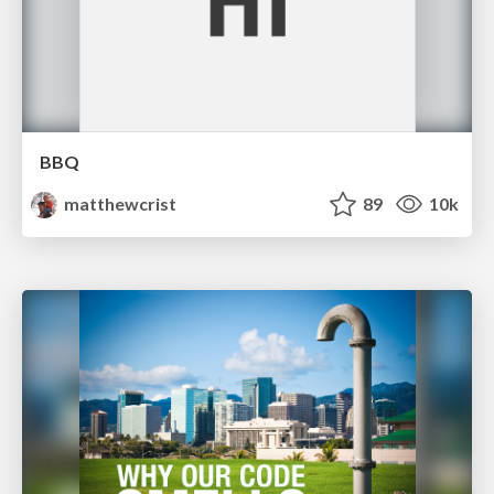
BBQ
matthewcrist
89
10k