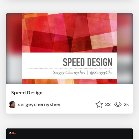
Speed Design
sergeychernyshev
33
2k