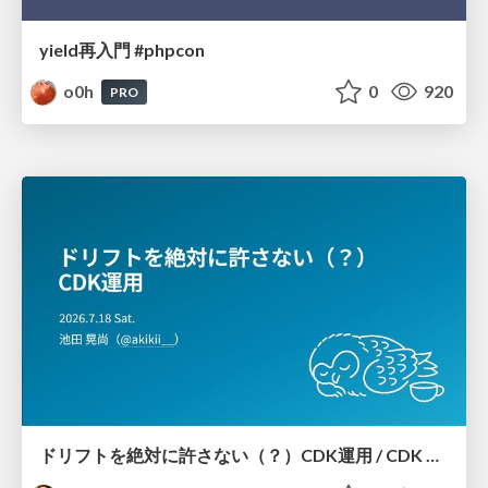
yield再入門 #phpcon
o0h
0
920
PRO
ドリフトを絶対に許さない（？）CDK運用 / CDK Ops with Zero Tolerance for Drifts (?)