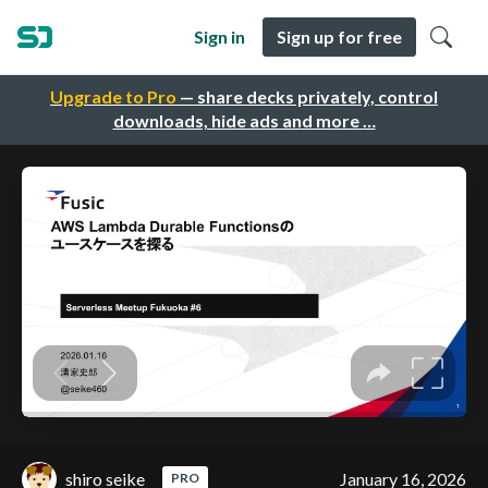
Sign in
Sign up for free
Upgrade to Pro
— share decks privately, control
downloads, hide ads and more …
shiro seike
January 16, 2026
PRO