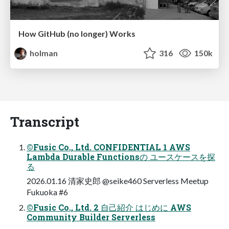
How GitHub (no longer) Works
holman
316
150k
Transcript
©Fusic Co., Ltd. CONFIDENTIAL 1 AWS
Lambda Durable Functionsの ユースケースを探
る
2026.01.16 清家史郎 @seike460 Serverless Meetup
Fukuoka #6
©Fusic Co., Ltd. 2 自己紹介 はじめに AWS
Community Builder Serverless