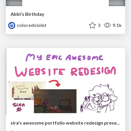
Abbi's Birthday
coloredviolet
3
9.1k
sira's awesome portfolio website redesign presentation