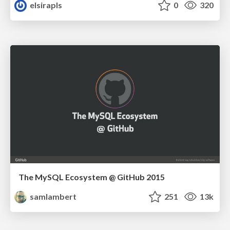
elsirapls
0
320
The MySQL Ecosystem @ GitHub 2015
samlambert
251
13k