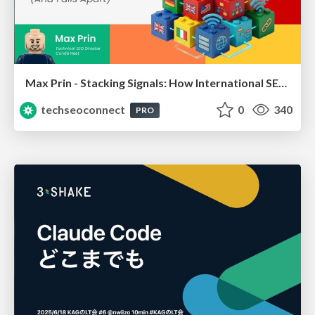
Max Prin - Stacking Signals: How International SEO Comes Together (And Falls Apart)
techseoconnect
0
340
PRO