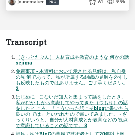
jnunemaker
61
9.9k
PRO
Transcript
（きっとたぶん） 人材育成や教育のような 何かの話
sejima
免責事項 - 本資料において示される見解は、私自身
の見 解であって、私が所属する組織の見解を必ずし
も反映したものではありません。ご了承くださ い。
2
はじめに - こないだ知人と集まって話をしたとき、
私がむか しから意識してやってきた（つもり）の話
をしたと ころ、「こういった話こそblogに書いたら
良いの では」といわれたので書いてみました。 - ざ
っくりいうと、自分が人材育成とか教育などの 観点
で意識していることの話です。 3
補足 - 私はBtoCの業界で技術者として20年以上働