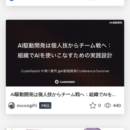
AI駆動開発は個人技からチーム戦へ：組織でAIを使いこなすための実践設計
moongift
0
440
PRO