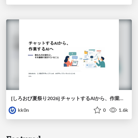
[しろおび夏祭り2026] チャットするAIから、作業するAIへ - 使われ方の変化と、その裏側で起きていること
kk0n
0
1.6k