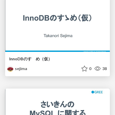
InnoDBのすゝめ（仮）
sejima
0
38