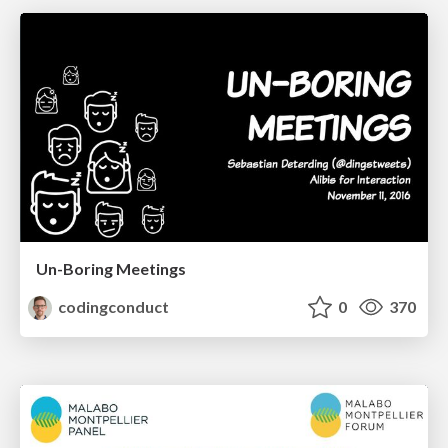
Un-Boring Meetings
codingconduct
0
370