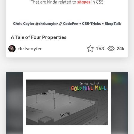
A Tale of Four Properties
chriscoyier
163
24k