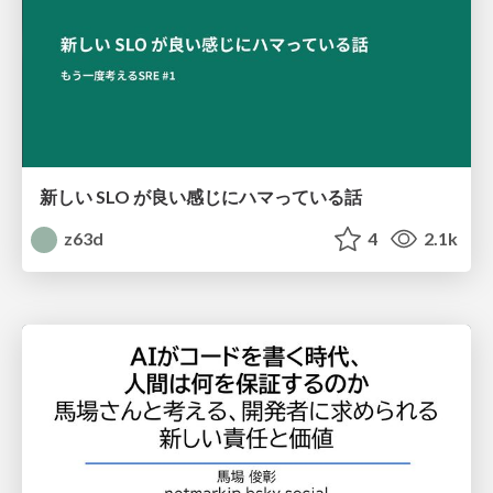
新しい SLO が良い感じにハマっている話
z63d
4
2.1k