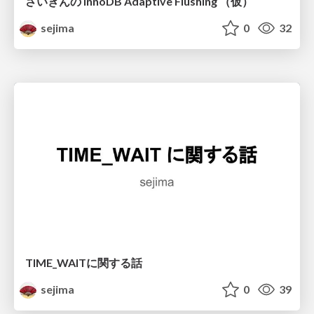
さいきんの InnoDB Adaptive Flushing （仮）
sejima
0
32
TIME_WAITに関する話
sejima
0
39