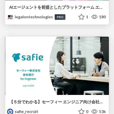
AIエージェントを前提としたプラットフォーム エンジニアリング：GKEで作るAgent-Ready Golden Path
legalontechnologies
1
180
PRO
【５分でわかる】セーフィー エンジニア向け会社紹介
safie_recruit
0
53k