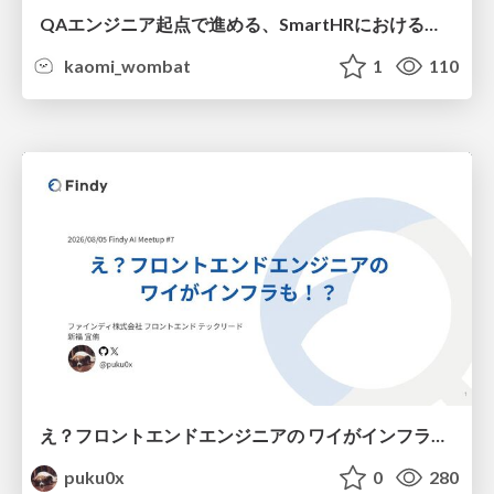
QAエンジニア起点で進める、SmartHRにおける信頼性向上について
kaomi_wombat
1
110
え？フロントエンドエンジニアの ワイがインフラも！？
puku0x
0
280