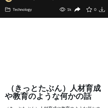
Technology
1k
0
（きっとたぶん）人材育成
や教育のような何かの話