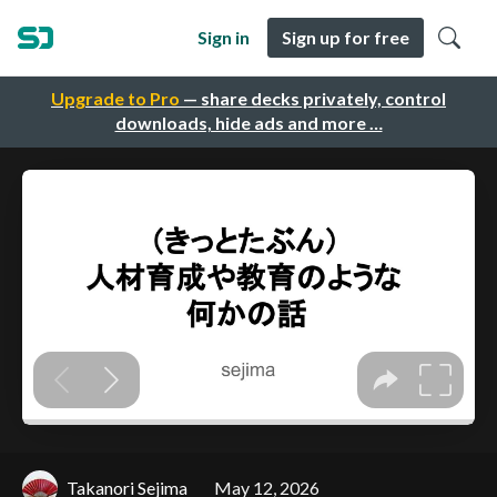
Sign in
Sign up for free
Upgrade to Pro
— share decks privately, control
downloads, hide ads and more …
Takanori Sejima
May 12, 2026