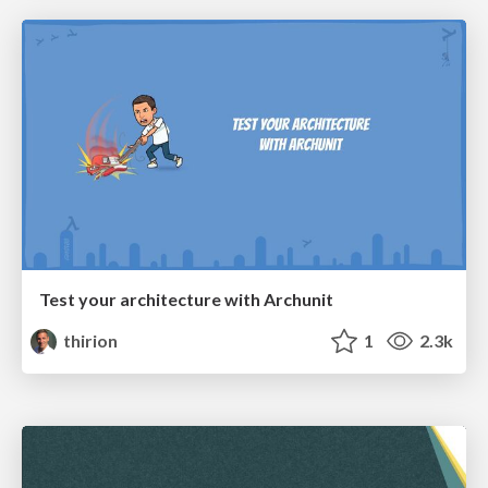
Test your architecture with Archunit
thirion
1
2.3k