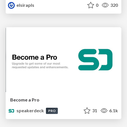
elsirapls
0
320
Become a Pro
speakerdeck
31
6.1k
PRO