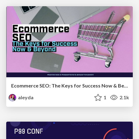
Ecommerce SEO: The Keys for Success Now & Beyond - #SERPConf2024
aleyda
1
2.1k