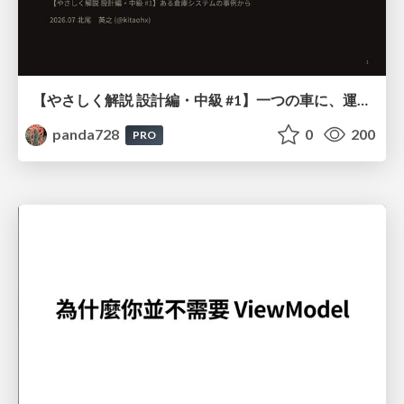
【やさしく解説 設計編・中級 #1】一つの車に、運転手は一人 ～ある倉庫システムの事例から～
panda728
0
200
PRO