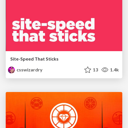
Site-Speed That Sticks
csswizardry
13
1.4k