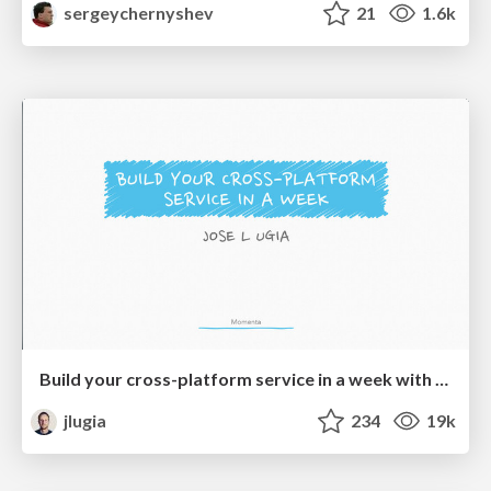
sergeychernyshev
21
1.6k
Build your cross-platform service in a week with App Engine
jlugia
234
19k