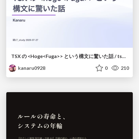
TSX の <Hoge<Fuga>> という構文に驚いた話 / tsx-type-argument-syntax
kanaru0928
0
210