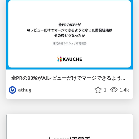
全PRの83%がAIレビューだけでマージできるようになった開発組織はその後どうなったか
athug
1
1.4k