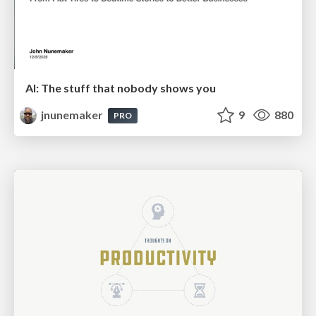
AI: The stuff that nobody shows you
jnunemaker
9
880
PRO