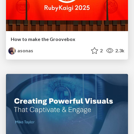
How to make the Groovebox
asonas
2
2.3k