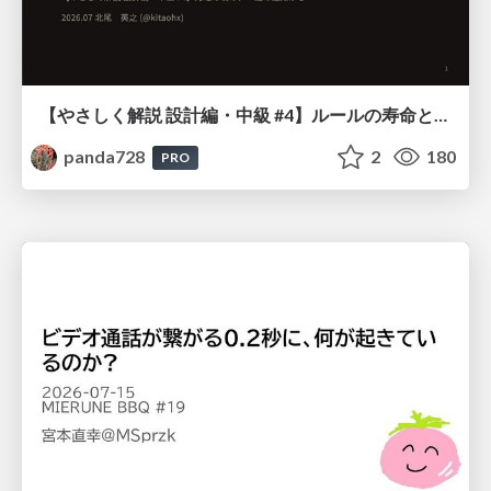
【やさしく解説 設計編・中級 #4】ルールの寿命と、システムの年輪
panda728
2
180
PRO