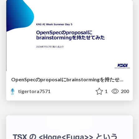
OpenSpecのproposalにbrainstormingを持たせてみた
tigertora7571
1
200