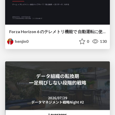
Forza Horizon 6 のテレメトリ機能で 自動運転に使えそうな学習データを集める話
henjin0
0
130