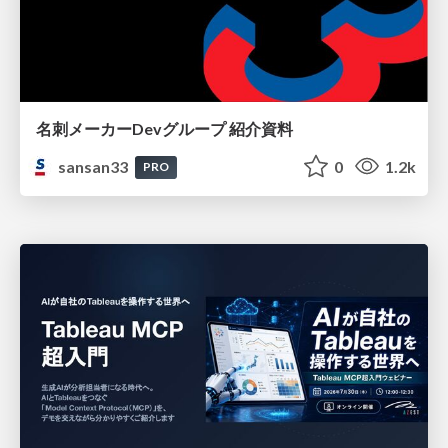
名刺メーカーDevグループ 紹介資料
sansan33
0
1.2k
PRO