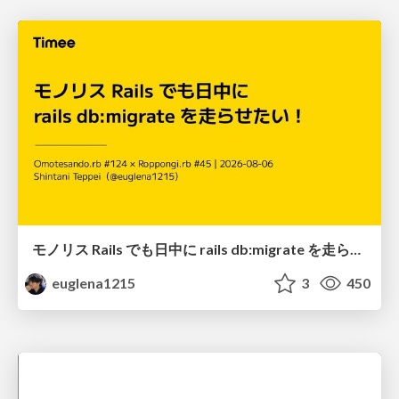
モノリス Rails でも日中に rails db:migrate を走らせたい！ / Daytime rails db:migrate on Monolithic Rails!
euglena1215
3
450