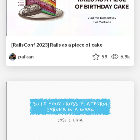
[RailsConf 2023] Rails as a piece of cake
palkan
59
6.9k