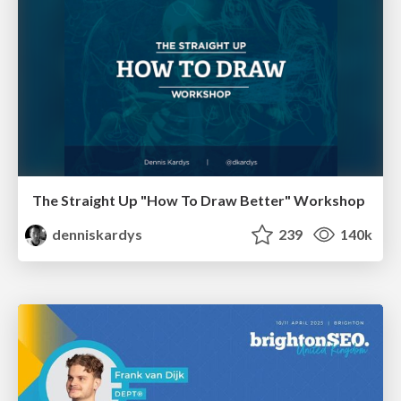
The Straight Up "How To Draw Better" Workshop
denniskardys
239
140k