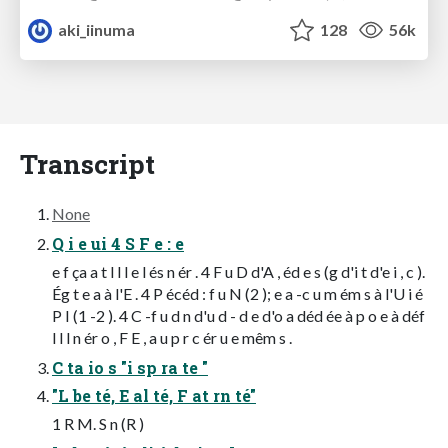
aki_iinuma
128
56k
Transcript
None
Q i e ui 4 S F e : e
e f ça a t l l l e l és n ér . 4 F u D d'A , éd e s (g d'i t d'e i , c ).
Ég t e a à l'E . 4 P écéd : f u N (2 ); e a -c u m ém s à l'U i é
P I (1 -2 ). 4 C -f u d n d'u d - d e d'o a déd ée à p o e à déf
l l l n ér o , F E , a u p r c ér u e mêm s .
C ta io s "i sp ra te "
"L be té, E al té, F at rn té"
1 R M. S n (R )