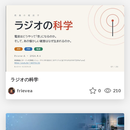
ラジオの科学
frievea
0
210