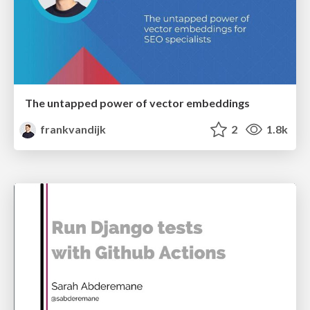
The untapped power of vector embeddings
frankvandijk
2
1.8k