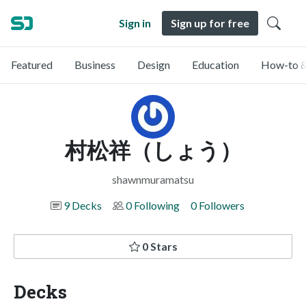
Sign in
Sign up for free
Featured
Business
Design
Education
How-to &
村松祥（しょう）
shawnmuramatsu
9 Decks
0 Following
0 Followers
0 Stars
Decks