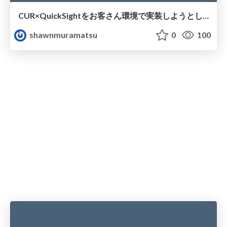
CUR×QuickSightをお客さん環境で実装しようとしたら色々つまづいた話
shawnmuramatsu
0
100