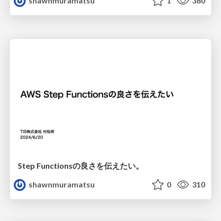
shawnmuramatsu
1
380
Step Functionsの良さを伝えたい。
shawnmuramatsu
0
310