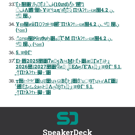
͠Εͬͱࣾ௕৆ʹԠื͞Ε͍ͯͯɺੇࢤ(10ສԁ)Λ͍ͨͩ͘͜ͱʹ੒ޭ͠·ͨ͠ɻ
ੇࢤΛ࢖ͬͯ෦௕ͱҰॹʹঀʑԓʹॳΊͯߦ͖·ͨ͠ɻ Πϯλʔϯ։࠵ޙͷ൓ڹ 4.2.
༧ظͤ͵൓ڹ
Ұഋ໨ͷϋΠϘʔϧͰख͕਒͑·ͨ͠ Πϯλʔϯ։࠵ޙͷ൓ڹ 4.2. ༧ظͤ͵൓ڹ
(༨ஊ)
ೋഋ໨Ҏ߱ͷιϑυϦ͸هԱ͕͋Γ·ͤΜ Πϯλʔϯ։࠵ޙͷ൓ڹ 4.2.
༧ظͤ͵൓ڹ (༨ஊ)
5. ऴΘΓʹ
ͦΕͰ΋2025೥͸7໊ͷํ͕ฐࣾΛબΜͰ͘Εͨ͜ͱ͸ӕِΓͷͳ͍ࣄ࣮Ͱ͢ɻ
2026೥ɺ2027೥͸Կ໊ͷํ͕ೖࣾͯ͘͠ΕΔͷ͔ɺָ͠Έʹ͠Α͏ͱࢥ͍ͬͯ·͢ɻ ऴΘΓʹ 5.1.
͏·͍͔͘ͳ͍Πϯλʔϯͱ͏·͘෇͖߹͏ʹ͸
ҭ੒ɾ࠾༻͸ʮਫ෺ʯͱଊ͑ΒΕ͕ͪͰ͕͢ɺ΍Βͣʹʮ্ख͍͔͘ͳ͍ʯͱ୰͘ΑΓ͸ɺ
·ͣ΍ͬͯΈͯɺࢼߦࡨޡ͍ͯ͘͠தͰԿ͔Λ௫ΊͨΒ͍͍ͳͱࢥ͍ͬͯ·͢ɻ ऴΘΓʹ 5.1.
͏·͍͔͘ͳ͍Πϯλʔϯͱ͏·͘෇͖߹͏ʹ͸
SpeakerDeck