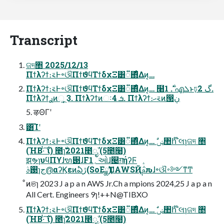
Transcript
ଜদ঵ 2025/12/13
Πϯλʔϯ։࠵Ͱ৽ଔΠϯϑϥΤϯδχΞ͸૿΍ͤΔͷ͔…
Πϯλʔϯ։࠵Ͱ৽ଔΠϯϑϥΤϯδχΞ͸૿΍ͤΔͷ͔… ໨࣍ 1. എܠͱঢ়گ 2.
Πϯλʔϯ࣮ࢪͷૂ͍ 3. Πϯλʔϯͷઃܭ 4. Πϯλʔϯ։࠵ޙͷ൓ڹ
5. ऴΘΓʹ
͸͡Ίʹ
Πϯλʔϯ։࠵Ͱ৽ଔΠϯϑϥΤϯδχΞ͸૿΍ͤΔͷ͔… ࣗݾ঺հ ໊લɿଜদ ঵
(ΉΒ·ͭ ͠ΐ͏) ೥࣍ɿ2021೥ೖࣾ (5೥໨)
झຯɿυϥΠϒɺຑ੃ɺF1؍ઓɺ୤ग़ήʔϜ
࢓ࣄɿج൫αʔϏεͷఏڙ(SoEྖҬ)ɺAWSҊ݅ࢧԉɺ৽ଔ࠾༻ͳͲ
ͦͷଞɿ 2023 J a p a n AWS Jr.Ch a mpions 2024,25 J a p a n
All Cert. Engineers 9ɿ!++N@TIBXO
Πϯλʔϯ։࠵Ͱ৽ଔΠϯϑϥΤϯδχΞ͸૿΍ͤΔͷ͔… ࣗݾ঺հ ໊લɿଜদ ঵
(ΉΒ·ͭ ͠ΐ͏) ೥࣍ɿ2021೥ೖࣾ (5೥໨)