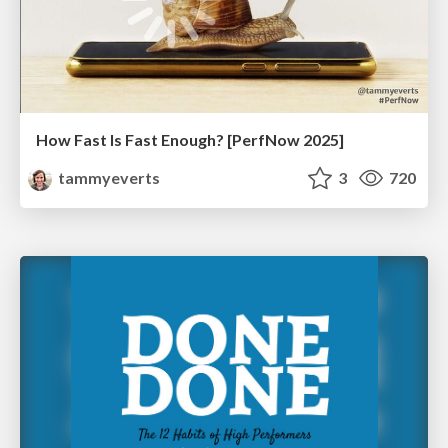
How Fast Is Fast Enough? [PerfNow 2025]
tammyeverts
3
720