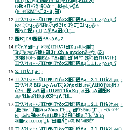
ɾΞϓϦέʔγϣϯ୲౰ͷ෦ॺͱൺֱͯ͠ɺԿΛ΍͍ͬͯΔ͔ͷΠϝʔδ͕͖ͭʹ͍͘
ɾ࢓ࣄͷΠϝʔδ͕ग़དྷ্͕Δ·Ͱʹر๬ௐ͕ࠪऴΘ͍ͬͯΔ
(େମΈΜͳୈ2~3ر๬)
Πϯλʔϯ։࠵Ͱ৽ଔΠϯϑϥΤϯδχΞ͸૿΍ͤΔͷ͔… 1.1. എܠͱঢ়گ
ࣗࣾͷମ੍্ʮج൫෦໳ͷਓʯ͕ϑϩϯτʹཱͭ͜ͱ͕͋·Γͳ͍ͨΊɺ ʮج൫ ≒
஍ຯͳ෦໳ʯͱ͍͏Πϝʔδ͕͍ͭͯ͠·͍ͬͯΔͷ΋൱Ίͳ͍…
஌Βͳ͍ͳΒɺ஌ͬͯ΋Β͑ΔػձΛ࡞Ζ͏
Ғ͍ਓͷҰ੠Ͱʮ͑͑ײ͡ͷएखूΊͯɺΠϯλʔϯ΍Ζ͏ʯͱ͍͏اը͕ര஀͠·ͨ͠ɻ
͔ͦ͜Βʮ͑͑ײ͡ͷएखʯͱ͍͏໊໨Ͱ౰࣌Jr .Ch a mpionsͩͬͨଜদ͕টू͞Ε·ͨ͠ɻ
͔͜͜Β3೥࿈ଓͰݺ͹ΕΔ͜ͱʹͳΔͱ͸ࢥͬͯ΋͍·ͤΜͰͨ͠…(དྷि΋ΠϯλʔϯͰ͢)
Πϯλʔϯ։࠵Ͱ৽ଔΠϯϑϥΤϯδχΞ͸૿΍ͤΔͷ͔… 1.1. എܠͱঢ়گ
2. Πϯλʔϯ࣮ࢪͷૂ͍
Πϯλʔϯ։࠵Ͱ৽ଔΠϯϑϥΤϯδχΞ͸૿΍ͤΔͷ͔… 2.1. Πϯλʔϯ࣮ࢪͷૂ͍
Πϯλʔϯ։࠵ʹ͋ͨͬͯ͸ҎԼͷ͜ͱΛఆΊ·ͨ͠ɻ λʔήοτ૚ ɹɾจཧΛ໰Θͳ͍෯޿ֶ͍ੜ
ΰʔϧ ɹɾ୹ظతʹ͸ʮΠϯϑϥΤϯδχΞʯͱ͍͏બ୒ࢶΛ஌ͬͯ΋Β͏
ɹɾத௕ظతʹ͸ʮࣗࣾͷϑΝϯʯΛ૿΍͢
Πϯλʔϯ։࠵Ͱ৽ଔΠϯϑϥΤϯδχΞ͸૿΍ͤΔͷ͔… 2.1. Πϯλʔϯ࣮ࢪͷૂ͍
ݱ৔ଆͷૂ͍ͱͯ͠͸લϖʔδͷ௨ΓͰ͕͢…࣮ࡍʹ͸ਓࣄଆͷૂ͍͕͋Γ·͢ɻ ɹɾ৽ଔ࠾༻
ͷૣظԽ΁ͷରԠɹɿ11݄࣌఺Ͱ2࣍໘઀݁Ռ଴ͪͷࢠ͕ී௨ʹ͍Δ ɹɾ༏
ल૚ͷ֬อɹɹɹɹɹɹɹɿૣظʹ઀఺Λ࣋ͨͳ͍ͱଞࣾ͞ΜʹऔΒΕͯ͠·͏
Πϯλʔϯ։࠵Ͱ৽ଔΠϯϑϥΤϯδχΞ͸૿΍ͤΔͷ͔… 2.1. Πϯλʔϯ࣮ࢪͷૂ͍