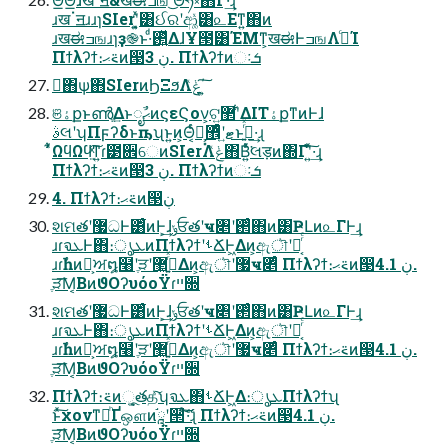
ɹखॱॻɹɹɿSIerʹ͓͍ͯ͸ઈରʹආ͚ͯ͸௨Εͳ͍΋ͷ
ɹखಈߏஙɹɿҙ֎ͱ·ͩ࢒͍ͬͯΔɺҰ౓͸ΈΜͳ͕खಈͰߏஙΛߦ͏ͨΊ
Πϯλʔϯ։࠵ޙͷ൓ڹ 3. Πϯλʔϯͷઃܭ
ྑ͘΋ѱ͘΋SIerͷϦΞϧΛݟͯ΄͍͠
ଞۀքͱൺֱ͢ΔͱೖࣾޙͷϛεϚον͕ଟ͍܏޲ʹ͋ΔITۀքͳͷͰɺ
ࣄલʹʮΠϝʔδͱҧ͏ʯͱ͍͏ͷ͕Θ͔ͬͨํ͕͓ޓ͍ʹ޾ͤͩͱࢥ͍ͬͯ·͢ɻ
͋͑ͯΩϥΩϥ͍ͯ͠ͳ͍ɾ౳਎େͷSIerΛݟͯ΋Β͍ͨͯ͘લड़ͷ΍Γํʹ͍ͯ͠·͢ɻ
Πϯλʔϯ։࠵ޙͷ൓ڹ 3. Πϯλʔϯͷઃܭ
4. Πϯλʔϯ։࠵ޙͷ൓ڹ
શମతʹ޷ධͰ͸͋ͬͨͷͰ͕͢ɺݸਓతʹҹ৅ʹ࢒ͬͨ΋ͷ͸ҎԼͷ௨ΓͰ͢ɻ
ɹɾจܥͰ΋։ൃܥͷΠϯλʔϯʹࢀՃͰ͖Δͷ͕ඇৗʹྑ͔ͬͨ
ɹɾࣾһͷํ͕ਅ໘໨ʹֶੜʹ޲͖߹͍ͬͯΔͷ͕ඇৗʹ޷ҹ৅ͩͬͨ Πϯλʔϯ։࠵ޙͷ൓ڹ 4.1.
ֶੜ͞Μ͔ΒͷϑΟʔυόοΫɾײ૝
શମతʹ޷ධͰ͸͋ͬͨͷͰ͕͢ɺݸਓతʹҹ৅ʹ࢒ͬͨ΋ͷ͸ҎԼͷ௨ΓͰ͢ɻ
ɹɾจܥͰ΋։ൃܥͷΠϯλʔϯʹࢀՃͰ͖Δͷ͕ඇৗʹྑ͔ͬͨ
ɹɾࣾһͷํ͕ਅ໘໨ʹֶੜʹ޲͖߹͍ͬͯΔͷ͕ඇৗʹ޷ҹ৅ͩͬͨ Πϯλʔϯ։࠵ޙͷ൓ڹ 4.1.
ֶੜ͞Μ͔ΒͷϑΟʔυόοΫɾײ૝
Πϯλʔϯ։࠵ͷૂ͍͕తதͯ͠ʮจܥ΋ࢀՃͰ͖Δ։ൃܥΠϯλʔϯʯ
ͱͯ͠χονͳཱͪҐஔͷཱ֬ʹ੒ޭ͠·ͨ͠ɻ Πϯλʔϯ։࠵ޙͷ൓ڹ 4.1.
ֶੜ͞Μ͔ΒͷϑΟʔυόοΫɾײ૝