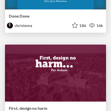
Done Done
chrislema
186
16k
First, design no harm