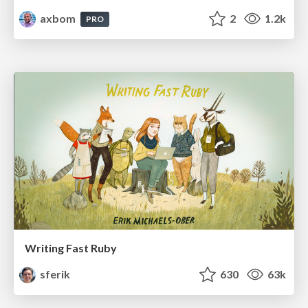
axbom
2
1.2k
PRO
Writing Fast Ruby
sferik
630
63k