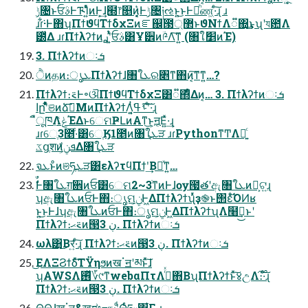
ݱ৔ͱਓࣄͰᎍΊ͍ͯͨͷͰ͕͢ɺ๭෦௕ͷ͓͔͛Ͱݱ৔༏ઌͱ͍͏͜ͱͰམͪண͖·ͨ͠ɻ ɹ
ɹɾ͋͘·Ͱ΋ʮΠϯϑϥΤϯδχΞͷೝ஌౓޲্ͱϑΝϯΛ૿΍͢͜ͱʯʹয఺Λ
౰ͯΔ ɹɾΠϯλʔϯͷ࣮ࢪʹ͍ͭͯਓࣄ͸Ұ੾ͷؔ༩Λ͠ͳ͍ (৘ใަ׵ͷΈ)
3. Πϯλʔϯͷઃܭ
ੈͷதͷ։ൃܥΠϯλʔϯɺ৘ใܥର৅ͳ΋ͷ͔͠ͳ͘ͳ͍…?
Πϯλʔϯ։࠵Ͱ৽ଔΠϯϑϥΤϯδχΞ͸૿΍ͤΔͷ͔… 3. Πϯλʔϯͷઃܭ
اըʹ͋ͨͬͯଞͷձࣾ͞ΜͷΠϯλʔϯΛ͍͔ͭ͘ࢀߟʹ͠·ͨ͠ɻ
ืूཁ߲ΛݟͯΈΔͱେମҎԼͷΑ͏ͳ͜ͱ͕ॻ͔Ε͍ͯ·͢ɻ
ɹɾେֶ3೥·ͨ͸େֶӃ1೥ͷ৘ใܥֶੜ ɹɾPythonͳͲΛ༻͍ͨ
ػցֶशͷܦݧ͕͋Δ৘ใܥֶੜ
จܥͱͦͷଞཧܥֶੜ͸ελʔτϥΠϯʹ͢Βཱͯͳ͍…
ࣗࣾͰ৘ใܥग़਎ͷਓ͸େମ2~3ׂͳͷͰɺѹ౗తʹඇ৘ใܥͷํ͕ଟ͍ɻ
ʮඇ৘ใܥͷਓͰ΋։ൃମݧ͕Ͱ͖ΔΠϯλʔϯʯͬͯҙ֎ͱ΢έͦ͏͡ΌͶʁ
ͱ͍͏͜ͱͰɺʮඇ৘ใܥͷਓͰ΋։ൃମݧ͕Ͱ͖ΔΠϯλʔϯʯΛ໨ࢦ͢͜ͱʹ
Πϯλʔϯ։࠵ޙͷ൓ڹ 3. Πϯλʔϯͷઃܭ
ωλ͸͔͜͜Βर͍·ͨ͠ɻ Πϯλʔϯ։࠵ޙͷ൓ڹ 3. Πϯλʔϯͷઃܭ
͜ΕΛΞϨϯδͯ͠ΤΫηϧͷखॱॻʹམͱͯ͠ɺ
ʮAWSΛ࢖ͬͯ؆୯ͳwebαΠτΛ࡞ͬͯ΋Β͏ʯΠϯλʔϯͱͯ͠४උΛ։࢝͠·ͨ͠ɻ
Πϯλʔϯ։࠵ޙͷ൓ڹ 3. Πϯλʔϯͷઃܭ
Θ͟Θ͟ɺखॱॻ&खಈߏஙʹͩ͜Θͬͨཧ༝΋͋Γ·͢ɻ