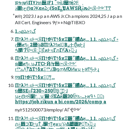
झຯɿυϥΠϒɺຑ੃ɺF1؍ઓɺ୤ग़ήʔϜ
࢓ࣄɿج൫αʔϏεͷఏڙ(SoEྖҬ)ɺAWSҊ݅ࢧԉɺ৽ଔ࠾༻ͳͲ
ͦͷଞɿ 2023 J a p a n AWS Jr.Ch a mpions 2024,25 J a p a n
All Cert. Engineers 9ɿ!++N@TIBXO
1.എܠͱঢ়گ
Πϯλʔϯ։࠵Ͱ৽ଔΠϯϑϥΤϯδχΞ͸૿΍ͤΔͷ͔… 1.1. എܠͱঢ়گ ▫
ද޲͖ͷཧ༝ 2೥લ͔ΒࣗࣾΠϯλʔϯͷاը͔Β࣮ࢪ·ͰؔΘ͍ͬͯͨͷͰ͕͢ɺ
ࠓ೥͍ͭʹ7ਓ͕৽ଔೖ͖ࣾͯͯ͘͠ΕͨͷͰৼΓฦΓΛ͠Α͏ͱࢥͬͯ·͢ɻ
Πϯλʔϯ։࠵Ͱ৽ଔΠϯϑϥΤϯδχΞ͸૿΍ͤΔͷ͔… 1.1. എܠͱঢ়گ ▫
ຊ౰ͷཧ༝ ʮJTCͰҊ݅ɾҭ੒ɾ৽ଔ࠾༻
ɾొஃΛ͜ͳͯ͠ΔΤϯδχΞ͕ొஃͨ͠Β໘ന͍Μ͡ΌͶʁʯ ͱ͍͏अͳཧ༝Ͱ͢ɻ
एखΠϯϑϥΤϯδχΞ͕૿͑ͳ͍…
Πϯλʔϯ։࠵Ͱ৽ଔΠϯϑϥΤϯδχΞ͸૿΍ͤΔͷ͔… 1.1. എܠͱঢ়گ
ຖ೥SE৬ͱͯ͠230~250ਓ͘Β͍͕ೖࣾ͠·͕͢ɺ
ʮج൫ઐ໳෦ୂʯʹ഑ଐ͞ΕΔͷ͸30ਓલޙ…ͱ͍͏ͷ͕ݱ࣮ ࢀߟɿ
https://job.rikun a bi.com/2026/comp a
ny/r512500073/employ/ ΑΓҾ༻
Πϯλʔϯ։࠵Ͱ৽ଔΠϯϑϥΤϯδχΞ͸૿΍ͤΔͷ͔… 1.1. എܠͱঢ়گ
ภݟ΋ࠐΈͰ͕͢ʮͳͥر๬͕গͳ͍ͷ͔ʁʯʹର͢Δ౴͑͸ҎԼ͔ͳͱࢥ͍ͬͯ·͢ɻ