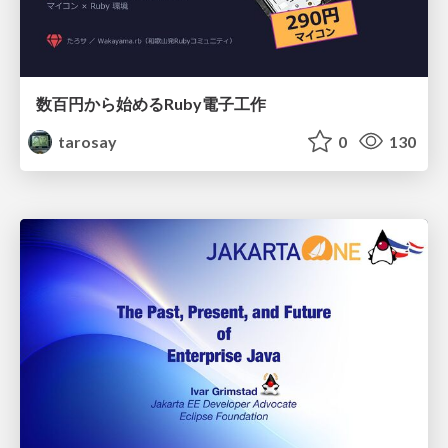
数百円から始めるRuby電子工作
tarosay
0
130