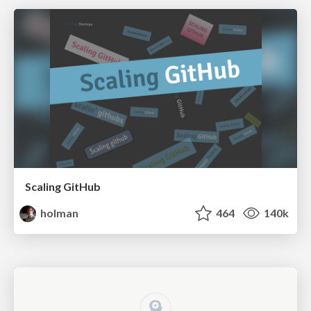
Scaling GitHub
holman
464
140k