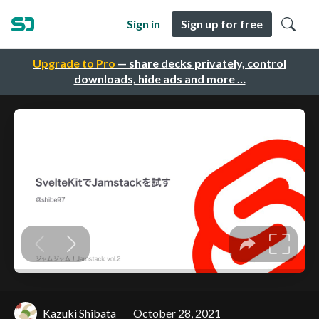
Sign in
Sign up for free
Upgrade to Pro
— share decks privately, control
downloads, hide ads and more …
Kazuki Shibata
October 28, 2021