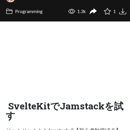
Programming
1.3k
1
SvelteKitでJamstackを試
す