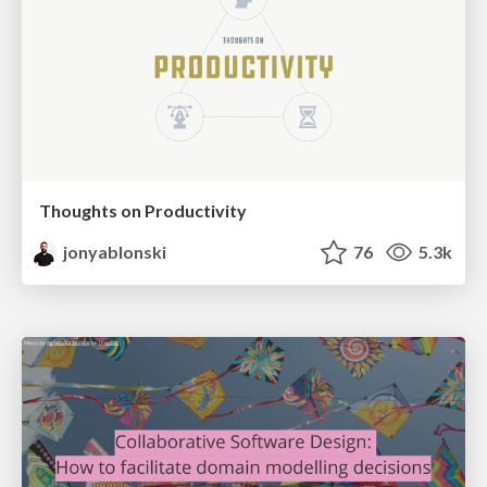
Thoughts on Productivity
jonyablonski
76
5.3k