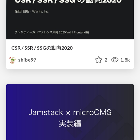
CSR / SSR / SSGの動向2020
shibe97
2
1.8k