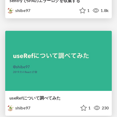
SentryでSPAのエラーログを収集する
shibe97
1
1.8k
useRefについて調べてみた
shibe97
1
230