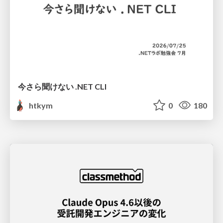
今さら聞けない .NET CLI
htkym
0
180