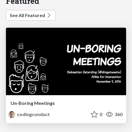
Featured
See All Featured
Un-Boring Meetings
codingconduct
0
360