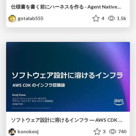
仕様書を書く前にハーネスを作る - Agent Native開発は「探索を速く、判定を固く」
gotalab555
4
1.5k
ソフトウェア設計に溶けるインフラ ― AWS CDK のインフラ認識論
konokenj
3
740