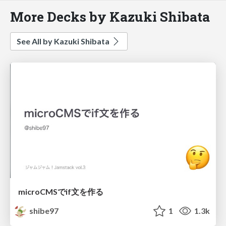
More Decks by Kazuki Shibata
See All by Kazuki Shibata
microCMSでif文を作る
shibe97
1
1.3k