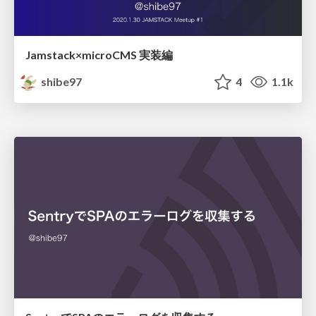
Jamstack×microCMS 実装編
shibe97
4
1.1k