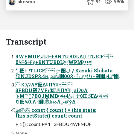
akosma
91
590k
Transcript
4WFMUF,JUͰ+BNTUBDLΛࢼ͢ !TIJCF
δϟϜδϟϜʂ+BNTUBDLWPM
גࣜձࣾNJDSP$.4ͷڞಉ૑ۀऀ $00ɻ ԿͰ΋԰ɻ41"͕޷͖ɻ
 ϏϡʔΛੜ੒͢ΔϥΠϒϥϦ 
3FBDU΍7VFͱҟͳΓɺϥΠϒϥϦͷίʔυΛ
΄ͱΜͲؚ·ͳ͍7BOJMMB+4ʹ͍ۙܗͰίϯύΠ ϧ͞ΕΔ 
Ծ૝%0.Λ׶͑ͯ࠾༻͓ͯ͠ΒͣɺมߋΛ໋ྩ తʹ࣮ߦ͢Δ
໋ྩతͳॲཧ const { count } = this.state;
this.setState({ count: count
+ 1 }) ; count += 1 ; 3FBDU 4WFMUF
None