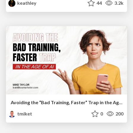
keathley
44
3.2k
Avoiding the “Bad Training, Faster” Trap in the Age of AI
tmiket
0
200