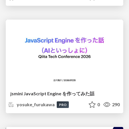
jsmini JavaScript Engine を作ってみた話
yosuke_furukawa
0
290
PRO