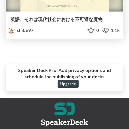
英語、それは現代社会における不可避な魔物
shibe97
0
1.1k
Speaker Deck Pro:
Add privacy options and
schedule the publishing of your decks
Upgrade
SpeakerDeck