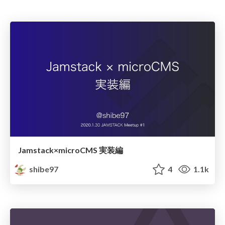
Jamstack×microCMS 実装編
shibe97
4
1.1k