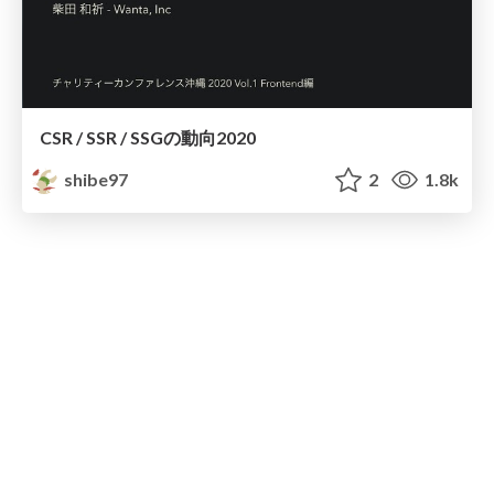
CSR / SSR / SSGの動向2020
shibe97
2
1.8k