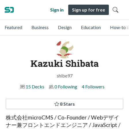
Sign in
Sign up for free
Featured
Business
Design
Education
How-to &
Kazuki Shibata
shibe97
15 Decks
0 Following
4 Followers
8 Stars
株式会社microCMS / Co-Founder / Webデザイ
ナー兼フロントエンドエンジニア / JavaScript /