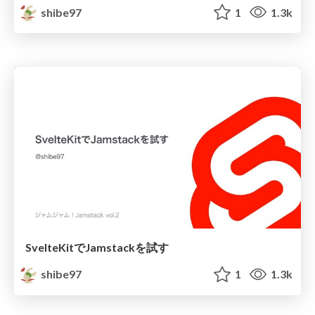
shibe97
1
1.3k
SvelteKitでJamstackを試す
shibe97
1
1.3k