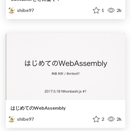
shibe97
1
2k
はじめてのWebAssembly
shibe97
2
2k